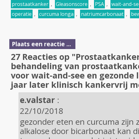
prostaatkanker
,
Gleasonscore
,
PSA
,
wait-and-se
operatie
,
curcuma longa
,
natriumcarbonaat
,
be
Plaats een reactie ...
27 Reacties op "Prostaatkanker
behandeling van prostaatkank
voor wait-and-see en gezonde le
jaar later klinisch kankervrij 
e.valstar
:
22/10/2018
gezonder eten en curcuma zijn z
alkalose door bicarbonaat kan d