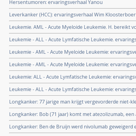
Hersentumoren: ervaringsverhaal Yanou
Leverkanker (HCC): ervaringsverhaal Wim Kloosterboer
Leukemie. AML - Acute Myeloide Leukemie. H. bereikt vol
Myeloide Leukemie na chemokuren met Vidaza en daa
Leukemie - ALL - Acute Lymfatische Leukemie. ervarings
Metavo.
Leukemie - AML - Acute Myeloide Leukemie: ervaringsv
Leukemie - AML - Acute Myeloide Leukemie: ervaringsve
een partner
Leukemie: ALL - Acute Lymfatische Leukemie: ervarings
Leukemie - ALL - Acute Lymfatische Leukemie: ervarin
Longkanker: 77 jarige man krijgt vergevorderde niet-kl
controle met GC-Maf + Ultra Sound behandelingen + TT
Longkanker: Bob (71 jaar) komt met atezolizumab, een a
vorm van hyperthermie en bereikt duurzame stabiele z
remissie van zwaar voorbehandelde uitgezaaide niet kle
Longkanker: Ben de Bruijn werd nivolumab geweigerd 
al 4 jaar kankervrij
2015. Bekijk hier zijn laatste wens