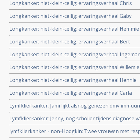
Longkanker: niet-klein-cellig: ervaringsverhaal Chris
Longkanker: niet-klein-cellig: ervaringsverhaal Gaby
Longkanker: niet-klein-cellig: ervaringsverhaal Hemmie
Longkanker: niet-klein-cellig: ervaringsverhaal Bert
Longkanker: niet-klein-cellig: ervaringsverhaal Ingema
Longkanker: niet-klein-cellig: ervaringsverhaal Willemie
Longkanker: niet-klein-cellig: ervaringsverhaal Hennie
Longkanker: niet-klein-cellig: ervaringsverhaal Carla
Lymfklierkanker: Jami lijkt alsnog genezen dmv immuun
immuuntherapie van haar zwaar voorbehandelde verge
Lymfklierkanker: Jenny, nog scholier tijdens diagnose van
(non-Hodgkin)
later genezen met immuuntherapie
lymfklierkanker - non-Hodgkin: Twee vrouwen met res
eierstokkanker kiezen bewust voor geen chemo maar ge