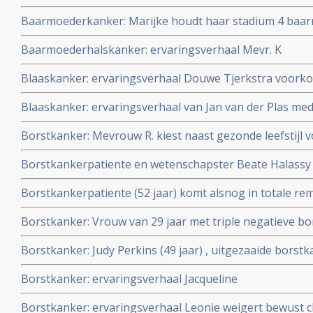
Baarmoederkanker: Marijke houdt haar stadium 4 baa
controle met eigen samengesteld behandelplan van nie
Baarmoederhalskanker: ervaringsverhaal Mevr. K
Blaaskanker: ervaringsverhaal Douwe Tjerkstra voorkom
van blaaskanker met BCG en Zhuli Take Forte
Blaaskanker: ervaringsverhaal van Jan van der Plas me
Waterloop
Borstkanker: Mevrouw R. kiest naast gezonde leefstijl
SRT met Ultra Sound plus immuuntherapie met nivolu
Borstkankerpatiente en wetenschapster Beate Halassy 
voorbehandelde met alleen in sacrale wervelbekkenbot 
laboratorium twee oncolytische virussen en behandelde
Weber Medical Duitsland
Borstkankerpatiente (52 jaar) komt alsnog in totale re
2020. copy 1
hoge dosis vitamine C na drie keer recidief ondanks h
Borstkanker: Vrouw van 29 jaar met triple negatieve bo
chemotherapie.
complete remissie door aanvullend op chemo persoonli
Borstkanker: Judy Perkins (49 jaar) , uitgezaaide borst
(kytogeen dieet), hyperthermie en hyperbare zuurstoft
gepersonaliseerde vorm van immuuntherapie in een com
Borstkanker: ervaringsverhaal Jacqueline
maanden.
Borstkanker: ervaringsverhaal Leonie weigert bewust