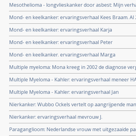
Mesothelioma - longvlieskanker door asbest: Mijn verh
vader Jan Verwaters en de rol die de ETNA ijzergieterij u
Mond- en keelkanker: ervaringsverhaal Kees Braam. Al 2
vaders ziekte en zijn collega's
ongeneeslijke mond- en keelkanker.
Mond- en keelkanker: ervaringsverhaal Karja
Mond- en keelkanker: ervaringsverhaal Peter
Mond- en keelkanker. ervaringsverhaal Marga
Multiple myeloma: Mona kreeg in 2002 de diagnose ver
multiple myeloma (Kahler) maar leeft nog steeds met all
Multiple Myeloma - Kahler: ervaringsverhaal meneer HA
niet toxische middelen en zonder chemo
Multiple Myeloma - Kahler: ervaringsverhaal Jan
Nierkanker: Wubbo Ockels vertelt op aangrijpende man
omgaat met zijn nierkanker en zijn hoop heeft gevestigd 
Nierkanker: ervaringsverhaal mevrouw J.
Paraganglioom: Nederlandse vrouw met uitgezaaide par