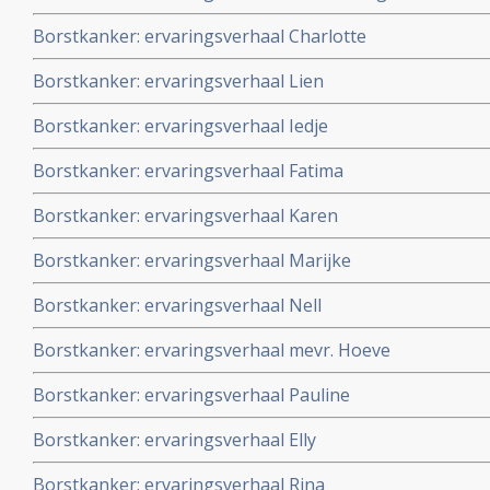
operatie van haar borstkanker en kiest voor niet toxi
Borstkanker: ervaringsverhaal Charlotte
spirituele weg.
Borstkanker: ervaringsverhaal Lien
Borstkanker: ervaringsverhaal Iedje
Borstkanker: ervaringsverhaal Fatima
Borstkanker: ervaringsverhaal Karen
Borstkanker: ervaringsverhaal Marijke
Borstkanker: ervaringsverhaal Nell
Borstkanker: ervaringsverhaal mevr. Hoeve
Borstkanker: ervaringsverhaal Pauline
Borstkanker: ervaringsverhaal Elly
Borstkanker: ervaringsverhaal Rina