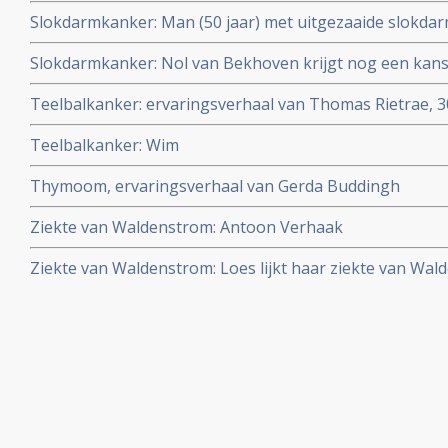
Slokdarmkanker: Man (50 jaar) met uitgezaaide slokdarm
maanden kankervrij met combinatiebehandeling van c
Slokdarmkanker: Nol van Bekhoven krijgt nog een kans 
protonenbestraling
vergevorderde slokdarmkanker
Teelbalkanker: ervaringsverhaal van Thomas Rietrae, 30
klinisch kankervrij van teelbalkanker
Teelbalkanker: Wim
Thymoom, ervaringsverhaal van Gerda Buddingh
Ziekte van Waldenstrom: Antoon Verhaak
Ziekte van Waldenstrom: Loes lijkt haar ziekte van Wa
de nieren te overwinnen, onder controle te houden, me
aanvullende voedingsuppletie