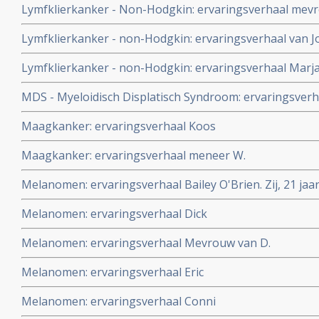
Lymfklierkanker - Non-Hodgkin: ervaringsverhaal mev
Houtsmullerdieet en komen beiden in totale remissie. 
in de Margriet.
Lymfklierkanker - non-Hodgkin: ervaringsverhaal van J
Lymfklierkanker - non-Hodgkin: ervaringsverhaal Marj
MDS - Myeloidisch Displatisch Syndroom: ervaringsverh
Maagkanker: ervaringsverhaal Koos
Maagkanker: ervaringsverhaal meneer W.
Melanomen: ervaringsverhaal Bailey O'Brien. Zij, 21 ja
melanoom stadium 4 waar operaties en chemo faalden
Melanomen: ervaringsverhaal Dick
dendritische celtherapie + Coley vaccin + Gersontherapie
Melanomen: ervaringsverhaal Mevrouw van D.
Melanomen: ervaringsverhaal Eric
Melanomen: ervaringsverhaal Conni