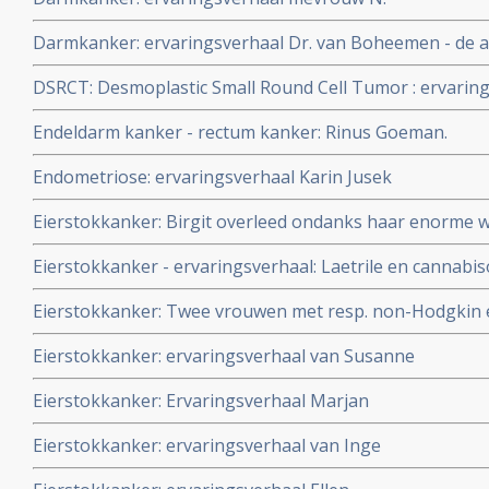
Darmkanker: ervaringsverhaal Dr. van Boheemen - de ar
DSRCT: Desmoplastic Small Round Cell Tumor : ervarin
Endeldarm kanker - rectum kanker: Rinus Goeman.
Endometriose: ervaringsverhaal Karin Jusek
Eierstokkanker: Birgit overleed ondanks haar enorme w
haar man en familie en aanvullende behandelingen naas
Eierstokkanker - ervaringsverhaal: Laetrile en cannabis
standaardbehandelingen veel te jong
alle tumoren nagenoeg verdwijnen bij 81 jarige vrouw 
Eierstokkanker: Twee vrouwen met resp. non-Hodgkin 
sereus eierstokkanker. Na 20 maanden klinisch kankervr
bewust voor geen chemo maar gezonde leefwijze, het 
Eierstokkanker: ervaringsverhaal van Susanne
beiden in totale remissie. Lees hun verhaal dat verschee
Eierstokkanker: Ervaringsverhaal Marjan
Eierstokkanker: ervaringsverhaal van Inge