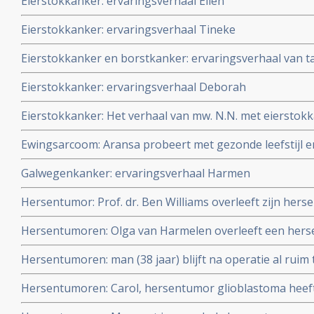
Eierstokkanker: ervaringsverhaal Ellen
Eierstokkanker: ervaringsverhaal Tineke
Eierstokkanker en borstkanker: ervaringsverhaal van tan
Eierstokkanker: ervaringsverhaal Deborah
Eierstokkanker: Het verhaal van mw. N.N. met eierstokk
de zomer van 2004.
Ewingsarcoom: Aransa probeert met gezonde leefstijl 
aanpak haar kanker onder controle te houden.
Galwegenkanker: ervaringsverhaal Harmen
Hersentumor: Prof. dr. Ben Williams overleeft zijn her
combinatie van reguliere aanpak plus aanvullende voe
Hersentumoren: Olga van Harmelen overleeft een hers
- cannabisolie na recidief na falen van standaardbehand
Hersentumoren: man (38 jaar) blijft na operatie al ruim 
een glioblastoma door standaard behandeling van best
Hersentumoren: Carol, hersentumor glioblastoma heeft
aanvullend onder begeleiding een kytogeen dieet en aa
met nivolumab plus Avastin - bevacizumab nadat stand