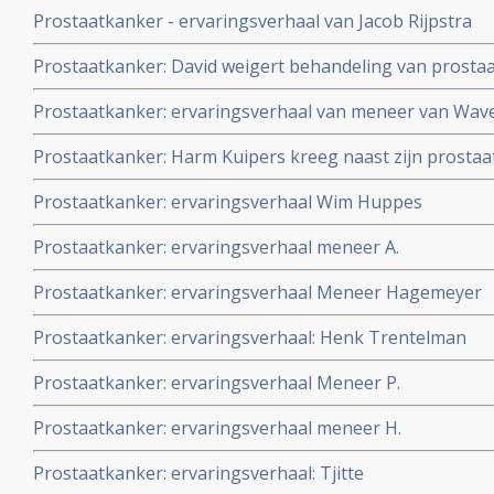
behandeling met cryosurgery in Amerika waar in Neder
Prostaatkanker - ervaringsverhaal van Jacob Rijpstra
verklaard.
Prostaatkanker: David weigert behandeling van prostaa
and-see en gezonde leefstijl en is 1 jaar later klinisch 
Prostaatkanker: ervaringsverhaal van meneer van Wav
Prostaatkanker: Harm Kuipers kreeg naast zijn prosta
Lees hier een interview met hem
Prostaatkanker: ervaringsverhaal Wim Huppes
Prostaatkanker: ervaringsverhaal meneer A.
Prostaatkanker: ervaringsverhaal Meneer Hagemeyer
Prostaatkanker: ervaringsverhaal: Henk Trentelman
Prostaatkanker: ervaringsverhaal Meneer P.
Prostaatkanker: ervaringsverhaal meneer H.
Prostaatkanker: ervaringsverhaal: Tjitte