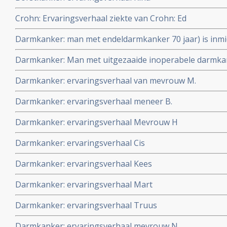
Crohn: Ervaringsverhaal ziekte van Crohn: Ed
Darmkanker: man met endeldarmkanker 70 jaar) is inmi
behandeling (operatie via anus) bij recidief en heeft al 
Darmkanker: Man met uitgezaaide inoperabele darmka
uitstekende kwaliteit van leven
Autologous tumor immunizing devascularization, een 
Darmkanker: ervaringsverhaal van mevrouw M.
complete remissie en is al 16 jaar kankervrij, zonder 
copy 1
Darmkanker: ervaringsverhaal meneer B.
Darmkanker: ervaringsverhaal Mevrouw H
Darmkanker: ervaringsverhaal Cis
Darmkanker: ervaringsverhaal Kees
Darmkanker: ervaringsverhaal Mart
Darmkanker: ervaringsverhaal Truus
Darmkanker: ervaringsverhaal mevrouw N.