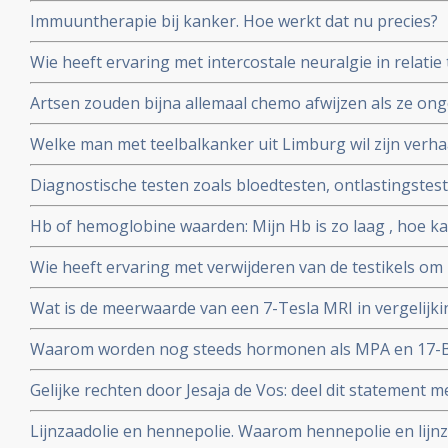
radiotherapie voorkomen en behandelen?
Immuuntherapie bij kanker. Hoe werkt dat nu precies?
Wie heeft ervaring met intercostale neuralgie in relatie
(bot-metastasen)? Weet iemand of hier koortsaanvallen
Artsen zouden bijna allemaal chemo afwijzen als ze ongen
van de lever?
bewering wel?
Welke man met teelbalkanker uit Limburg wil zijn verhaa
de Limburger?
Diagnostische testen zoals bloedtesten, ontlastingstest
enz, wat zijn dat? Waarvoor dienen ze? En kan ik die als
Hb of hemoglobine waarden: Mijn Hb is zo laag , hoe ka
Wie heeft ervaring met verwijderen van de testikels o
Wat is de meerwaarde van een 7-Tesla MRI in vergelij
Waarom worden nog steeds hormonen als MPA en 17-B-O
bekend is dat dit kanker veroorzaakt?
Gelijke rechten door Jesaja de Vos: deel dit statement me
Lijnzaadolie en hennepolie. Waarom hennepolie en lijnz