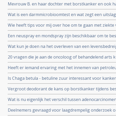
Mevrouw B. en haar dochter met borstkanker en ook h
waterstofapparaat. Een ervaringsverslag
Wat is een darmmicrobioomtest en wat zegt een uitslag
en gezondheid in het algemeen?
Wie heeft tips voor mij over hoe om te gaan met ziek
wil zware chemo geven. Is er een alternatief?
Een neuspray en mondspray zijn beschikbaar om te be
coronavirus - Covid-19. Te bestellen voor slechts 26 e
Wat kun je doen na het overleven van een levensbedrei
persoon.
20 vragen die je aan de oncoloog of behandelend arts k
een recidief van kanker. Samengesteld door Kees Braa
Heeft er iemand ervaring met het innemen van petrol
Is Chaga betula - betuline zuur interessant voor kanke
Vergroot deodorant de kans op borstkanker tijdens be
studies bewijzen van niet. Deodorant is veilig te gebrui
Wat is nu eigenlijk het verschil tussen adenocarcinomen
Valstar.
basaalcelcarcinomen, sarcomen en blastomen?
Deelnemers gevraagd voor laagdrempelig onderzoek o
door KEFIR plus BIEST (Bovine - Colostrum) te maken e