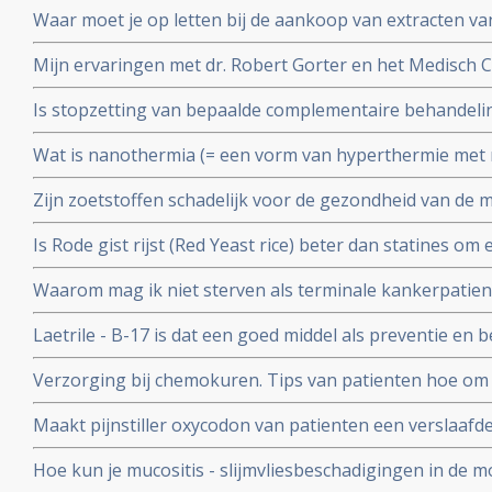
Waar moet je op letten bij de aankoop van extracten v
Hier wat richtlijnen
Mijn ervaringen met dr. Robert Gorter en het Medisch 
waarschuwing
Is stopzetting van bepaalde complementaire behandel
ziektekostenverzekeraars terecht of een schaamteloze 
Wat is nanothermia (= een vorm van hyperthermie met n
koste van patienten?
mensen die hier ervaring mee hebben?
Zijn zoetstoffen schadelijk voor de gezondheid van de
aantasting van darmflora door bepaalde zoetstoffen.
Is Rode gist rijst (Red Yeast rice) beter dan statines o
Arts-bioloog Engelbert Valstar analyseert aan de hand 
Waarom mag ik niet sterven als terminale kankerpatien
Yeast Rice aanbevelen
Laetrile - B-17 is dat een goed middel als preventie en 
Verzorging bij chemokuren. Tips van patienten hoe om t
chemokuur om deze beter te verdragen
Maakt pijnstiller oxycodon van patienten een verslaafd
nicotine? In Amerika stierven al honderduizenden mens
Hoe kun je mucositis - slijmvliesbeschadigingen in de m