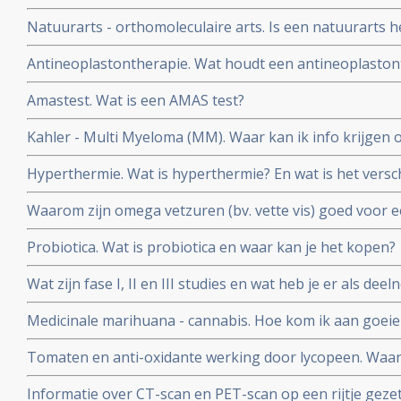
Natuurarts - orthomoleculaire arts. Is een natuurarts h
orthomoleculaire arts?
Antineoplastontherapie. Wat houdt een antineoplastonth
gebruikt?
Amastest. Wat is een AMAS test?
Kahler - Multi Myeloma (MM). Waar kan ik info krijgen 
Myeloma?
Hyperthermie. Wat is hyperthermie? En wat is het versch
vormen van hyperthermie?
Waarom zijn omega vetzuren (bv. vette vis) goed voor 
kankerpatiënten?
Probiotica. Wat is probiotica en waar kan je het kopen?
Wat zijn fase I, II en III studies en wat heb je er als d
Medicinale marihuana - cannabis. Hoe kom ik aan goeie
het antwoord.
Tomaten en anti-oxidante werking door lycopeen. Waa
beter dan ongekookt?
Informatie over CT-scan en PET-scan op een rijtje gezet