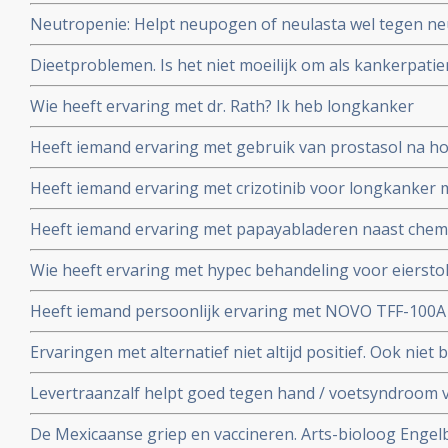
Neutropenie: Helpt neupogen of neulasta wel tegen neu
bloedlichaampjes - veroorzaakt door chemo? En zijn er n
Dieetproblemen. Is het niet moeilijk om als kankerpatie
alternatieven voor?
Moermandieet te volgen en kun je dat van de ene op d
Wie heeft ervaring met dr. Rath? Ik heb longkanker
Heeft iemand ervaring met gebruik van prostasol na h
uitgezaaide prostaatkanker?
Heeft iemand ervaring met crizotinib voor longkanker 
Heeft iemand ervaring met papayabladeren naast che
Wie heeft ervaring met hypec behandeling voor eierst
Heeft iemand persoonlijk ervaring met NOVO TFF-100
Ervaringen met alternatief niet altijd positief. Ook niet b
ervaring
Levertraanzalf helpt goed tegen hand / voetsyndroom 
name Xeloda - capecitabine
De Mexicaanse griep en vaccineren. Arts-bioloog Engelbe