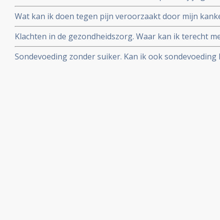
nadelen van contrastvloeistof
Wat kan ik doen tegen pijn veroorzaakt door mijn kanker
manieren van pijnbestrijding?
Klachten in de gezondheidszorg. Waar kan ik terecht me
slechte behandeling in een ziekenhuis en/of door artse
Sondevoeding zonder suiker. Kan ik ook sondevoeding k
past in mijn dieet?