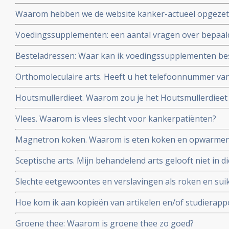
conclusies op basis van wetenschappeliijke analyse en f
Waarom hebben we de website kanker-actueel opgezet
Voedingssupplementen: een aantal vragen over bepaal
elkaar gezet
Besteladressen: Waar kan ik voedingssupplementen bes
betrouwbare adressen, waar u ook korting kunt krijgen
Orthomoleculaire arts. Heeft u het telefoonnummer v
kanker-actueel
orthomoleculaire arts?
Houtsmullerdieet. Waarom zou je het Houtsmullerdieet
van kanker?
Vlees. Waarom is vlees slecht voor kankerpatiënten?
Magnetron koken. Waarom is eten koken en opwarmen 
Sceptische arts. Mijn behandelend arts gelooft niet in d
overtuig ik hem?
Slechte eetgewoontes en verslavingen als roken en suik
zo moeilijk en hou zo van zoet!
Hoe kom ik aan kopieën van artikelen en/of studierapp
worden vermeld?
Groene thee: Waarom is groene thee zo goed?