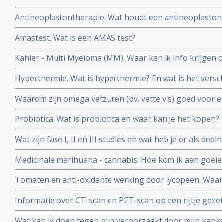
orthomoleculaire arts?
Antineoplastontherapie. Wat houdt een antineoplastonth
gebruikt?
Amastest. Wat is een AMAS test?
Kahler - Multi Myeloma (MM). Waar kan ik info krijgen 
Myeloma?
Hyperthermie. Wat is hyperthermie? En wat is het versch
vormen van hyperthermie?
Waarom zijn omega vetzuren (bv. vette vis) goed voor 
kankerpatiënten?
Probiotica. Wat is probiotica en waar kan je het kopen?
Wat zijn fase I, II en III studies en wat heb je er als d
Medicinale marihuana - cannabis. Hoe kom ik aan goeie
het antwoord.
Tomaten en anti-oxidante werking door lycopeen. Waa
beter dan ongekookt?
Informatie over CT-scan en PET-scan op een rijtje gezet
nadelen van contrastvloeistof
Wat kan ik doen tegen pijn veroorzaakt door mijn kanker