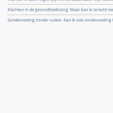
manieren van pijnbestrijding?
Klachten in de gezondheidszorg. Waar kan ik terecht me
slechte behandeling in een ziekenhuis en/of door artse
Sondevoeding zonder suiker. Kan ik ook sondevoeding k
past in mijn dieet?