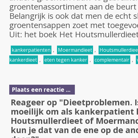
groentenassortiment aan de beurt 
Belangrijk is ook dat men de echt
groentensappen zoet met toegevo
Uit: het boek Het Houtsmullerdiee
kankerpatienten
,
Moermandieet
,
Houtsmullerdiee
kankerdieet
,
eten tegen kanker
,
complementair
,
Plaats een reactie ...
Reageer op "Dieetproblemen. Is
moeilijk om als kankerpatient 
Houtsmullerdieet of Moermand
kun je dat van de ene op de a