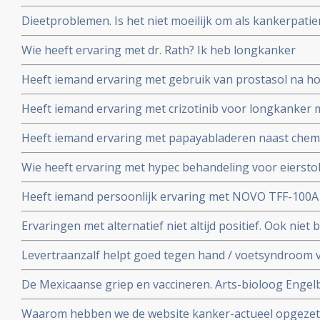
bloedlichaampjes - veroorzaakt door chemo? En zijn er n
Dieetproblemen. Is het niet moeilijk om als kankerpatie
alternatieven voor?
Moermandieet te volgen en kun je dat van de ene op d
Wie heeft ervaring met dr. Rath? Ik heb longkanker
Heeft iemand ervaring met gebruik van prostasol na h
uitgezaaide prostaatkanker?
Heeft iemand ervaring met crizotinib voor longkanker 
Heeft iemand ervaring met papayabladeren naast che
Wie heeft ervaring met hypec behandeling voor eierst
Heeft iemand persoonlijk ervaring met NOVO TFF-100
Ervaringen met alternatief niet altijd positief. Ook niet b
ervaring
Levertraanzalf helpt goed tegen hand / voetsyndroom 
name Xeloda - capecitabine
De Mexicaanse griep en vaccineren. Arts-bioloog Engelbe
conclusies op basis van wetenschappeliijke analyse en f
Waarom hebben we de website kanker-actueel opgezet