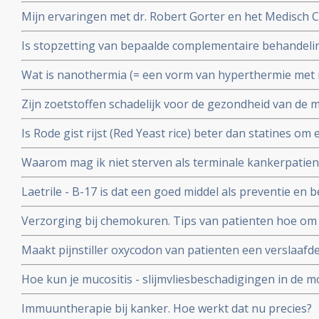
Hier wat richtlijnen
Mijn ervaringen met dr. Robert Gorter en het Medisch 
waarschuwing
Is stopzetting van bepaalde complementaire behandel
ziektekostenverzekeraars terecht of een schaamteloze 
Wat is nanothermia (= een vorm van hyperthermie met n
koste van patienten?
mensen die hier ervaring mee hebben?
Zijn zoetstoffen schadelijk voor de gezondheid van de
aantasting van darmflora door bepaalde zoetstoffen.
Is Rode gist rijst (Red Yeast rice) beter dan statines o
Arts-bioloog Engelbert Valstar analyseert aan de hand 
Waarom mag ik niet sterven als terminale kankerpatien
Yeast Rice aanbevelen
Laetrile - B-17 is dat een goed middel als preventie en 
Verzorging bij chemokuren. Tips van patienten hoe om t
chemokuur om deze beter te verdragen
Maakt pijnstiller oxycodon van patienten een verslaafd
nicotine? In Amerika stierven al honderduizenden mens
Hoe kun je mucositis - slijmvliesbeschadigingen in de m
radiotherapie voorkomen en behandelen?
Immuuntherapie bij kanker. Hoe werkt dat nu precies?