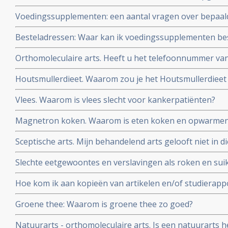
Voedingssupplementen: een aantal vragen over bepaal
elkaar gezet
Besteladressen: Waar kan ik voedingssupplementen bes
betrouwbare adressen, waar u ook korting kunt krijgen
Orthomoleculaire arts. Heeft u het telefoonnummer v
kanker-actueel
orthomoleculaire arts?
Houtsmullerdieet. Waarom zou je het Houtsmullerdieet
van kanker?
Vlees. Waarom is vlees slecht voor kankerpatiënten?
Magnetron koken. Waarom is eten koken en opwarmen 
Sceptische arts. Mijn behandelend arts gelooft niet in d
overtuig ik hem?
Slechte eetgewoontes en verslavingen als roken en suik
zo moeilijk en hou zo van zoet!
Hoe kom ik aan kopieën van artikelen en/of studierapp
worden vermeld?
Groene thee: Waarom is groene thee zo goed?
Natuurarts - orthomoleculaire arts. Is een natuurarts h