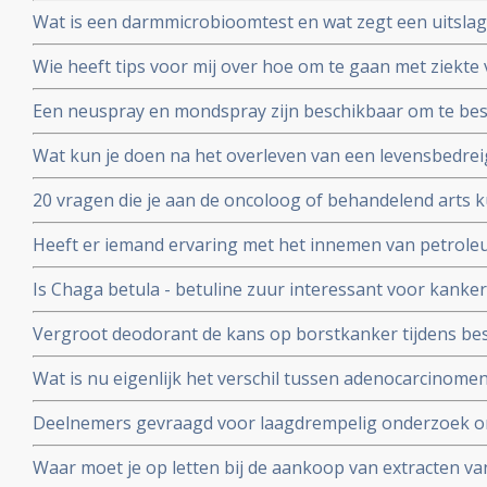
waterstofapparaat. Een ervaringsverslag
Wat is een darmmicrobioomtest en wat zegt een uitslag
en gezondheid in het algemeen?
Wie heeft tips voor mij over hoe om te gaan met ziek
wil zware chemo geven. Is er een alternatief?
Een neuspray en mondspray zijn beschikbaar om te be
coronavirus - Covid-19. Te bestellen voor slechts 26 e
Wat kun je doen na het overleven van een levensbedrei
persoon.
20 vragen die je aan de oncoloog of behandelend arts k
een recidief van kanker. Samengesteld door Kees Braa
Heeft er iemand ervaring met het innemen van petrol
Is Chaga betula - betuline zuur interessant voor kanke
Vergroot deodorant de kans op borstkanker tijdens be
studies bewijzen van niet. Deodorant is veilig te gebrui
Wat is nu eigenlijk het verschil tussen adenocarcinomen
Valstar.
basaalcelcarcinomen, sarcomen en blastomen?
Deelnemers gevraagd voor laagdrempelig onderzoek o
door KEFIR plus BIEST (Bovine - Colostrum) te maken e
Waar moet je op letten bij de aankoop van extracten v