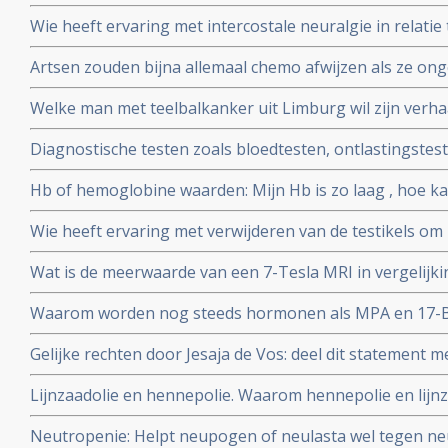
Wie heeft ervaring met intercostale neuralgie in relatie
(bot-metastasen)? Weet iemand of hier koortsaanvallen
Artsen zouden bijna allemaal chemo afwijzen als ze ongen
van de lever?
bewering wel?
Welke man met teelbalkanker uit Limburg wil zijn verhaa
de Limburger?
Diagnostische testen zoals bloedtesten, ontlastingstest
enz, wat zijn dat? Waarvoor dienen ze? En kan ik die als
Hb of hemoglobine waarden: Mijn Hb is zo laag , hoe ka
Wie heeft ervaring met verwijderen van de testikels o
Wat is de meerwaarde van een 7-Tesla MRI in vergelij
Waarom worden nog steeds hormonen als MPA en 17-B-O
bekend is dat dit kanker veroorzaakt?
Gelijke rechten door Jesaja de Vos: deel dit statement me
Lijnzaadolie en hennepolie. Waarom hennepolie en lijnz
Neutropenie: Helpt neupogen of neulasta wel tegen neu