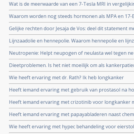
Wat is de meerwaarde van een 7-Tesla MRI in vergelij
Waarom worden nog steeds hormonen als MPA en 17-B-O
bekend is dat dit kanker veroorzaakt?
Gelijke rechten door Jesaja de Vos: deel dit statement me
Lijnzaadolie en hennepolie. Waarom hennepolie en lijnz
Neutropenie: Helpt neupogen of neulasta wel tegen neu
bloedlichaampjes - veroorzaakt door chemo? En zijn er n
Dieetproblemen. Is het niet moeilijk om als kankerpatie
alternatieven voor?
Moermandieet te volgen en kun je dat van de ene op d
Wie heeft ervaring met dr. Rath? Ik heb longkanker
Heeft iemand ervaring met gebruik van prostasol na h
uitgezaaide prostaatkanker?
Heeft iemand ervaring met crizotinib voor longkanker 
Heeft iemand ervaring met papayabladeren naast che
Wie heeft ervaring met hypec behandeling voor eierst