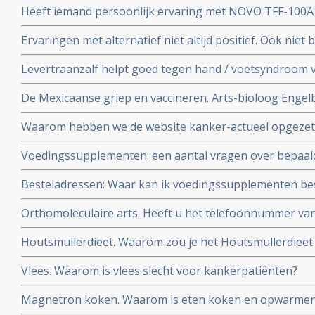
Heeft iemand persoonlijk ervaring met NOVO TFF-100
Ervaringen met alternatief niet altijd positief. Ook niet b
ervaring
Levertraanzalf helpt goed tegen hand / voetsyndroom 
name Xeloda - capecitabine
De Mexicaanse griep en vaccineren. Arts-bioloog Engelbe
conclusies op basis van wetenschappeliijke analyse en f
Waarom hebben we de website kanker-actueel opgezet
Voedingssupplementen: een aantal vragen over bepaal
elkaar gezet
Besteladressen: Waar kan ik voedingssupplementen bes
betrouwbare adressen, waar u ook korting kunt krijgen
Orthomoleculaire arts. Heeft u het telefoonnummer v
kanker-actueel
orthomoleculaire arts?
Houtsmullerdieet. Waarom zou je het Houtsmullerdieet
van kanker?
Vlees. Waarom is vlees slecht voor kankerpatiënten?
Magnetron koken. Waarom is eten koken en opwarmen 