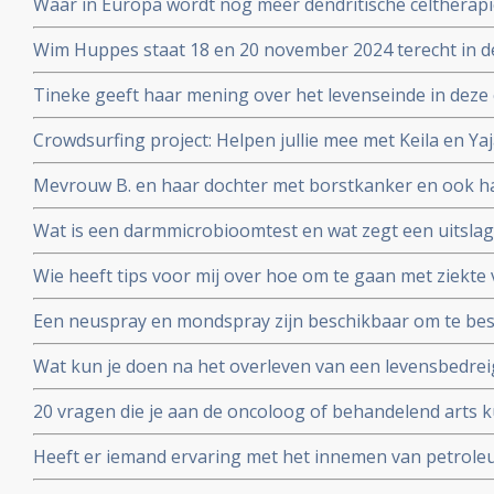
Waar in Europa wordt nog meer dendritische celtherapi
adressen
Wim Huppes staat 18 en 20 november 2024 terecht in d
nabestaanden en 1 overlevende hem hebben aangekla
Tineke geeft haar mening over het levenseinde in deze 
Crowdsurfing project: Helpen jullie mee met Keila en Ya
afbouwen van een winkeltje zodat zij in hun eigen le
Mevrouw B. en haar dochter met borstkanker en ook h
waterstofapparaat. Een ervaringsverslag
Wat is een darmmicrobioomtest en wat zegt een uitslag
en gezondheid in het algemeen?
Wie heeft tips voor mij over hoe om te gaan met ziek
wil zware chemo geven. Is er een alternatief?
Een neuspray en mondspray zijn beschikbaar om te be
coronavirus - Covid-19. Te bestellen voor slechts 26 e
Wat kun je doen na het overleven van een levensbedrei
persoon.
20 vragen die je aan de oncoloog of behandelend arts k
een recidief van kanker. Samengesteld door Kees Braa
Heeft er iemand ervaring met het innemen van petrol