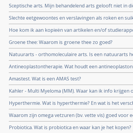
Sceptische arts. Mijn behandelend arts gelooft niet in d
overtuig ik hem?
Slechte eetgewoontes en verslavingen als roken en suik
zo moeilijk en hou zo van zoet!
Hoe kom ik aan kopieën van artikelen en/of studierapp
worden vermeld?
Groene thee: Waarom is groene thee zo goed?
Natuurarts - orthomoleculaire arts. Is een natuurarts h
orthomoleculaire arts?
Antineoplastontherapie. Wat houdt een antineoplastonth
gebruikt?
Amastest. Wat is een AMAS test?
Kahler - Multi Myeloma (MM). Waar kan ik info krijgen 
Myeloma?
Hyperthermie. Wat is hyperthermie? En wat is het versch
vormen van hyperthermie?
Waarom zijn omega vetzuren (bv. vette vis) goed voor 
kankerpatiënten?
Probiotica. Wat is probiotica en waar kan je het kopen?