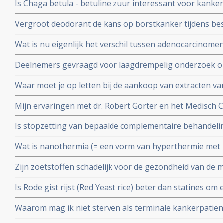
Is Chaga betula - betuline zuur interessant voor kanke
Vergroot deodorant de kans op borstkanker tijdens be
studies bewijzen van niet. Deodorant is veilig te gebrui
Wat is nu eigenlijk het verschil tussen adenocarcinomen
Valstar.
basaalcelcarcinomen, sarcomen en blastomen?
Deelnemers gevraagd voor laagdrempelig onderzoek o
door KEFIR plus BIEST (Bovine - Colostrum) te maken e
Waar moet je op letten bij de aankoop van extracten v
Hier wat richtlijnen
Mijn ervaringen met dr. Robert Gorter en het Medisch 
waarschuwing
Is stopzetting van bepaalde complementaire behandel
ziektekostenverzekeraars terecht of een schaamteloze 
Wat is nanothermia (= een vorm van hyperthermie met n
koste van patienten?
mensen die hier ervaring mee hebben?
Zijn zoetstoffen schadelijk voor de gezondheid van de
aantasting van darmflora door bepaalde zoetstoffen.
Is Rode gist rijst (Red Yeast rice) beter dan statines o
Arts-bioloog Engelbert Valstar analyseert aan de hand 
Waarom mag ik niet sterven als terminale kankerpatien
Yeast Rice aanbevelen