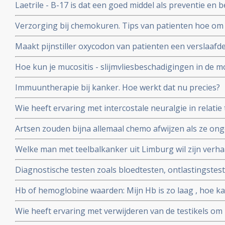
Laetrile - B-17 is dat een goed middel als preventie en 
Verzorging bij chemokuren. Tips van patienten hoe om t
chemokuur om deze beter te verdragen
Maakt pijnstiller oxycodon van patienten een verslaafd
nicotine? In Amerika stierven al honderduizenden mens
Hoe kun je mucositis - slijmvliesbeschadigingen in de m
radiotherapie voorkomen en behandelen?
Immuuntherapie bij kanker. Hoe werkt dat nu precies?
Wie heeft ervaring met intercostale neuralgie in relatie
(bot-metastasen)? Weet iemand of hier koortsaanvallen
Artsen zouden bijna allemaal chemo afwijzen als ze ongen
van de lever?
bewering wel?
Welke man met teelbalkanker uit Limburg wil zijn verhaa
de Limburger?
Diagnostische testen zoals bloedtesten, ontlastingstest
enz, wat zijn dat? Waarvoor dienen ze? En kan ik die als
Hb of hemoglobine waarden: Mijn Hb is zo laag , hoe ka
Wie heeft ervaring met verwijderen van de testikels o