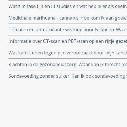
Wat zijn fase I, II en III studies en wat heb je er als d
Medicinale marihuana - cannabis. Hoe kom ik aan goeie
het antwoord.
Tomaten en anti-oxidante werking door lycopeen. Waa
beter dan ongekookt?
Informatie over CT-scan en PET-scan op een rijtje gezet
nadelen van contrastvloeistof
Wat kan ik doen tegen pijn veroorzaakt door mijn kanker
manieren van pijnbestrijding?
Klachten in de gezondheidszorg. Waar kan ik terecht me
slechte behandeling in een ziekenhuis en/of door artse
Sondevoeding zonder suiker. Kan ik ook sondevoeding k
past in mijn dieet?