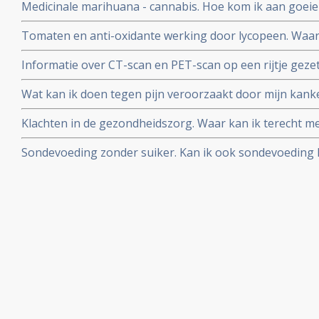
Medicinale marihuana - cannabis. Hoe kom ik aan goeie
het antwoord.
Tomaten en anti-oxidante werking door lycopeen. Waa
beter dan ongekookt?
Informatie over CT-scan en PET-scan op een rijtje gezet
nadelen van contrastvloeistof
Wat kan ik doen tegen pijn veroorzaakt door mijn kanker
manieren van pijnbestrijding?
Klachten in de gezondheidszorg. Waar kan ik terecht me
slechte behandeling in een ziekenhuis en/of door artse
Sondevoeding zonder suiker. Kan ik ook sondevoeding k
past in mijn dieet?