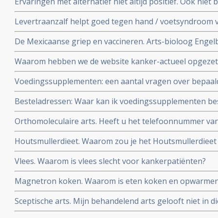
Ervaringen met alternatief niet altijd positief. Ook niet b
ervaring
Levertraanzalf helpt goed tegen hand / voetsyndroom 
name Xeloda - capecitabine
De Mexicaanse griep en vaccineren. Arts-bioloog Engelbe
conclusies op basis van wetenschappeliijke analyse en f
Waarom hebben we de website kanker-actueel opgezet
Voedingssupplementen: een aantal vragen over bepaal
elkaar gezet
Besteladressen: Waar kan ik voedingssupplementen bes
betrouwbare adressen, waar u ook korting kunt krijgen
Orthomoleculaire arts. Heeft u het telefoonnummer v
kanker-actueel
orthomoleculaire arts?
Houtsmullerdieet. Waarom zou je het Houtsmullerdieet
van kanker?
Vlees. Waarom is vlees slecht voor kankerpatiënten?
Magnetron koken. Waarom is eten koken en opwarmen 
Sceptische arts. Mijn behandelend arts gelooft niet in d
overtuig ik hem?