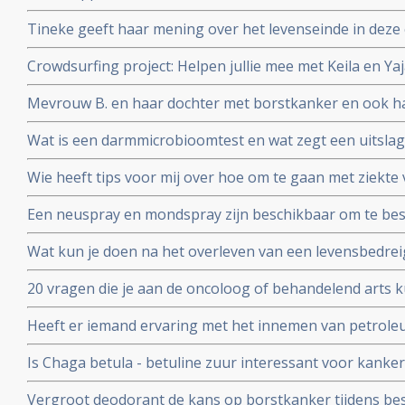
nabestaanden en 1 overlevende hem hebben aangekla
Tineke geeft haar mening over het levenseinde in deze 
Crowdsurfing project: Helpen jullie mee met Keila en Ya
afbouwen van een winkeltje zodat zij in hun eigen le
Mevrouw B. en haar dochter met borstkanker en ook h
waterstofapparaat. Een ervaringsverslag
Wat is een darmmicrobioomtest en wat zegt een uitslag
en gezondheid in het algemeen?
Wie heeft tips voor mij over hoe om te gaan met ziek
wil zware chemo geven. Is er een alternatief?
Een neuspray en mondspray zijn beschikbaar om te be
coronavirus - Covid-19. Te bestellen voor slechts 26 e
Wat kun je doen na het overleven van een levensbedrei
persoon.
20 vragen die je aan de oncoloog of behandelend arts k
een recidief van kanker. Samengesteld door Kees Braa
Heeft er iemand ervaring met het innemen van petrol
Is Chaga betula - betuline zuur interessant voor kanke
Vergroot deodorant de kans op borstkanker tijdens be