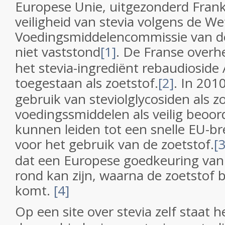
Europese Unie, uitgezonderd Frank
veiligheid van stevia volgens de W
Voedingsmiddelencommissie van d
niet vaststond
[1]
. De Franse overh
het stevia-ingrediënt rebaudioside A
toegestaan als zoetstof.
[2]
. In 201
gebruik van steviolglycosiden als zo
voedingssmiddelen als veilig beoor
kunnen leiden tot een snelle EU-
voor het gebruik van de zoetstof.
[3
dat een Europese goedkeuring van 
rond kan zijn, waarna de zoetstof 
komt.
[4]
Op een site over stevia zelf staat h