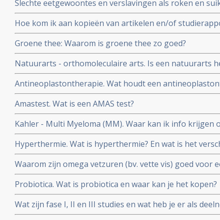
Slechte eetgewoontes en verslavingen als roken en suik
zo moeilijk en hou zo van zoet!
Hoe kom ik aan kopieën van artikelen en/of studierapp
worden vermeld?
Groene thee: Waarom is groene thee zo goed?
Natuurarts - orthomoleculaire arts. Is een natuurarts h
orthomoleculaire arts?
Antineoplastontherapie. Wat houdt een antineoplastonth
gebruikt?
Amastest. Wat is een AMAS test?
Kahler - Multi Myeloma (MM). Waar kan ik info krijgen 
Myeloma?
Hyperthermie. Wat is hyperthermie? En wat is het versch
vormen van hyperthermie?
Waarom zijn omega vetzuren (bv. vette vis) goed voor 
kankerpatiënten?
Probiotica. Wat is probiotica en waar kan je het kopen?
Wat zijn fase I, II en III studies en wat heb je er als d