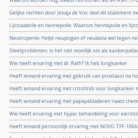
Waarom worden nog steeds hormonen als MPA en 17-B-O
bekend is dat dit kanker veroorzaakt?
Gelijke rechten door Jesaja de Vos: deel dit statement me
Lijnzaadolie en hennepolie. Waarom hennepolie en lijnz
Neutropenie: Helpt neupogen of neulasta wel tegen neu
bloedlichaampjes - veroorzaakt door chemo? En zijn er n
Dieetproblemen. Is het niet moeilijk om als kankerpatie
alternatieven voor?
Moermandieet te volgen en kun je dat van de ene op d
Wie heeft ervaring met dr. Rath? Ik heb longkanker
Heeft iemand ervaring met gebruik van prostasol na h
uitgezaaide prostaatkanker?
Heeft iemand ervaring met crizotinib voor longkanker 
Heeft iemand ervaring met papayabladeren naast che
Wie heeft ervaring met hypec behandeling voor eierst
Heeft iemand persoonlijk ervaring met NOVO TFF-100