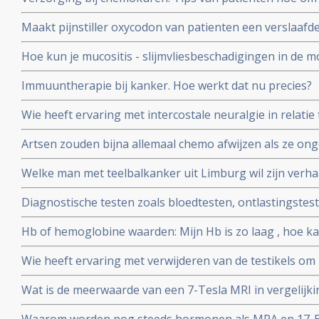
chemokuur om deze beter te verdragen
Maakt pijnstiller oxycodon van patienten een verslaafd
nicotine? In Amerika stierven al honderduizenden mens
Hoe kun je mucositis - slijmvliesbeschadigingen in de m
radiotherapie voorkomen en behandelen?
Immuuntherapie bij kanker. Hoe werkt dat nu precies?
Wie heeft ervaring met intercostale neuralgie in relatie
(bot-metastasen)? Weet iemand of hier koortsaanvallen
Artsen zouden bijna allemaal chemo afwijzen als ze ongen
van de lever?
bewering wel?
Welke man met teelbalkanker uit Limburg wil zijn verhaa
de Limburger?
Diagnostische testen zoals bloedtesten, ontlastingstest
enz, wat zijn dat? Waarvoor dienen ze? En kan ik die als
Hb of hemoglobine waarden: Mijn Hb is zo laag , hoe ka
Wie heeft ervaring met verwijderen van de testikels o
Wat is de meerwaarde van een 7-Tesla MRI in vergelij