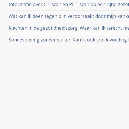
Informatie over CT-scan en PET-scan op een rijtje gezet
nadelen van contrastvloeistof
Wat kan ik doen tegen pijn veroorzaakt door mijn kanker
manieren van pijnbestrijding?
Klachten in de gezondheidszorg. Waar kan ik terecht me
slechte behandeling in een ziekenhuis en/of door artse
Sondevoeding zonder suiker. Kan ik ook sondevoeding k
past in mijn dieet?