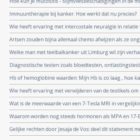
Hoe kun je mucositis - slijmvliesbeschadigingen in de m
radiotherapie voorkomen en behandelen?
Immuuntherapie bij kanker. Hoe werkt dat nu precies?
Wie heeft ervaring met intercostale neuralgie in relatie
(bot-metastasen)? Weet iemand of hier koortsaanvallen
Artsen zouden bijna allemaal chemo afwijzen als ze ongen
van de lever?
bewering wel?
Welke man met teelbalkanker uit Limburg wil zijn verhaa
de Limburger?
Diagnostische testen zoals bloedtesten, ontlastingstest
enz, wat zijn dat? Waarvoor dienen ze? En kan ik die als
Hb of hemoglobine waarden: Mijn Hb is zo laag , hoe ka
Wie heeft ervaring met verwijderen van de testikels o
Wat is de meerwaarde van een 7-Tesla MRI in vergelij
Waarom worden nog steeds hormonen als MPA en 17-B-O
bekend is dat dit kanker veroorzaakt?
Gelijke rechten door Jesaja de Vos: deel dit statement me