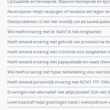
Lijnzaadolie en hennepolie. Waarom hennepolie en lijnz
Neutropenie: Helpt neupogen of neulasta wel tegen neu
bloedlichaampjes - veroorzaakt door chemo? En zijn er n
Dieetproblemen. Is het niet moeilijk om als kankerpatie
alternatieven voor?
Moermandieet te volgen en kun je dat van de ene op d
Wie heeft ervaring met dr. Rath? Ik heb longkanker
Heeft iemand ervaring met gebruik van prostasol na h
uitgezaaide prostaatkanker?
Heeft iemand ervaring met crizotinib voor longkanker 
Heeft iemand ervaring met papayabladeren naast che
Wie heeft ervaring met hypec behandeling voor eierst
Heeft iemand persoonlijk ervaring met NOVO TFF-100
Ervaringen met alternatief niet altijd positief. Ook niet b
ervaring
Levertraanzalf helpt goed tegen hand / voetsyndroom 
name Xeloda - capecitabine