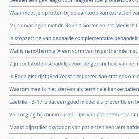
Deelnemers gevraagd voor laagdrempelig onderzoek o
door KEFIR plus BIEST (Bovine - Colostrum) te maken e
Waar moet je op letten bij de aankoop van extracten v
Hier wat richtlijnen
Mijn ervaringen met dr. Robert Gorter en het Medisch 
waarschuwing
Is stopzetting van bepaalde complementaire behandel
ziektekostenverzekeraars terecht of een schaamteloze 
Wat is nanothermia (= een vorm van hyperthermie met n
koste van patienten?
mensen die hier ervaring mee hebben?
Zijn zoetstoffen schadelijk voor de gezondheid van de
aantasting van darmflora door bepaalde zoetstoffen.
Is Rode gist rijst (Red Yeast rice) beter dan statines o
Arts-bioloog Engelbert Valstar analyseert aan de hand 
Waarom mag ik niet sterven als terminale kankerpatien
Yeast Rice aanbevelen
Laetrile - B-17 is dat een goed middel als preventie en 
Verzorging bij chemokuren. Tips van patienten hoe om t
chemokuur om deze beter te verdragen
Maakt pijnstiller oxycodon van patienten een verslaafd
nicotine? In Amerika stierven al honderduizenden mens