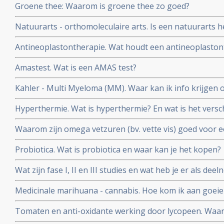
Groene thee: Waarom is groene thee zo goed?
Natuurarts - orthomoleculaire arts. Is een natuurarts h
orthomoleculaire arts?
Antineoplastontherapie. Wat houdt een antineoplastonth
gebruikt?
Amastest. Wat is een AMAS test?
Kahler - Multi Myeloma (MM). Waar kan ik info krijgen 
Myeloma?
Hyperthermie. Wat is hyperthermie? En wat is het versch
vormen van hyperthermie?
Waarom zijn omega vetzuren (bv. vette vis) goed voor 
kankerpatiënten?
Probiotica. Wat is probiotica en waar kan je het kopen?
Wat zijn fase I, II en III studies en wat heb je er als d
Medicinale marihuana - cannabis. Hoe kom ik aan goeie
het antwoord.
Tomaten en anti-oxidante werking door lycopeen. Waa
beter dan ongekookt?