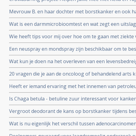
afbouwen van een winkeltje zodat zij in hun eigen le
Mevrouw B. en haar dochter met borstkanker en ook h
waterstofapparaat. Een ervaringsverslag
Wat is een darmmicrobioomtest en wat zegt een uitslag
en gezondheid in het algemeen?
Wie heeft tips voor mij over hoe om te gaan met ziek
wil zware chemo geven. Is er een alternatief?
Een neuspray en mondspray zijn beschikbaar om te be
coronavirus - Covid-19. Te bestellen voor slechts 26 e
Wat kun je doen na het overleven van een levensbedrei
persoon.
20 vragen die je aan de oncoloog of behandelend arts k
een recidief van kanker. Samengesteld door Kees Braa
Heeft er iemand ervaring met het innemen van petrol
Is Chaga betula - betuline zuur interessant voor kanke
Vergroot deodorant de kans op borstkanker tijdens be
studies bewijzen van niet. Deodorant is veilig te gebrui
Wat is nu eigenlijk het verschil tussen adenocarcinomen
Valstar.
basaalcelcarcinomen, sarcomen en blastomen?