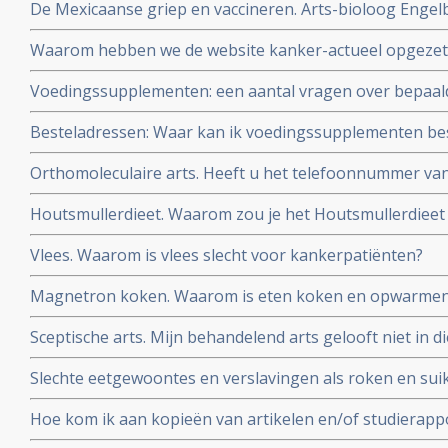
De Mexicaanse griep en vaccineren. Arts-bioloog Engelbe
conclusies op basis van wetenschappeliijke analyse en f
Waarom hebben we de website kanker-actueel opgezet
Voedingssupplementen: een aantal vragen over bepaal
elkaar gezet
Besteladressen: Waar kan ik voedingssupplementen bes
betrouwbare adressen, waar u ook korting kunt krijgen
Orthomoleculaire arts. Heeft u het telefoonnummer v
kanker-actueel
orthomoleculaire arts?
Houtsmullerdieet. Waarom zou je het Houtsmullerdieet
van kanker?
Vlees. Waarom is vlees slecht voor kankerpatiënten?
Magnetron koken. Waarom is eten koken en opwarmen 
Sceptische arts. Mijn behandelend arts gelooft niet in d
overtuig ik hem?
Slechte eetgewoontes en verslavingen als roken en suik
zo moeilijk en hou zo van zoet!
Hoe kom ik aan kopieën van artikelen en/of studierapp
worden vermeld?