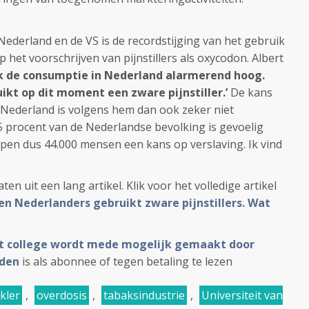
Nederland en de VS is de recordstijging van het gebruik
 het voorschrijven van pijnstillers als oxycodon. Albert
ik de consumptie in Nederland alarmerend hoog.
ikt op dit moment een zware pijnstiller.’
De kans
 Nederland is volgens hem dan ook zeker niet
15 procent van de Nederlandse bevolking is gevoelig
open dus 44.000 mensen een kans op verslaving. Ik vind
n uit een lang artikel. Klik voor het volledige artikel
en Nederlanders gebruikt zware pijnstillers. Wat
t college wordt mede mogelijk gemaakt door
fden
is als abonnee of tegen betaling te lezen
kler
,
overdosis
,
tabaksindustrie
,
Universiteit van