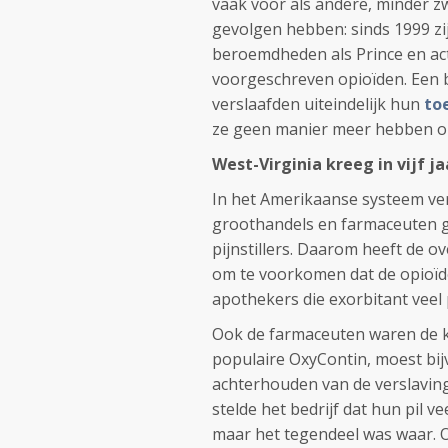
vaak voor als andere, minder zw
gevolgen hebben: sinds 1999 zi
beroemdheden als Prince en ac
voorgeschreven opioïden. Een b
verslaafden uiteindelijk hun
to
ze geen manier meer hebben om 
West-Virginia kreeg in vijf ja
In het Amerikaanse systeem ver
groothandels en farmaceuten g
pijnstillers. Daarom heeft de o
om te voorkomen dat de opioïde
apothekers die exorbitant veel
Ook de farmaceuten waren de k
populaire OxyContin, moest bij
achterhouden van de verslavings
stelde het bedrijf dat hun pil 
maar het tegendeel was waar. 