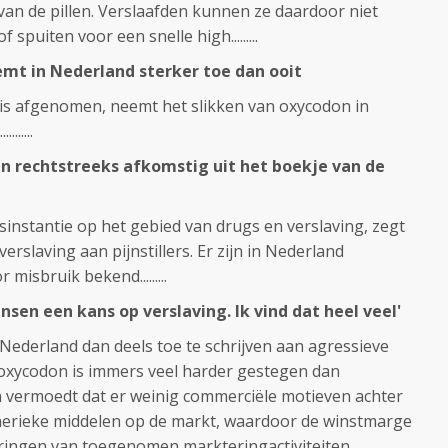
an de pillen. Verslaafden kunnen ze daardoor niet
spuiten voor een snelle high.........
mt in Nederland sterker toe dan ooit
k is afgenomen, neemt het slikken van oxycodon in
......
jn rechtstreeks afkomstig uit het boekje van de
sinstantie op het gebied van drugs en verslaving, zegt
rslaving aan pijnstillers. Er zijn in Nederland
isbruik bekend.........
nsen een kans op verslaving. Ik vind dat heel veel'
Nederland dan deels toe te schrijven aan agressieve
oxycodon is immers veel harder gestegen dan
an vermoedt dat er weinig commerciële motieven achter
 generieke middelen op de markt, waardoor de winstmarge
rvaringen van toegenomen markteringactiviteiten.