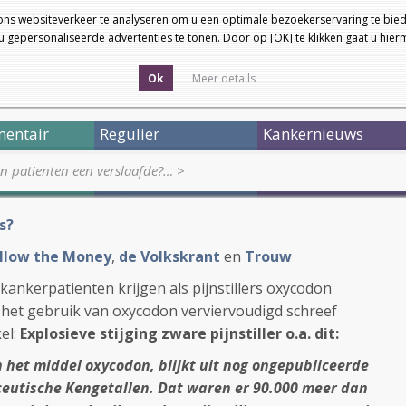
ons websiteverkeer te analyseren om u een optimale bezoekerservaring te bied
 gepersonaliseerde advertenties te tonen. Door op [OK] te klikken gaat u hie
Ok
Meer details
entair
Regulier
Kankernieuws
an patienten een verslaafde?…
>
s?
llow the Money
,
de Volkskrant
en
Trouw
ankerpatienten krijgen als pijnstillers oxycodon
is het gebruik van oxycodon verviervoudigd schreef
kel:
Explosieve stijging zware pijnstiller o.a. dit:
het middel oxycodon, blijkt uit nog ongepubliceerde
aceutische Kengetallen. Dat waren er 90.000 meer dan