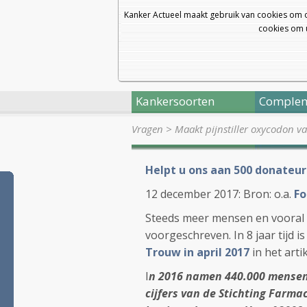
Kanker Actueel maakt gebruik van cookies om 
cookies om u
Kankersoorten
Complem
Vragen
>
Maakt pijnstiller oxycodon v
Helpt u ons aan 500 donateur
12 december 2017: Bron: o.a.
Fo
Steeds meer mensen en vooral k
voorgeschreven. In 8 jaar tijd 
Trouw in april 2017
in het arti
I
n 2016 namen 440.000 mensen 
cijfers van de Stichting Farm