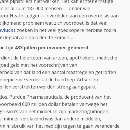
are pijnstillers niet werken. Het kan echter ernstige
jn er al ruim 183.000 mensen — onder wie
teur Heath Ledger — overleden aan een overdosis aan
ijkomend probleem wat zich voordoet, is dat veel
evlucht
zoeken in het veel goedkopere heroïne zodra
legaal aan opioïden te komen.......
ar tijd 433 pillen per inwoner geleverd
dient de hele keten van artsen, apothekers, medische
oed geld met het voorschrijven van
verheid van dat land een aantal maatregelen getroffen
nepidemie verder uit de hand liep. Artsen en
 pillen verstrekten werden streng aangepakt.
los. Purdue Pharmaceuticals, de producent van het
voorbeeld 600 miljoen dollar betalen vanwege het
risico’s van het middel. In zijn marketinguitingen
veel minder verslavend was dan andere middelen,
Om misbruik van het medicijn tegen te gaan veranderde