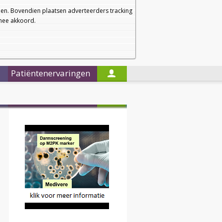
a
a
Startpagina
Nieuwsbrief
a
en. Bovendien plaatsen adverteerders tracking
rmee akkoord.
Alleen in de titels zoeken
Patiëntenervaringen