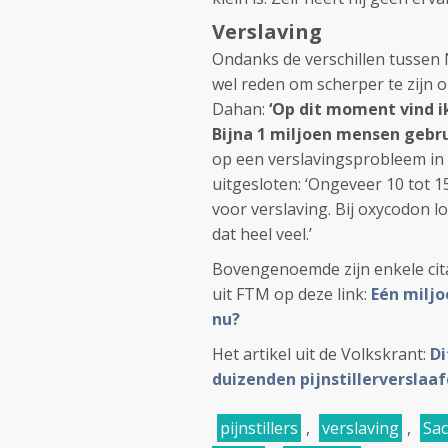
Verslaving
Ondanks de verschillen tussen 
wel reden om scherper te zijn op
Dahan:
‘Op dit moment vind 
Bijna 1 miljoen mensen gebru
op een verslavingsprobleem in
uitgesloten: ‘Ongeveer 10 tot 
voor verslaving. Bij oxycodon l
dat heel veel.’
Bovengenoemde zijn enkele citate
uit FTM op deze link:
Eén miljo
nu?
Het artikel uit de Volkskrant:
Di
duizenden pijnstillerverslaa
pijnstillers
,
verslaving
,
Sac