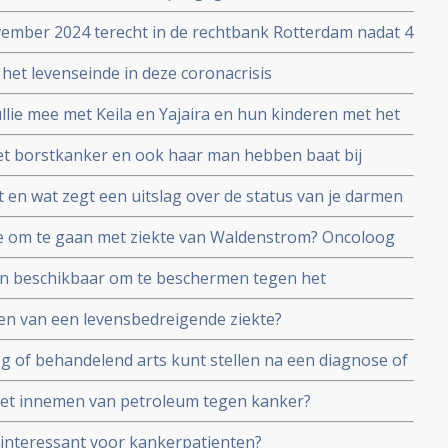
ember 2024 terecht in de rechtbank Rotterdam nadat 4
de hem hebben aangeklaagd
het levenseinde in deze coronacrisis
llie mee met Keila en Yajaira en hun kinderen met het
dat zij in hun eigen levensonderhoud kunnen voorzien?
t borstkanker en ook haar man hebben baat bij
ngsverslag
en wat zegt een uitslag over de status van je darmen
?
hoe om te gaan met ziekte van Waldenstrom? Oncoloog
n alternatief?
jn beschikbaar om te beschermen tegen het
tellen voor slechts 26 euro voor 1 maand gebruik per
en van een levensbedreigende ziekte?
og of behandelend arts kunt stellen na een diagnose of
ngesteld door Kees Braam
het innemen van petroleum tegen kanker?
r interessant voor kankerpatienten?