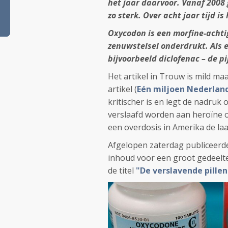
het jaar daarvoor. Vanaf 2008 
zo sterk. Over acht jaar tijd i
Oxycodon is een morfine-achtige
zenuwstelsel onderdrukt. Als e
bijvoorbeeld diclofenac – de p
Het artikel in Trouw is mild ma
artikel (
Eén miljoen Nederland
kritischer is en legt de nadruk
verslaafd worden aan heroïne 
een overdosis in Amerika de laat
Afgelopen zaterdag publiceerde
inhoud voor een groot gedeelte 
de titel
"De verslavende pillen