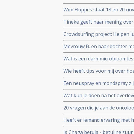
adressen
Wim Huppes staat 18 en 20 nov
nabestaanden en 1 overleven
Tineke geeft haar mening over 
Crowdsurfing project: Helpen ju
afbouwen van een winkeltje zo
Mevrouw B. en haar dochter me
waterstofapparaat. Een ervari
Wat is een darmmicrobioomtest 
en gezondheid in het algemeen
Wie heeft tips voor mij over 
wil zware chemo geven. Is er ee
Een neuspray en mondspray zi
coronavirus - Covid-19. Te bes
Wat kun je doen na het overlev
persoon.
20 vragen die je aan de oncolo
een recidief van kanker. Same
Heeft er iemand ervaring met 
Is Chaga betula - betuline zuu