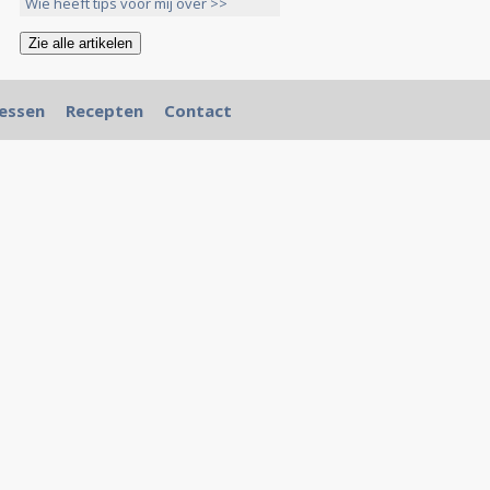
Wie heeft tips voor mij over >>
essen
Recepten
Contact