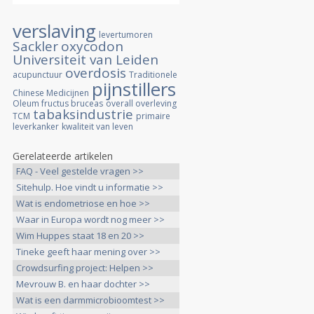
verslaving
levertumoren
Sackler
oxycodon
Universiteit van Leiden
overdosis
acupunctuur
Traditionele
pijnstillers
Chinese Medicijnen
Oleum fructus bruceas
overall overleving
tabaksindustrie
TCM
primaire
leverkanker
kwaliteit van leven
Gerelateerde artikelen
FAQ - Veel gestelde vragen >>
Sitehulp. Hoe vindt u informatie >>
Wat is endometriose en hoe >>
Waar in Europa wordt nog meer >>
Wim Huppes staat 18 en 20 >>
Tineke geeft haar mening over >>
Crowdsurfing project: Helpen >>
Mevrouw B. en haar dochter >>
Wat is een darmmicrobioomtest >>