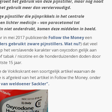
groeit het gebruik van deze pijnstiller, maar nog nooit
s het gebruik meer dan verviervoudigd.
 pijnstiller die pijnprikkels in het centrale
en lichter medicijn – van paracetamol tot
ijn niet onderdrukt, komen deze middelen in beeld.
ar in mei 2017 publiceerde
Follow the Money
een
ers gebruikt zware pijnstillers. Wat nu?
) dat veel
 op het verslavende karakter van oxycodon gelijk aan
of tabak / nicotine en de honderduizenden doden door
ste 15 jaar.
 de Voklkskrant een soortgelijk artikel waarvan de
is afgeleid van het artikel in Follow the Money. onder
 van weldoener Sackler".