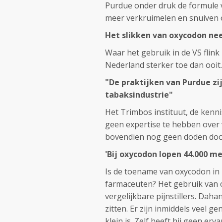
Purdue onder druk de formule v
meer verkruimelen en snuiven of 
Het slikken van oxycodon nee
Waar het gebruik in de VS flin
Nederland sterker toe dan ooit......
"De praktijken van Purdue zi
tabaksindustrie"
Het Trimbos instituut, de kenni
geen expertise te hebben over ve
bovendien nog geen doden door m
'Bij oxycodon lopen 44.000 me
Is de toename van oxycodon in 
farmaceuten? Het gebruik van 
vergelijkbare pijnstillers. Dah
zitten. Er zijn inmiddels veel
klein is. Zelf heeft hij geen e