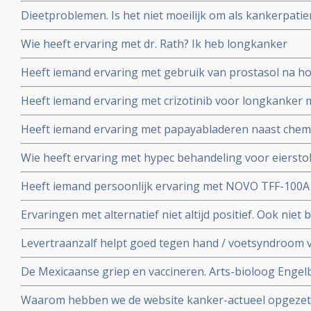
bloedlichaampjes - veroorzaakt door chemo? En zijn er n
Dieetproblemen. Is het niet moeilijk om als kankerpatie
alternatieven voor?
Moermandieet te volgen en kun je dat van de ene op d
Wie heeft ervaring met dr. Rath? Ik heb longkanker
Heeft iemand ervaring met gebruik van prostasol na h
uitgezaaide prostaatkanker?
Heeft iemand ervaring met crizotinib voor longkanker 
Heeft iemand ervaring met papayabladeren naast che
Wie heeft ervaring met hypec behandeling voor eierst
Heeft iemand persoonlijk ervaring met NOVO TFF-100
Ervaringen met alternatief niet altijd positief. Ook niet b
ervaring
Levertraanzalf helpt goed tegen hand / voetsyndroom 
name Xeloda - capecitabine
De Mexicaanse griep en vaccineren. Arts-bioloog Engelbe
conclusies op basis van wetenschappeliijke analyse en f
Waarom hebben we de website kanker-actueel opgezet