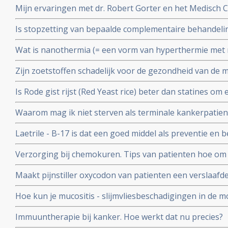
Mijn ervaringen met dr. Robert Gorter en het Medisch 
waarschuwing
Is stopzetting van bepaalde complementaire behandel
ziektekostenverzekeraars terecht of een schaamteloze 
Wat is nanothermia (= een vorm van hyperthermie met n
koste van patienten?
mensen die hier ervaring mee hebben?
Zijn zoetstoffen schadelijk voor de gezondheid van de
aantasting van darmflora door bepaalde zoetstoffen.
Is Rode gist rijst (Red Yeast rice) beter dan statines o
Arts-bioloog Engelbert Valstar analyseert aan de hand 
Waarom mag ik niet sterven als terminale kankerpatien
Yeast Rice aanbevelen
Laetrile - B-17 is dat een goed middel als preventie en 
Verzorging bij chemokuren. Tips van patienten hoe om t
chemokuur om deze beter te verdragen
Maakt pijnstiller oxycodon van patienten een verslaafd
nicotine? In Amerika stierven al honderduizenden mens
Hoe kun je mucositis - slijmvliesbeschadigingen in de m
radiotherapie voorkomen en behandelen?
Immuuntherapie bij kanker. Hoe werkt dat nu precies?