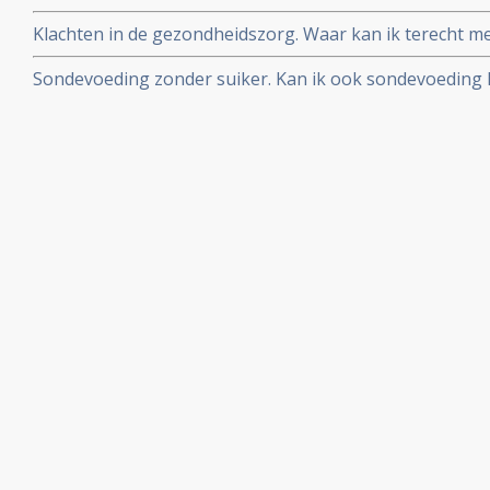
manieren van pijnbestrijding?
Klachten in de gezondheidszorg. Waar kan ik terecht me
slechte behandeling in een ziekenhuis en/of door artse
Sondevoeding zonder suiker. Kan ik ook sondevoeding k
past in mijn dieet?