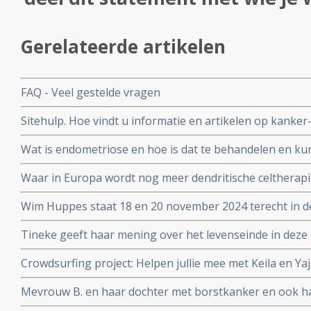
Gerelateerde artikelen
FAQ - Veel gestelde vragen
Sitehulp. Hoe vindt u informatie en artikelen op kanker
Wat is endometriose en hoe is dat te behandelen en ku
Waar in Europa wordt nog meer dendritische celtherapi
adressen
Wim Huppes staat 18 en 20 november 2024 terecht in d
nabestaanden en 1 overlevende hem hebben aangekla
Tineke geeft haar mening over het levenseinde in deze 
Crowdsurfing project: Helpen jullie mee met Keila en Ya
afbouwen van een winkeltje zodat zij in hun eigen le
Mevrouw B. en haar dochter met borstkanker en ook h
waterstofapparaat. Een ervaringsverslag