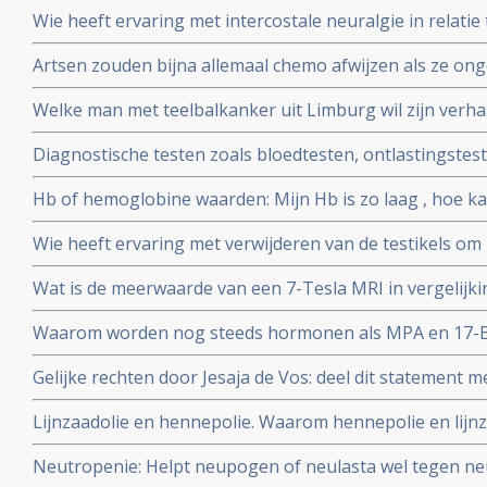
Wie heeft ervaring met intercostale neuralgie in relatie
(bot-metastasen)? Weet iemand of hier koortsaanvallen
Artsen zouden bijna allemaal chemo afwijzen als ze ongen
van de lever?
bewering wel?
Welke man met teelbalkanker uit Limburg wil zijn verhaa
de Limburger?
Diagnostische testen zoals bloedtesten, ontlastingstest
enz, wat zijn dat? Waarvoor dienen ze? En kan ik die als
Hb of hemoglobine waarden: Mijn Hb is zo laag , hoe ka
Wie heeft ervaring met verwijderen van de testikels o
Wat is de meerwaarde van een 7-Tesla MRI in vergelij
Waarom worden nog steeds hormonen als MPA en 17-B-O
bekend is dat dit kanker veroorzaakt?
Gelijke rechten door Jesaja de Vos: deel dit statement me
Lijnzaadolie en hennepolie. Waarom hennepolie en lijnz
Neutropenie: Helpt neupogen of neulasta wel tegen neu