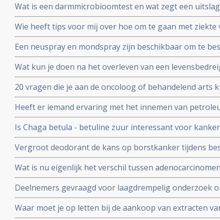
Wat is een darmmicrobioomtest en wat zegt een uitslag
en gezondheid in het algemeen?
Wie heeft tips voor mij over hoe om te gaan met ziek
wil zware chemo geven. Is er een alternatief?
Een neuspray en mondspray zijn beschikbaar om te be
coronavirus - Covid-19. Te bestellen voor slechts 26 e
Wat kun je doen na het overleven van een levensbedrei
persoon.
20 vragen die je aan de oncoloog of behandelend arts k
een recidief van kanker. Samengesteld door Kees Braa
Heeft er iemand ervaring met het innemen van petrol
Is Chaga betula - betuline zuur interessant voor kanke
Vergroot deodorant de kans op borstkanker tijdens be
studies bewijzen van niet. Deodorant is veilig te gebrui
Wat is nu eigenlijk het verschil tussen adenocarcinomen
Valstar.
basaalcelcarcinomen, sarcomen en blastomen?
Deelnemers gevraagd voor laagdrempelig onderzoek o
door KEFIR plus BIEST (Bovine - Colostrum) te maken e
Waar moet je op letten bij de aankoop van extracten v
Hier wat richtlijnen