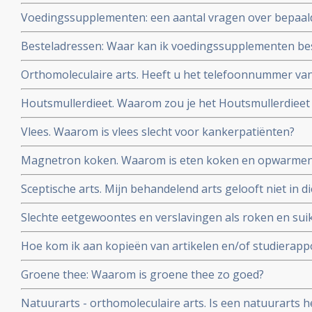
Voedingssupplementen: een aantal vragen over bepaal
elkaar gezet
Besteladressen: Waar kan ik voedingssupplementen bes
betrouwbare adressen, waar u ook korting kunt krijgen
Orthomoleculaire arts. Heeft u het telefoonnummer v
kanker-actueel
orthomoleculaire arts?
Houtsmullerdieet. Waarom zou je het Houtsmullerdieet
van kanker?
Vlees. Waarom is vlees slecht voor kankerpatiënten?
Magnetron koken. Waarom is eten koken en opwarmen 
Sceptische arts. Mijn behandelend arts gelooft niet in d
overtuig ik hem?
Slechte eetgewoontes en verslavingen als roken en suik
zo moeilijk en hou zo van zoet!
Hoe kom ik aan kopieën van artikelen en/of studierapp
worden vermeld?
Groene thee: Waarom is groene thee zo goed?
Natuurarts - orthomoleculaire arts. Is een natuurarts h