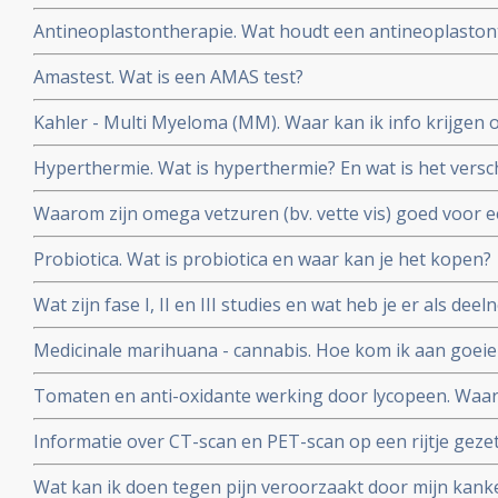
orthomoleculaire arts?
Antineoplastontherapie. Wat houdt een antineoplastonth
gebruikt?
Amastest. Wat is een AMAS test?
Kahler - Multi Myeloma (MM). Waar kan ik info krijgen 
Myeloma?
Hyperthermie. Wat is hyperthermie? En wat is het versch
vormen van hyperthermie?
Waarom zijn omega vetzuren (bv. vette vis) goed voor 
kankerpatiënten?
Probiotica. Wat is probiotica en waar kan je het kopen?
Wat zijn fase I, II en III studies en wat heb je er als d
Medicinale marihuana - cannabis. Hoe kom ik aan goeie
het antwoord.
Tomaten en anti-oxidante werking door lycopeen. Waa
beter dan ongekookt?
Informatie over CT-scan en PET-scan op een rijtje gezet
nadelen van contrastvloeistof
Wat kan ik doen tegen pijn veroorzaakt door mijn kanker