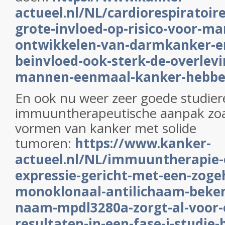
actueel.nl/NL/cardiorespiratoire
grote-invloed-op-risico-voor-m
ontwikkelen-van-darmkanker-e
beinvloed-ook-sterk-de-overlevin
mannen-eenmaal-kanker-hebbe
En ook nu weer zeer goede studier
immuuntherapeutische aanpak zoals
vormen van kanker met solide
tumoren:
https://www.kanker-
actueel.nl/NL/immuuntherapie-o
expressie-gericht-met-een-zog
monoklonaal-antilichaam-beken
naam-mpdl3280a-zorgt-al-voor-
resultaten-in-een-fase-i-studie-