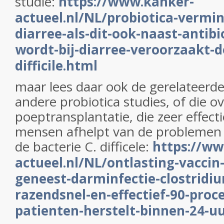
studie:
https://www.kanker-
actueel.nl/NL/probiotica-vermin
diarree-als-dit-ook-naast-antib
wordt-bij-diarree-veroorzaakt-d
difficile.html
maar lees daar ook de gerelateerde
andere probiotica studies, of die o
poeptransplantatie, die zeer effectie
mensen afhelpt van de problemen 
de bacterie C. difficele:
https://ww
actueel.nl/NL/ontlasting-vaccin
geneest-darminfectie-clostridium
razendsnel-en-effectief-90-proc
patienten-herstelt-binnen-24-u