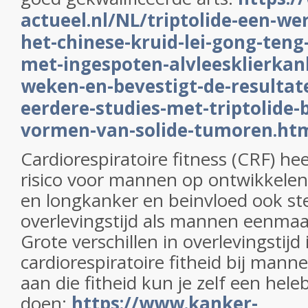
actueel.nl/NL/triptolide-een-we
het-chinese-kruid-lei-gong-ten
met-ingespoten-alvleesklierkan
weken-en-bevestigt-de-resultate
eerdere-studies-met-triptolide-b
vormen-van-solide-tumoren.ht
Cardiorespiratoire fitness (CRF) he
risico voor mannen op ontwikkele
en longkanker en beinvloed ook st
overlevingstijd als mannen eenma
Grote verschillen in overlevingstijd 
cardiorespiratoire fitheid bij man
aan die fitheid kun je zelf een hele
doen:
https://www.kanker-