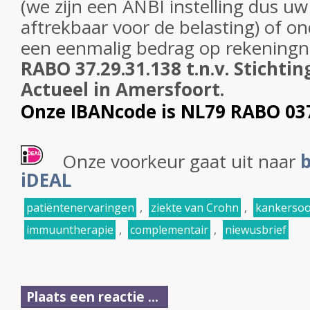
(we zijn een ANBI instelling dus uw
aftrekbaar voor de belasting) of o
een eenmalig bedrag op
rekening
RABO 37.29.31.138 t.n.v. Stichti
Actueel in Amersfoort.
Onze IBANcode is NL79 RABO 03
Onze voorkeur gaat uit naar
b
iDEAL
patiëntenervaringen
,
ziekte van Crohn
,
kankersoo
immuuntherapie
,
complementair
,
niewusbrief
Plaats een reactie ...