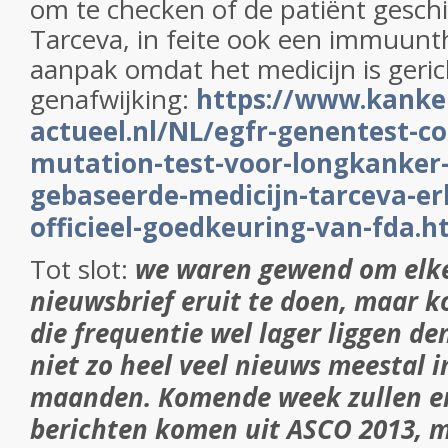
om te checken of de patiënt geschi
Tarceva, in feite ook een immuunt
aanpak omdat het medicijn is geri
genafwijking:
https://www.kanke
actueel.nl/NL/egfr-genentest-co
mutation-test-voor-longkanker
gebaseerde-medicijn-tarceva-erl
officieel-goedkeuring-van-fda.h
Tot slot:
we waren gewend om elk
nieuwsbrief eruit te doen, maar 
die frequentie wel lager liggen den
niet zo heel veel nieuws meestal 
maanden. Komende week zullen e
berichten komen uit ASCO 2013, m