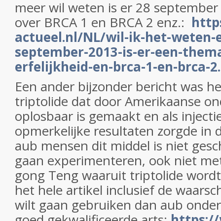
meer wil weten is er 28 septembe
over BRCA 1 en BRCA 2 enz.:
http
actueel.nl/NL/wil-ik-het-weten-
september-2013-is-er-een-them
erfelijkheid-en-brca-1-en-brca-2
Een ander bijzonder bericht was he
triptolide dat door Amerikaanse on
oplosbaar is gemaakt en als injecti
opmerkelijke resultaten zorgde in 
aub mensen dit middel is niet gesc
gaan experimenteren, ook niet met 
gong Teng waaruit triptolide wordt
het hele artikel inclusief de waarsc
wilt gaan gebruiken dan aub onder
goed gekwalificeerde arts:
https:/