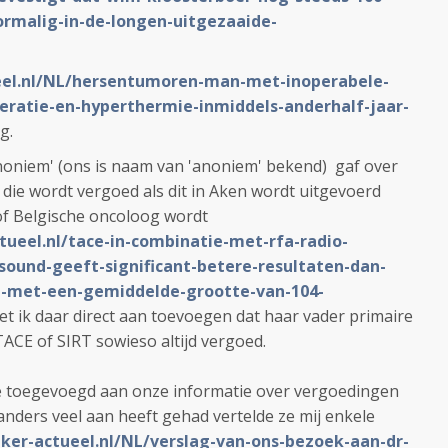
oormalig-in-de-longen-uitgezaaide-
eel.nl/NL/hersentumoren-man-met-inoperabele-
ratie-en-hyperthermie-inmiddels-anderhalf-jaar-
g.
 'anoniem' (ons is naam van 'anoniem' bekend) gaf over
die wordt vergoed als dit in Aken wordt uitgevoerd
of Belgische oncoloog wordt
tueel.nl/tace-in-combinatie-met-rfa-radio-
sound-geeft-significant-betere-resultaten-dan-
en-met-een-gemiddelde-grootte-van-104-
et ik daar direct aan toevoegen dat haar vader primaire
ACE of SIRT sowieso altijd vergoed.
ie toegevoegd aan onze informatie over vergoedingen
anders veel aan heeft gehad vertelde ze mij enkele
nker-actueel.nl/NL/verslag-van-ons-bezoek-aan-dr-