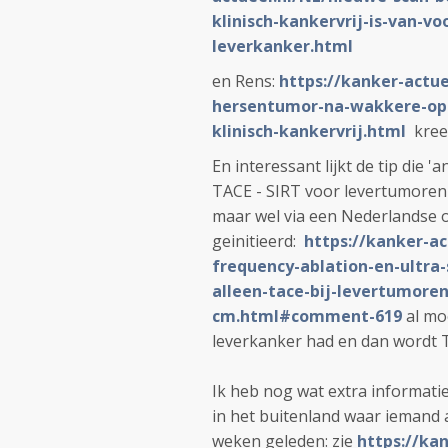
klinisch-kankervrij-is-van-v
leverkanker.html
en Rens:
https://kanker-actu
hersentumor-na-wakkere-ope
klinisch-kankervrij.html
kree
En interessant lijkt de tip die
TACE - SIRT voor levertumoren 
maar wel via een Nederlandse 
geinitieerd:
https://kanker-ac
frequency-ablation-en-ultra-
alleen-tace-bij-levertumor
cm.html#comment-619
al mo
leverkanker had en dan wordt T
Ik heb nog wat extra informat
in het buitenland waar iemand 
weken geleden: zie
https://ka