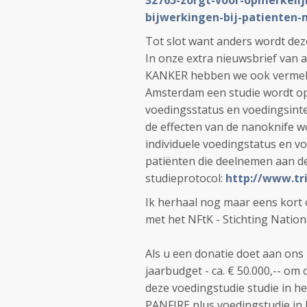
32765-zorgt-voor-opmerkelij
bijwerkingen-bij-patienten-m
Tot slot want anders wordt dez
In onze extra nieuwsbrief van
KANKER hebben we ook vermeld 
Amsterdam een studie wordt op
voedingsstatus en voedingsinte
de effecten van de nanoknife wo
individuele voedingstatus en vo
patiënten die deelnemen aan de
studieprotocol:
http://www.tri
Ik herhaal nog maar eens kort
met het NFtK - Stichting Natio
Als u een donatie doet aan ons
jaarbudget - ca. € 50.000,-- om 
deze voedingstudie studie in he
PANFIRE plus voedingstudie in 