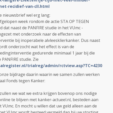
k-langere-ziektevrije-tijd-met-veel-minder-
et-recidief-van-cll.html
e nieuwsbrief wel erg lang:
 afgelopen week rondom de actie STA OP TEGEN
dat naast de PANFIRE studie in het VUmc -
gezet met onderzoek naar de effecten van
rventie bij inoperabele alvleesklierkanker. Dus naast
rdt onderzocht wat het effect is van de
edinginterventie gedurende minimaal 1 jaar bij die
 PANFIRE studie. Zie
alregister.nl/trialreg/admin/rctview.asp?TC=4230
 onze bijdrage daarin waarin we samen zullen werken
naal Fonds tegen Kanker:
 zullen we wat we extra krijgen bovenop ons nodige
online te blijven met kanker-actueel.nl, besteden aan
t VUmc. En mocht u willen dat uw geld alleen aan de
het VUmc wordt besteed vermeld dan bij uw storting