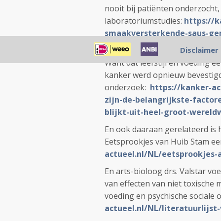
nooit bij patiënten onderzocht, 
laboratoriumstudies:
https://
smaakversterkende-saus-gem
medicinale-kwaliteiten-tot
Disclaimer
Want dat leefstijl en voeding e
kanker werd opnieuw bevestigd 
onderzoek:
https://kanker-ac
zijn-de-belangrijkste-factor
blijkt-uit-heel-groot-werel
En ook daaraan gerelateerd is 
Eetsprookjes van Huib Stam ee
actueel.nl/NL/eetsprookjes-
En arts-bioloog drs. Valstar v
van effecten van niet toxische
voeding en psychische sociale o
actueel.nl/NL/literatuurlijs