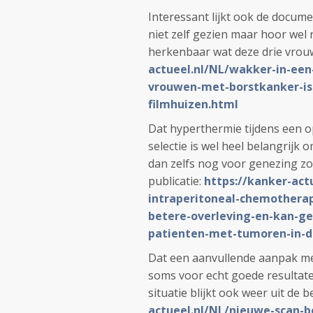
Interessant lijkt ook de docum
niet zelf gezien maar hoor wel 
herkenbaar wat deze drie vro
actueel.nl/NL/wakker-in-ee
vrouwen-met-borstkanker-is-
filmhuizen.html
Dat hyperthermie tijdens een 
selectie is wel heel belangrijk
dan zelfs nog voor genezing zor
publicatie:
https://kanker-act
intraperitoneal-chemothera
betere-overleving-en-kan-ge
patienten-met-tumoren-in-de
Dat een aanvullende aanpak me
soms voor echt goede resultaten
situatie blijkt ook weer uit de 
actueel.nl/NL/nieuwe-scan-b