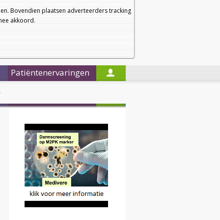
a
a
Startpagina
Nieuwsbrief
a
en. Bovendien plaatsen adverteerders tracking
rmee akkoord.
Alleen in de titels zoeken
Patiëntenervaringen
>