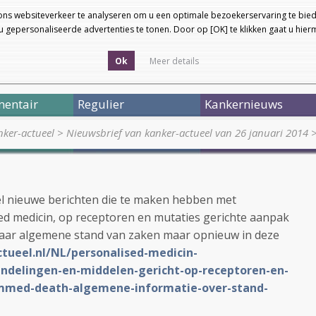
ons websiteverkeer te analyseren om u een optimale bezoekerservaring te bied
 gepersonaliseerde advertenties te tonen. Door op [OK] te klikken gaat u hie
Ok
Meer details
entair
Regulier
Kankernieuws
ker-actueel
>
Nieuwsbrief van kanker-actueel van 26 januari 2014
l nieuwe berichten die te maken hebben met
d medicin, op receptoren en mutaties gerichte aanpak
 naar algemene stand van zaken maar opnieuw in deze
ctueel.nl/NL/personalised-medicin-
delingen-en-middelen-gericht-op-receptoren-en-
mmed-death-algemene-informatie-over-stand-