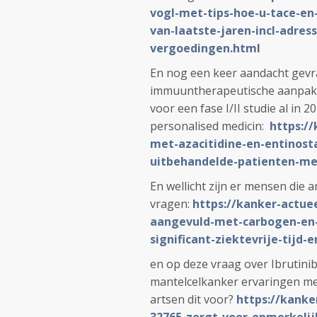
vogl-met-tips-hoe-u-tace-en
van-laatste-jaren-incl-adres
vergoedingen.html
En nog een keer aandacht gev
immuuntherapeutische aanpak e
voor een fase I/II studie al in
personalised medicin:
https:/
met-azacitidine-en-entinosta
uitbehandelde-patienten-met
En wellicht zijn er mensen di
vragen:
https://kanker-actuee
aangevuld-met-carbogen-en-
significant-ziektevrije-tijd
en op deze vraag over Ibrutini
mantelcelkanker ervaringen met
artsen dit voor?
https://kanke