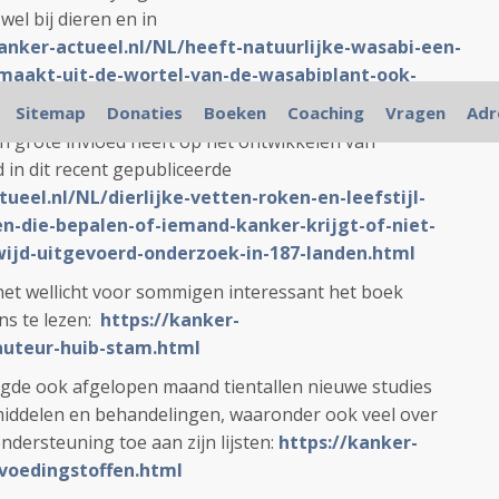
wel bij dieren en in
kanker-actueel.nl/NL/heeft-natuurlijke-wasabi-een-
aakt-uit-de-wortel-van-de-wasabiplant-ook-
-aan-remming-van-kanker-aan-toe.html
Sitemap
Donaties
Boeken
Coaching
Vragen
Adr
en grote invloed heeft op het ontwikkelen van
in dit recent gepubliceerde
tueel.nl/NL/dierlijke-vetten-roken-en-leefstijl-
en-die-bepalen-of-iemand-kanker-krijgt-of-niet-
dwijd-uitgevoerd-onderzoek-in-187-landen.html
het wellicht voor sommigen interessant het boek
ns te lezen:
https://kanker-
auteur-huib-stam.html
oegde ook afgelopen maand tientallen nieuwe studies
 middelen en behandelingen, waaronder ook veel over
ndersteuning toe aan zijn lijsten:
https://kanker-
t-voedingstoffen.html