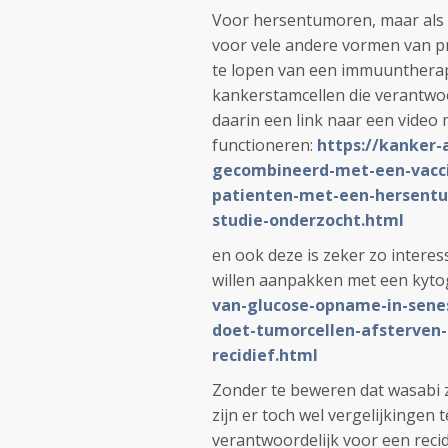
Voor hersentumoren, maar als u
voor vele andere vormen van pr
te lopen van een immuuntherap
kankerstamcellen die verantwoor
daarin een link naar een video 
functioneren:
https://kanker-
gecombineerd-met-een-vaccin
patienten-met-een-hersentum
studie-onderzocht.html
en ook deze is zeker zo intere
willen aanpakken met een kyto
van-glucose-opname-in-sene
doet-tumorcellen-afsterven
recidief.html
Zonder te beweren dat wasabi 
zijn er toch wel vergelijkingen
verantwoordelijk voor een reci