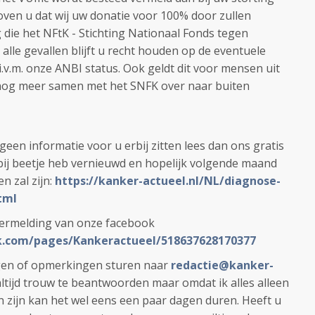
oven u dat wij uw donatie voor 100% door zullen
 die het NFtK - Stichting Nationaal Fonds tegen
alle gevallen blijft u recht houden op de eventuele
i.v.m. onze ANBI status. Ook geldt dit voor mensen uit
r nog meer samen met het SNFK over naar buiten
een informatie voor u erbij zitten lees dan ons gratis
e bij beetje heb vernieuwd en hopelijk volgende maand
en zal zijn:
https://kanker-actueel.nl/NL/diagnose-
tml
vermelding van onze facebook
.com/pages/Kankeractueel/518637628170377
agen of opmerkingen sturen naar
redactie@kanker-
ltijd trouw te beantwoorden maar omdat ik alles alleen
n zijn kan het wel eens een paar dagen duren. Heeft u