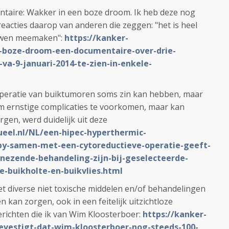
entaire: Wakker in een boze droom. Ik heb deze nog
reacties daarop van anderen die zeggen: "het is heel
uwen meemaken":
https://kanker-
n-boze-droom-een-documentaire-over-drie-
va-9-januari-2014-te-zien-in-enkele-
operatie van buiktumoren soms zin kan hebben, maar
 om ernstige complicaties te voorkomen, maar kan
gen, werd duidelijk uit deze
ueel.nl/NL/een-hipec-hyperthermic-
py-samen-met-een-cytoreductieve-operatie-geeft-
nezende-behandeling-zijn-bij-geselecteerde-
-buikholte-en-buikvlies.html
t diverse niet toxische middelen en/of behandelingen
 kan zorgen, ook in een feitelijk uitzichtloze
berichten die ik van Wim Kloosterboer:
https://kanker-
evestigt-dat-wim-kloosterboer-nog-steeds-100-