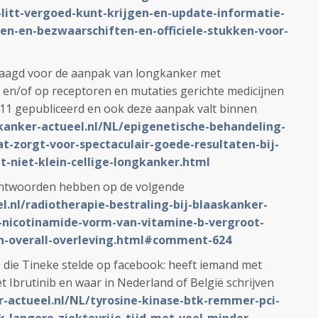
-litt-vergoed-kunt-krijgen-en-update-informatie-
sen-en-bezwaarschiften-en-officiele-stukken-voor-
raagd voor de aanpak van longkanker met
n/of op receptoren en mutaties gerichte medicijnen
 2011 gepubliceerd en ook deze aanpak valt binnen
/kanker-actueel.nl/NL/epigenetische-behandeling-
t-zorgt-voor-spectaculair-goede-resultaten-bij-
-niet-klein-cellige-longkanker.html
e antwoorden hebben op de volgende
l.nl/radiotherapie-bestraling-bij-blaaskanker-
nicotinamide-vorm-van-vitamine-b-vergroot-
-en-overall-overleving.html#comment-624
b die Tineke stelde op facebook: heeft iemand met
 Ibrutinib en waar in Nederland of België schrijven
r-actueel.nl/NL/tyrosine-kinase-btk-remmer-pci-