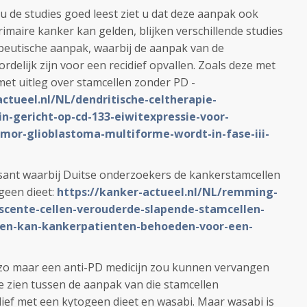
 de studies goed leest ziet u dat deze aanpak ook
imaire kanker kan gelden, blijken verschillende studies
eutische aanpak, waarbij de aanpak van de
delijk zijn voor een recidief opvallen. Zoals deze met
met uitleg over stamcellen zonder PD -
actueel.nl/NL/dendritische-celtherapie-
-gericht-op-cd-133-eiwitexpressie-voor-
or-glioblastoma-multiforme-wordt-in-fase-iii-
ssant waarbij Duitse onderzoekers de kankerstamcellen
geen dieet:
https://kanker-actueel.nl/NL/remming-
scente-cellen-verouderde-slapende-stamcellen-
-en-kan-kankerpatienten-behoeden-voor-een-
zo maar een anti-PD medicijn zou kunnen vervangen
 te zien tussen de aanpak van die stamcellen
dief met een kytogeen dieet en wasabi. Maar wasabi is