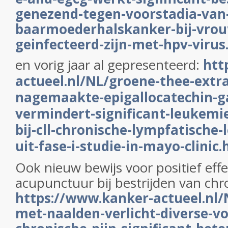
genezend-tegen-voorstadia-van
baarmoederhalskanker-bij-vrou
geinfecteerd-zijn-met-hpv-virus
en vorig jaar al gepresenteerd:
htt
actueel.nl/NL/groene-thee-extr
nagemaakte-epigallocatechin-ga
vermindert-significant-leukemie
bij-cll-chronische-lympfatische-
uit-fase-i-studie-in-mayo-clinic
Ook nieuw bewijs voor positief eff
acupunctuur bij bestrijden van chro
https://www.kanker-actueel.nl
met-naalden-verlicht-diverse-v