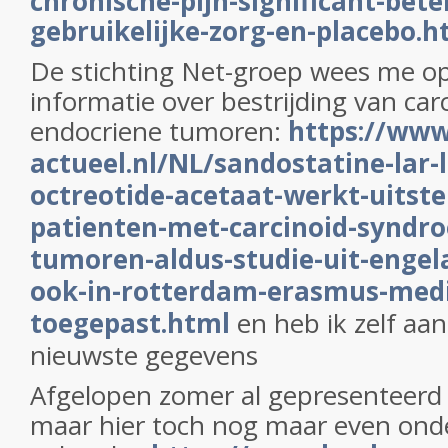
chronische-pijn-significant-bete
gebruikelijke-zorg-en-placebo.h
De stichting Net-groep wees me o
informatie over bestrijding van car
endocriene tumoren:
https://www
actueel.nl/NL/sandostatine-lar
octreotide-acetaat-werkt-uitste
patienten-met-carcinoid-syndro
tumoren-aldus-studie-uit-enge
ook-in-rotterdam-erasmus-med
toegepast.html
en heb ik zelf aa
nieuwste gegevens
Afgelopen zomer al gepresenteer
maar hier toch nog maar even ond