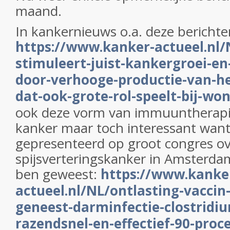
maand.
In kankernieuws o.a. deze berichte
https://www.kanker-actueel.nl
stimuleert-juist-kankergroei-en
door-verhooge-productie-van-he
dat-ook-grote-rol-speelt-bij-wo
ook deze vorm van immuuntherapie,
kanker maar toch interessant wan
gepresenteerd op groot congres o
spijsverteringskanker in Amsterdam
ben geweest:
https://www.kanke
actueel.nl/NL/ontlasting-vaccin
geneest-darminfectie-clostridium
razendsnel-en-effectief-90-proc