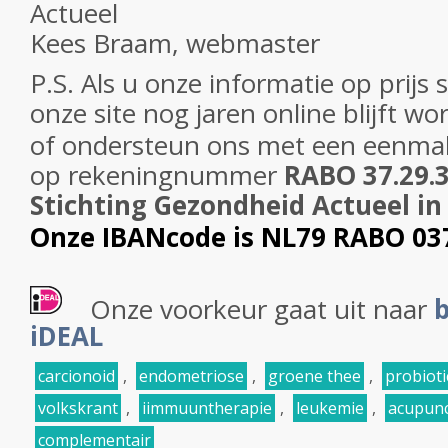
Actueel
Kees Braam, webmaster
P.S. Als u onze informatie op prijs s
onze site nog jaren online blijft w
of ondersteun ons met een eenmal
op
rekeningnummer
RABO 37.29.31
Stichting Gezondheid Actueel in
Onze IBANcode is NL79 RABO 03
Onze voorkeur gaat uit naar
b
iDEAL
carcionoid
,
endometriose
,
groene thee
,
probioti
volkskrant
,
iimmuuntherapie
,
leukemie
,
acupun
complementair