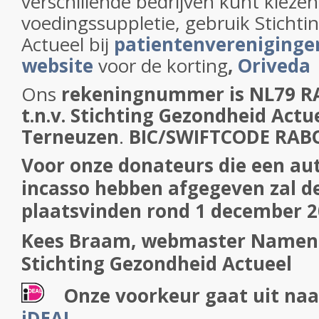
verschillende bedrijven kunt kiezen
voedingssuppletie, gebruik Sticht
Actueel bij
patientenverenigingen
website
voor de korting
,
Oriveda
Ons
rekeningnummer is NL79 R
t.n.v. Stichting Gezondheid Actue
Terneuzen
.
BIC/SWIFTCODE RA
Voor onze donateurs die een a
incasso hebben afgegeven zal d
plaatsvinden rond 1 december 
Kees Braam, webmaster
Namens
Stichting Gezondheid Actueel
Onze voorkeur gaat uit naa
iDEAL