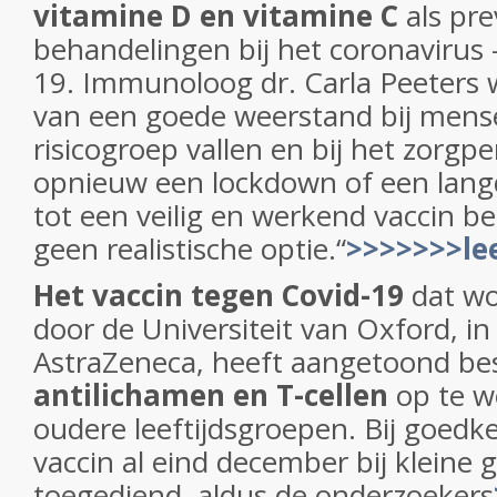
vitamine D en vitamine C
als pre
behandelingen bij het coronavirus 
19. Immunoloog dr. Carla Peeters w
van een goede weerstand bij mens
risicogroep vallen en bij het zorgp
opnieuw een lockdown of een lang
tot een veilig en werkend vaccin b
geen realistische optie.“
>>>>>>>le
Het vaccin tegen Covid-19
dat wo
door de Universiteit van Oxford, 
AstraZeneca, heeft aangetoond b
antilichamen en T-cellen
op te w
oudere leeftijdsgroepen. Bij goedke
vaccin al eind december bij kleine
toegediend, aldus de onderzoekers