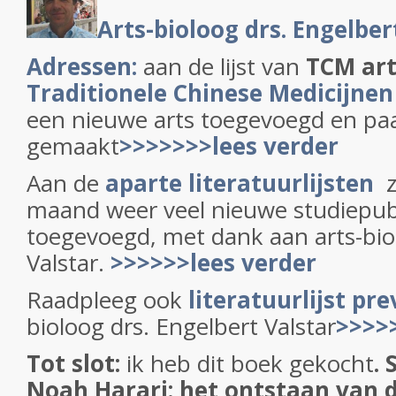
Arts-bioloog drs. Engelber
Adressen:
aan de lijst van
TCM ar
Traditionele Chinese Medicijnen
een nieuwe arts toegevoegd en paa
gemaakt
>>>>>>>lees verder
Aan de
aparte literatuurlijsten
z
maand weer veel nieuwe studiepubl
toegevoegd, met dank aan arts-bio
Valstar.
>>>>>>lees verder
Raadpleeg ook
literatuurlijst pr
bioloog drs. Engelbert Valstar
>>>>
Tot slot:
ik heb dit boek gekocht
.
Noah Harari: het ontstaan van 