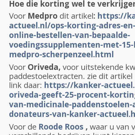
H
oe die korting wel te verkrijge
Voor
Medpro
dit artikel
:
https://k
actueel.nl/ops-korting-adres-en
online-bestellen-van-bepaalde-
voedingssupplementen-met-15-k
medpro-scherpenzeel.html
Voor
Oriveda,
voor uitstekende kwa
paddestoelextracten.
zie dit artike
link daar:
https://kanker-actueel.
oriveda-geeft-25-procent-kortin
van-medicinale-paddenstoelen-
donateurs-van-kanker-actueel.
Voor de
Roode Roos
,
waar u van v