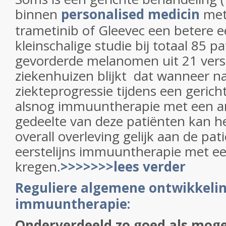
binnen
personalised medicin
met 
trametinib of Gleevec een betere ee
kleinschalige studie bij totaal 85 p
gevorderde melanomen uit 21 vers
ziekenhuizen blijkt dat wanneer na
ziekteprogressie tijdens een geric
alsnog immuuntherapie met een an
gedeelte van deze patiënten kan he
overall overleving gelijk aan de pati
eerstelijns immuuntherapie met ee
kregen.
>>>>>>>lees verder
Reguliere algemene ontwikkeli
immuuntherapie:
Onderverdeeld zo goed als moge