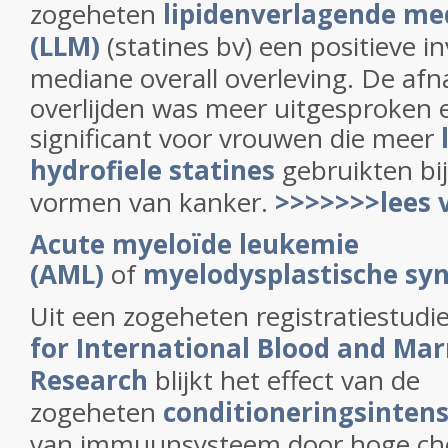
zogeheten
lipidenverlagende me
(LLM)
(statines bv) een positieve i
mediane overall overleving. De afn
overlijden was meer uitgesproken e
significant voor vrouwen die meer
hydrofiele statines
gebruikten bij 
vormen van kanker.
>>>>>>>lees 
Acute myeloïde leukemie
(AML)
of
myelodysplastische sy
Uit een zogeheten registratiestudi
for International Blood and Ma
Research
blijkt het effect van de
zogeheten
conditioneringsintens
van immuunsysteem door hoge ch