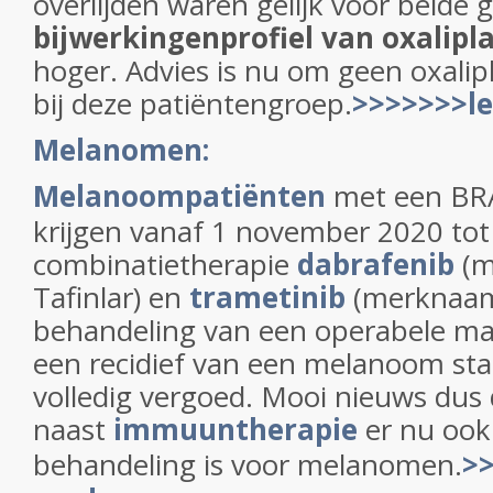
overlijden waren gelijk voor beide 
bijwerkingenprofiel van oxalipla
hoger. Advies is nu om geen oxalip
bij deze patiëntengroep.
>>>>>>>le
Melanomen:
Melanoompatiënten
met een BR
krijgen vanaf 1 november 2020 tot
combinatietherapie
dabrafenib
(
Tafinlar) en
trametinib
(merknaam:
behandeling van een operabele maa
een recidief van een melanoom stad
volledig vergoed. Mooi nieuws dus 
naast
immuuntherapie
er nu ook
behandeling is voor melanomen.
>