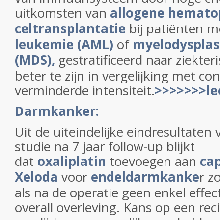
uitkomsten van
allogene hemato
celtransplantatie
bij patiënten 
leukemie (AML)
of
myelodysplas
(MDS),
gestratificeerd naar ziekteri
beter te zijn in vergelijking met co
verminderde intensiteit.
>>>>>>>le
Darmkanker:
Uit de uiteindelijke eindresultaten 
studie na 7 jaar follow-up blijkt
dat
oxaliplatin
toevoegen aan
cap
Xeloda
voor
endeldarmkanke
r z
als na de operatie geen enkel effec
overall overleving. Kans op een rec