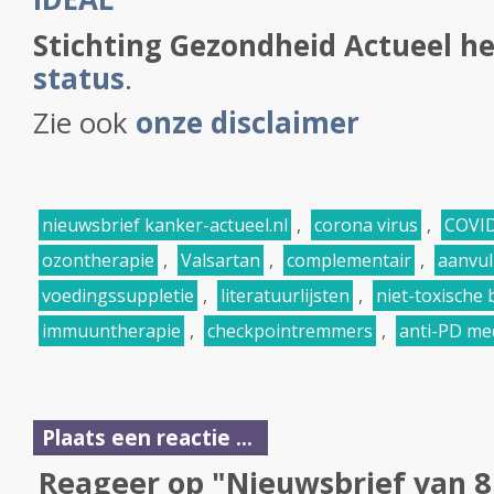
Stichting Gezondheid Actueel h
status
.
Zie ook
onze disclaimer
nieuwsbrief kanker-actueel.nl
,
corona virus
,
COVI
ozontherapie
,
Valsartan
,
complementair
,
aanvul
voedingssuppletie
,
literatuurlijsten
,
niet-toxische
immuuntherapie
,
checkpointremmers
,
anti-PD me
Plaats een reactie ...
Reageer op "Nieuwsbrief van 