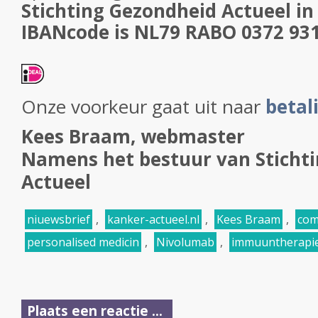
Stichting Gezondheid Actueel i
IBANcode is NL79 RABO 0372 93
Onze voorkeur gaat uit naar
betal
Kees Braam, webmaster
Namens het bestuur van Sticht
Actueel
niuewsbrief
,
kanker-actueel.nl
,
Kees Braam
,
com
personalised medicin
,
Nivolumab
,
immuuntherapi
Plaats een reactie ...