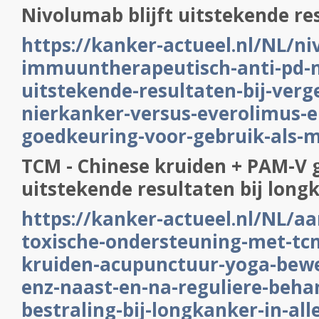
Nivolumab blijft uitstekende re
https://kanker-actueel.nl/NL/n
immuuntherapeutisch-anti-pd-m
uitstekende-resultaten-bij-verg
nierkanker-versus-everolimus-en
goedkeuring-voor-gebruik-als-m
TCM - Chinese kruiden + PAM-V 
uitstekende resultaten bij long
https://kanker-actueel.nl/NL/aa
toxische-ondersteuning-met-tc
kruiden-acupunctuur-yoga-bewe
enz-naast-en-na-reguliere-beh
bestraling-bij-longkanker-in-all