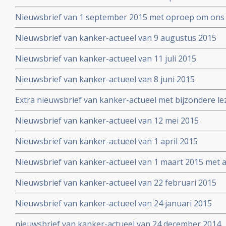
Nieuwsbrief van 1 september 2015 met oproep om ons 
Nieuwsbrief van kanker-actueel van 9 augustus 2015
Nieuwsbrief van kanker-actueel van 11 juli 2015
Nieuwsbrief van kanker-actueel van 8 juni 2015
Extra nieuwsbrief van kanker-actueel met bijzondere le
Truth about cancer: Step outside the box op 25 mei 20
Nieuwsbrief van kanker-actueel van 12 mei 2015
symposium
Nieuwsbrief van kanker-actueel van 1 april 2015
Nieuwsbrief van kanker-actueel van 1 maart 2015 met ap
wetenschappelijk bewezen niet-toxische middelen en b
Nieuwsbrief van kanker-actueel van 22 februari 2015
Nieuwsbrief van kanker-actueel van 24 januari 2015
nieuwsbrief van kanker-actueel van 24 december 2014