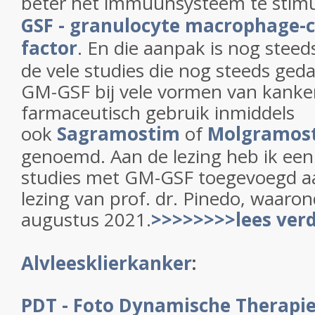
beter het immuunsysteem te stim
GSF -
granulocyte macrophage-c
factor
. En die aanpak is nog steeds
de vele studies die nog steeds ge
GM-GSF bij vele vormen van kanker
farmaceutisch gebruik inmiddels
ook
Sagramostim
of
Molgramos
genoemd. Aan de lezing heb ik een 
studies met GM-GSF toegevoegd aa
lezing van prof. dr. Pinedo, waaron
augustus 2021.
>>>>>>>>lees ver
Alvleesklierkanker
:
PDT - Foto Dynamische Therapi