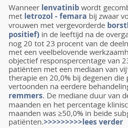
Wanneer
lenvatinib
wordt gecom
met
letrozol - femara
bij zwaar v
vrouwen met vergevorderde
borst
positief)
in de leeftijd na de over
nog 20 tot 23 procent van de de
met een veelbelovende werkzaamhe
objectief responspercentage van 23
patiënten met een mediaan van vijf
therapie en 20,0% bij degenen die 
vertoonden na eerdere behandeli
remmers
. De mediane duur van d
maanden en het percentage klinis
maanden was ≥50,0% in beide sub
patiënten.
>>>>>>>>>lees verder