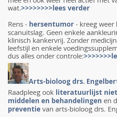
mee en ook weer heel actief met va
wat.
>>>>>>>>lees verder
Rens -
hersentumor
- kreeg weer 
scanuitslag. Geen enkele aankleuri
klinisch kankervrij. Zonder medicij
leefstijl en enkele voedingssuppl
dus alles onder controle:
>>>>>>>le
Arts-bioloog drs. Engelber
Raadpleeg ook
literatuurlijst nie
middelen en behandelingen
en 
preventie
van arts-bioloog drs. En