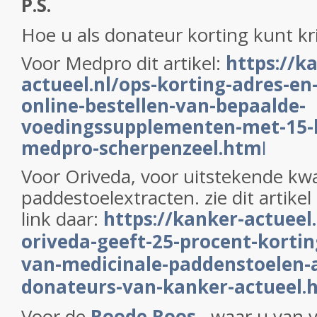
P.S.
Hoe u als donateur korting kunt kri
Voor Medpro dit artikel:
https://k
actueel.nl/ops-korting-adres-en
online-bestellen-van-bepaalde-
voedingssupplementen-met-15-k
medpro-scherpenzeel.htm
l
Voor Oriveda, voor uitstekende kwa
paddestoelextracten. zie dit artikel
link daar:
https://kanker-actueel.
oriveda-geeft-25-procent-kortin
van-medicinale-paddenstoelen-
donateurs-van-kanker-actueel.
Voor de
Roode Roos
,
waar u van v