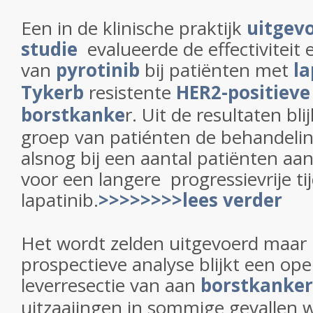
Een in de klinische praktijk
uitgev
studie
evalueerde de effectiviteit 
van
pyrotinib
bij patiënten met
la
Tykerb
resistente
HER2-positieve
borstkanke
r. Uit de resultaten bli
groep van patiénten de behandelin
alsnog bij een aantal patiënten aa
voor een langere progressievrije ti
lapatinib.
>>>>>>>>lees verder
Het wordt zelden uitgevoerd maar 
prospectieve analyse blijkt een oper
leverresectie van aan
borstkanker
uitzaaiingen in sommige gevallen w