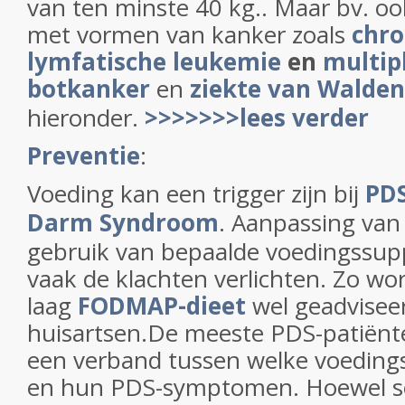
van ten minste 40 kg.. Maar bv. o
met vormen van kanker zoals
chro
lymfatische leukemie
en
multip
botkanker
en
ziekte van Walde
hieronder.
>>>>>>>lees verder
Preventie
:
Voeding kan een trigger zijn bij
PDS
Darm Syndroom
. Aanpassing van
gebruik van bepaalde voedingssu
vaak de klachten verlichten. Zo wo
laag
FODMAP-dieet
wel geadvisee
huisartsen.De meeste PDS-patiënte
een verband tussen welke voedings
en hun PDS-symptomen. Hoewel 