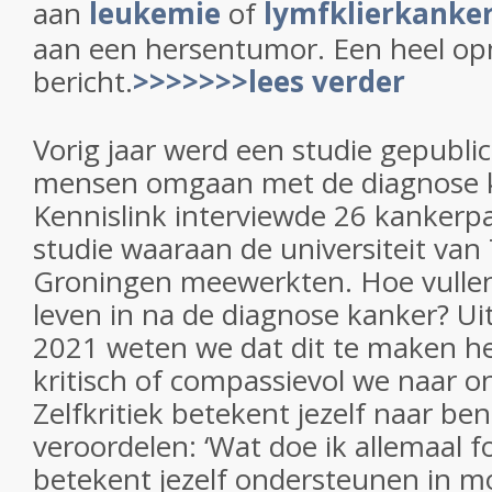
aan
leukemie
of
lymfklierkanke
aan een hersentumor. Een heel op
bericht.
>>>>>>>lees verder
Vorig jaar werd een studie gepubli
mensen omgaan met de diagnose 
Kennislink interviewde 26 kankerpa
studie waaraan de universiteit va
Groningen meewerkten. Hoe vull
leven in na de diagnose kanker? Ui
2021 weten we dat dit te maken h
kritisch of compassievol we naar ons
Zelfkritiek betekent jezelf naar b
veroordelen: ‘Wat doe ik allemaal f
betekent jezelf ondersteunen in mo