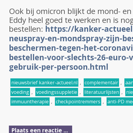
Ook bij omicron blijkt de mond- e
Eddy heel goed te werken en is nog
bestellen:
https://kanker-actueel
neuspray-en-mondspray-zijn-be
beschermen-tegen-het-coronavir
bestellen-voor-slechts-26-euro
gebruik-per-persoon.html
nieuwsbrief kanker-actueel.nl
,
complementair
,
aan
voeding
,
voedingssuppletie
,
literatuurlijsten
,
ni
immuuntherapie
,
checkpointremmers
,
anti-PD me
Plaats een reactie ...