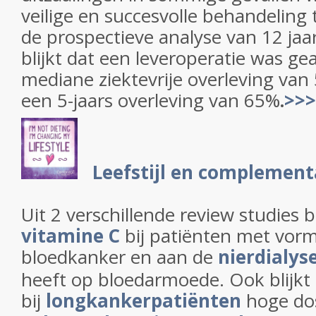
veilige en succesvolle behandeling 
de prospectieve analyse van 12 jaa
blijkt dat een leveroperatie was g
mediane ziektevrije overleving va
een 5-jaars overleving van 65%
.
>>>
Leefstijl en complemen
Uit 2 verschillende review studies b
vitamine C
bij patiënten met vor
bloedkanker en aan de
nierdialys
heeft op bloedarmoede. Ook blijkt
bij
longkankerpatiënten
hoge dos