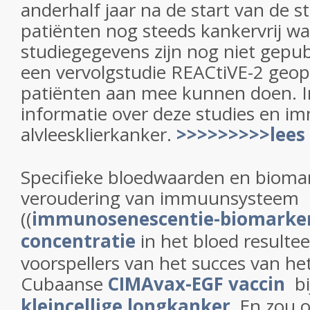
anderhalf jaar na de start van de s
patiënten nog steeds kankervrij wa
studiegegevens zijn nog niet gepubl
een vervolgstudie REACtiVE-2 geo
patiënten aan mee kunnen doen. In
informatie over deze studies en i
alvleesklierkanker.
>>>>>>>>>lees
Specifieke bloedwaarden en biomar
veroudering van immuunsysteem
((
immunosenescentie-biomarke
concentratie
in het bloed resulte
voorspellers van het succes van he
Cubaanse
CIMAvax-EGF vaccin
bi
kleincellige longkanker.
En zou o