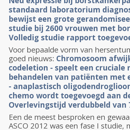
Neu expressie bij borstkankerp
standaard laboratorium diagno
bewijst een grote gerandomisee
studie bij 2600 vrouwen met bo
Volledig studie rapport toegevo
Voor bepaalde vorm van hersentum
goed nieuws:
Chromosoom afwijk
codeletion - speelt een cruciale r
behandelen van patiënten met
- anaplastisch oligodendroglio
chemo wordt toegevoegd aan de 
Overlevingstijd verdubbeld van 7
Een de meest besproken en gewaar
ASCO 2012 was een fase I studie, 