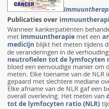
Immuuntherap
Publicaties over
immuuntherapie
Wanneer kankerpatiënten behand
met
immuuntherapie
met een
an
medicijn
blijkt het meten tijdens 
de veranderingen in de verhoudin
neutrofielen tot de lymfocyten 
bloed een eenvoudige manier om de 
meten. Elke toename van de NLR i
gepaard met slechtere mediane over
Elke afname van de NLR gaf een b
overall overleving. Het meten van
tot de lymfocyten ratio (NLR)
tij