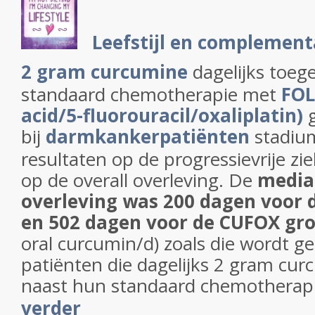
Leefstijl en complemen
2 gram curcumine
dagelijks toeg
standaard chemotherapie met
FOL
acid/5-fluorouracil/oxaliplatin)
bij
darmkankerpatiënten
stadium
resultaten op de progressievrije z
op de overall overleving. De
media
overleving was 200 dagen voor 
en 502 dagen voor de CUFOX gr
oral curcumin/d) zoals die wordt 
patiënten die dagelijks 2 gram cu
naast hun standaard chemotherap
verder