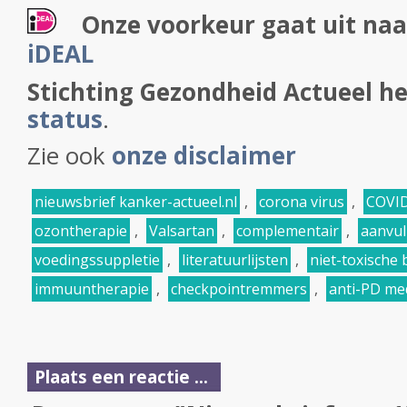
Onze voorkeur gaat uit naa
iDEAL
Stichting Gezondheid Actueel h
status
.
Zie ook
onze disclaimer
nieuwsbrief kanker-actueel.nl
,
corona virus
,
COVI
ozontherapie
,
Valsartan
,
complementair
,
aanvul
voedingssuppletie
,
literatuurlijsten
,
niet-toxische
immuuntherapie
,
checkpointremmers
,
anti-PD me
Plaats een reactie ...