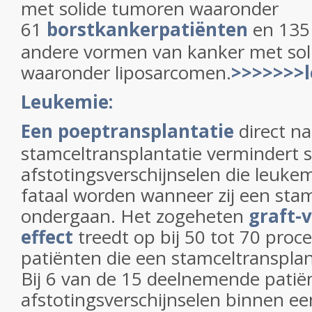
met solide tumoren waaronder
61
borstkankerpatiënten
en 135
andere vormen van kanker met sol
waaronder liposarcomen.
>>>>>>>l
Leukemie:
Een poeptransplantatie
direct n
stamceltransplantatie vermindert s
afstotingsverschijnselen die leuke
fataal worden wanneer zij een stam
ondergaan. Het zogeheten
graft-
effect
treedt op bij 50 tot 70 proc
patiënten die een stamceltranspla
Bij 6 van de 15 deelnemende pati
afstotingsverschijnselen binnen ee