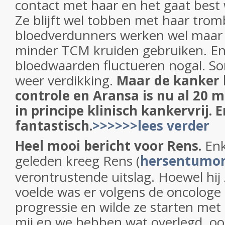
contact met haar en het gaat best
Ze blijft wel tobben met haar tr
bloedverdunners werken wel maar
minder TCM kruiden gebruiken. En
bloedwaarden fluctueren nogal. S
weer verdikking.
Maar de kanker l
controle en Aransa is nu al 20 
in principe klinisch kankervrij. E
fantastisch.
>>>>>>lees verder
Heel mooi bericht voor Rens.
Enk
geleden kreeg Rens (
hersentumo
verontrustende uitslag. Hoewel hij
voelde was er volgens de oncologe
progressie en wilde ze starten me
mij en we hebben wat overlegd, o