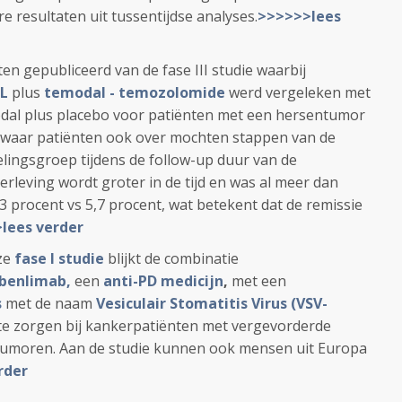
e resultaten uit tussentijdse analyses.
>>>>>>lees
aten gepubliceerd van de fase III studie waarbij
L
plus
temodal - temozolomide
werd vergeleken met
dal plus placebo voor patiënten met een hersentumor
n waar patiënten ook over mochten stappen van de
lingsgroep tijdens de follow-up duur van de
overleving wordt groter in de tijd en was al meer dan
3 procent vs 5,7 procent, wat betekent dat de remissie
lees verder
ze
fase I studie
blijkt de combinatie
benlimab,
een
anti-PD medicijn
,
met een
s
met de naam
Vesiculair Stomatitis Virus (VSV-
 te zorgen bij kankerpatiënten met vergevorderde
 tumoren. Aan de studie kunnen ook mensen uit Europa
rder