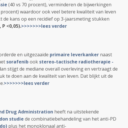
sie
(40 vs 70 procent), verminderen de bijwerkingen
 procent) waardoor ook veel betere kwaliteit van leven
kt de kans op een recidief op 3-jaarsmeting stukken
 P <0,05).
>>>>>>>lees verder
orderde en uitgezaaide
primaire leverkanker
naast
met
sorafenib
ook
stereo-tactische radiotherapie -
n stijgt de mediane overall overleving en vertraagt de
 te doen aan de kwaliteit van leven. Dat blijkt uit de
e.
>>>>>>>lees verder
nd Drug Administration
heeft na uitstekende
don studie
de combinatiebehandeling van het anti-PD
do)
plus het monoklonaal anti-