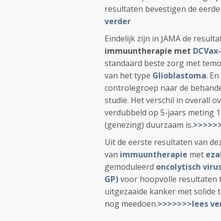
resultaten bevestigen de eerder
verder
Eindelijk zijn in JAMA de result
immuuntherapie met
DCVax-
standaard beste zorg met temo
van het type
Glioblastoma
. E
controlegroep naar de behande
studie. Het verschil in overall 
verdubbeld op 5-jaars meting 1
(genezing) duurzaam is.
>>>>>>
Uit de eerste resultaten van de
van
immuuntherapie
met
eza
gemoduleerd
oncolytisch viru
GP)
voor hoopvolle resultaten
uitgezaaide kanker met solide
nog meedoen.
>>>>>>>lees ve