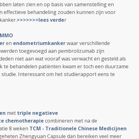
ebben laten zien en op basis van samenstelling en
en effectieve behandeling zouden kunnen zijn voor
kanker.
>>>>>>>lees verde
r
IMMO
er
en
endometriumkanker
waar verschillende
werden toegevoegd aan pembrolizumab zijn
ldeden niet aan wat vooraf was verwacht en gesteld als
ijk te behandelen patiënten kwam er toch een duurzame
e studie. Interessant om het studierapport eens te
en
met
triple negatieve
te chemotherapie
combineren met na de
atie 8 weken
TCM - Traditionele Chinese Medicijnen
ogeheten Zhengyuan Capsule dan bereiken veel meer