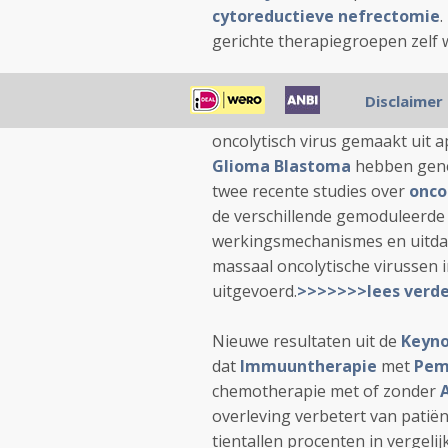
cytoreductieve nefrectomie
.
gerichte therapiegroepen zelf w
Naar aanleiding van de uitzen
Disclaimer
waar
Clemens Dirven
en
Casp
oncolytisch virus gemaakt uit
Glioma Blastoma
hebben genez
twee recente studies over
onco
de verschillende gemoduleerde
werkingsmechanismes en uitd
massaal oncolytische virussen 
uitgevoerd.
>>>>>>>lees verd
Nieuwe resultaten uit de
Keyno
dat
Immuuntherapie
met
Pem
chemotherapie met of zonder
overleving verbetert van pati
tientallen procenten in vergel