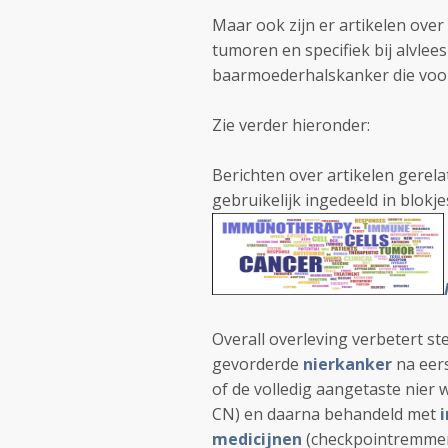
Maar ook zijn er artikelen over
tumoren en specifiek bij alvle
baarmoederhalskanker die voor
Zie verder hieronder:
Berichten over artikelen gerela
gebruikelijk ingedeeld in blok
Overall overleving verbetert st
gevorderde
nierkanker
na eers
of de volledig aangetaste nier 
CN) en daarna behandeld met
medicijnen
(checkpointremmers