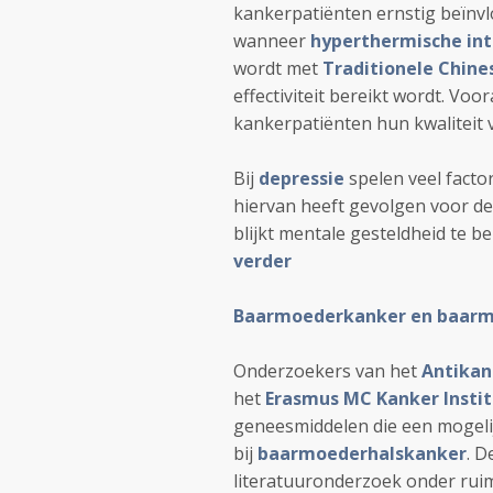
kankerpatiënten ernstig beïnvlo
wanneer
hyperthermische int
wordt met
Traditionele Chin
effectiviteit bereikt wordt. Voora
kankerpatiënten hun kwaliteit v
Bij
depressie
spelen veel facto
hiervan heeft gevolgen voor d
blijkt mentale gesteldheid te bei
verder
Baarmoederkanker en baarm
Onderzoekers van het
Antikan
het
Erasmus MC Kanker Insti
geneesmiddelen die een mogeli
bij
baarmoederhalskanker
. D
literatuuronderzoek onder ruim