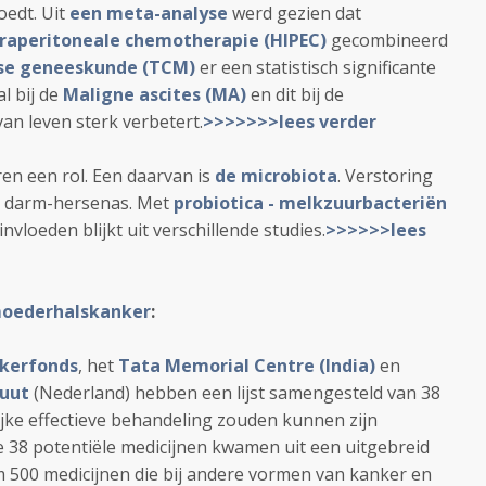
edt. Uit
een meta-analyse
werd gezien dat
raperitoneale chemotherapie (HIPEC)
gecombineerd
ese geneeskunde (TCM)
er een statistisch significante
l bij de
Maligne ascites (MA)
en dit bij de
an leven sterk verbetert.
>>>>>>>lees verder
ren een rol. Een daarvan is
de microbiota
. Verstoring
e darm-hersenas. Met
probiotica - melkzuurbacteriën
nvloeden blijkt uit verschillende studies.
>>>>>>lees
oederhalskanker
:
kerfonds
, het
Tata Memorial Centre (India)
en
tuut
(Nederland) hebben een lijst samengesteld van 38
jke effectieve behandeling zouden kunnen zijn
e 38 potentiële medicijnen kwamen uit een uitgebreid
 500 medicijnen die bij andere vormen van kanker en