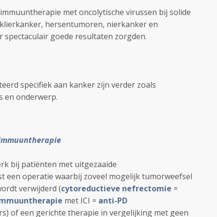
 immuuntherapie met oncolytische virussen bij solide
esklierkanker, hersentumoren, nierkanker en
 spectaculair goede resultaten zorgden.
teerd specifiek aan kanker zijn verder zoals
jes en onderwerp.
Immuuntherapie
erk bij patiënten met uitgezaaide
t een operatie waarbij zoveel mogelijk tumorweefsel
wordt verwijderd (
cytoreductieve nefrectomie
=
immuuntherapie
met ICI =
anti-PD
) of een gerichte therapie in vergelijking met geen