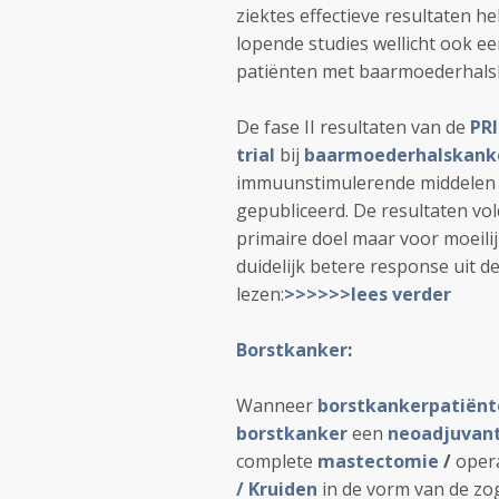
ziektes effectieve resultaten h
lopende studies wellicht ook e
patiënten met baarmoederhals
De fase II resultaten van de
PR
trial
bij
baarmoederhalskank
immuunstimulerende middelen 
gepubliceerd. De resultaten vo
primaire doel maar voor moeil
duidelijk betere response uit d
lezen:
>>>>>>lees verder
Borstkanker
:
Wanneer
borstkankerpatiënt
borstkanker
een
neoadjuvan
complete
mastectomie
/
oper
/ Kruiden
in de vorm van de z