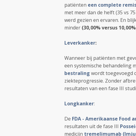
patiënten
een complete remis
met meer dan de helft (35 vs 75
werd gezien en ervaren. En blij
minder
(30,00% versus 10,00%,
Leverkanker
:
Wanneer bij patiënten met gev
een systemische behandeling 
bestraling
wordt toegevoegd da
ziekteprogressie. Zonder afbreuk
resultaten van een fase III studi
Longkanker
:
De
FDA - Amerikaanse Food a
resultaten uit de fase III
Possei
medicijn
tremelimumab (Imju