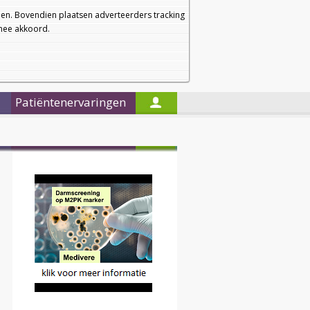
a
a
Startpagina
Nieuwsbrief
a
en. Bovendien plaatsen adverteerders tracking
rmee akkoord.
Alleen in de titels zoeken
Patiëntenervaringen