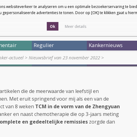
ons websiteverkeer te analyseren om u een optimale bezoekerservaring te bied
 gepersonaliseerde advertenties te tonen. Door op [OK] te klikken gaat u hie
Ok
Meer details
entair
Regulier
Kankernieuws
ker-actueel
>
Nieuwsbrief van 23 november 2022
>
artikelen die de meerwaarde van leefstijl en
n. Met eruit springend voor mij als een van de
ect van 8 weken
TCM in de vorm van de Zhengyuan
anker en naast chemotherapie die op 3-jaars meting
complete en gedeeltelijke remissies
zorgde dan