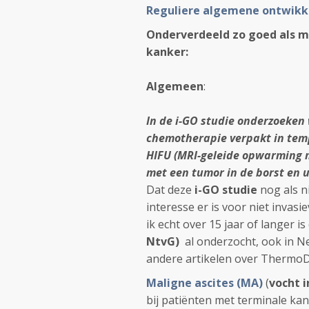
Reguliere algemene ontwikk
Onderverdeeld zo goed als m
kanker:
Algemeen
:
In de i-GO studie onderzoeken
chemotherapie verpakt in tem
HIFU (MRI-geleide opwarming m
met een tumor in de borst en u
Dat deze
i-GO studie
nog als n
interesse er is voor niet invas
ik echt over 15 jaar of langer i
NtvG)
al onderzocht, ook in Ned
andere artikelen over Thermo
Maligne ascites (MA)
(
vocht i
bij patiënten met terminale kank