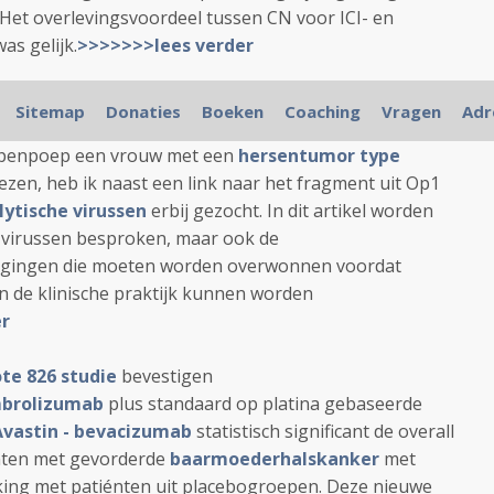
 Het overlevingsvoordeel tussen CN voor ICI- en
as gelijk.
>>>>>>>lees verder
ding van Op1 van woensdag 9 november 2022
Sitemap
Donaties
Boeken
Coaching
Vragen
Adr
er van Eyck
vertellen over hoe zij met hulp van een
 apenpoep een vrouw met een
hersentumor type
en, heb ik naast een link naar het fragment uit Op1
lytische virussen
erbij gezocht. In dit artikel worden
 virussen besproken, maar ook de
agingen die moeten worden overwonnen voordat
in de klinische praktijk kunnen worden
er
te 826 studie
bevestigen
brolizumab
plus standaard op platina gebaseerde
Avastin - bevacizumab
statistisch significant de overall
ënten met gevorderde
baarmoederhalskanker
met
ijking met patiénten uit placebogroepen. Deze nieuwe