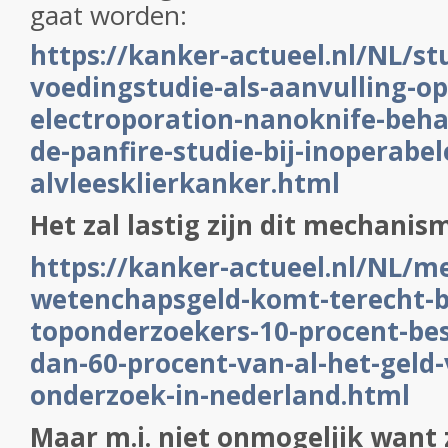
gaat worden:
https://kanker-actueel.nl/NL/st
voedingstudie-als-aanvulling-op-
electroporation-nanoknife-beha
de-panfire-studie-bij-inoperabel
alvleesklierkanker.html
Het zal lastig zijn dit mechani
https://kanker-actueel.nl/NL/m
wetenchapsgeld-komt-terecht-bi
toponderzoekers-10-procent-be
dan-60-procent-van-al-het-geld-v
onderzoek-in-nederland.html
Maar m.i. niet onmogeljik want