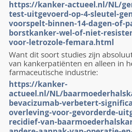
https://kanker-actueel.nl/NL/g
test-uitgevoerd-op-4-sleutel-ge
voorspelt-binnen-14-dagen-of-p
borstkanker-wel-of-niet-resiste
voor-letrozole-femara.html
Want dit soort studies zijn absoluu
van kankerpatiënten en alleen in h
farmaceutische industrie:
https://kanker-
actueel.nl/NL/baarmoederhalsk
bevacizumab-verbetert-signifi
overleving-voor-gevorderde-uit
recidief-van-baarmoederhalska
andere-aanpak-van-operatie-en-