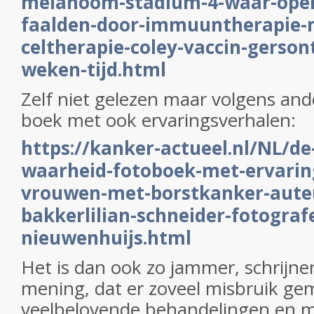
melanoom-stadium-4-waar-oper
faalden-door-immuuntherapie-m
celtherapie-coley-vaccin-gerson
weken-tijd.html
Zelf niet gelezen maar volgens and
boek met ook ervaringsverhalen:
https://kanker-actueel.nl/NL/de
waarheid-fotoboek-met-ervarin
vrouwen-met-borstkanker-auteu
bakkerlilian-schneider-fotograf
nieuwenhuijs.html
Het is dan ook zo jammer, schrijne
mening, dat er zoveel misbruik ge
veelbelovende behandelingen en m