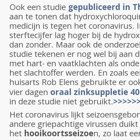
Ook een studie
gepubliceerd in T
aan te tonen dat hydroxychloroquin
medicijn is tegen het coronavirus. 
sterftecijfer lag hoger bij de hydr
dan zonder. Maar ook de onderzoe
studie tekenen er nog wel bij aan 
met hart- en vaatklachten als onde
het slachtoffer werden. En zoals e
huisarts Rob Elens gebruikte er o
vier dagen
oraal zinksuppletie 4
in deze studie niet gebruikt.
>>>>>>
Het coronavirus lijkt seizoensgebon
andere griepachtige virussen duik
het
hooikoortsseizoe
n, zo laat e