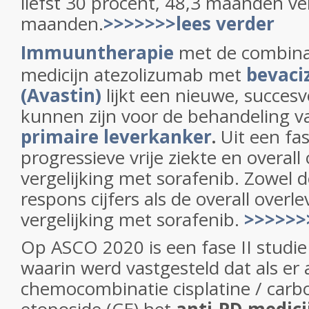
liefst 30 procent, 48,3 maanden ve
maanden.
>>>>>>>lees verder
Immuuntherapie
met de combinat
medicijn atezolizumab met
bevac
(Avastin)
lijkt een nieuwe, succesv
kunnen zijn voor de behandeling v
primaire leverkanker
.
Uit een fas
progressieve vrije ziekte en overall
vergelijking met sorafenib. Zowel d
respons cijfers als de overall overl
vergelijking met sorafenib.
>>>>>>
Op ASCO 2020 is een fase II studi
waarin werd vastgesteld dat als er
chemocombinatie cisplatine / carb