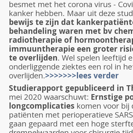
besmet met het corona virus - Cov
kanker hebben. Maar uit deze studi
bewijs te zijn dat kankerpatiën
behandeling waren met bv chem
radiotherapie of hormoontherap
immuuntherapie een groter risi
te overlijden
. Wel spelen leeftijd
onderliggende ziektes een rol in het
overlijden.
>>>>>>>lees verder
Studierapport gepubliceerd in T
mei 2020 waarschuwt:
Ernstige p
longcomplicaties
komen voor bij 
patiënten met perioperatieve SARS
gaan gepaard met een hoge sterft
drempelwaarden voor chirurgie tij