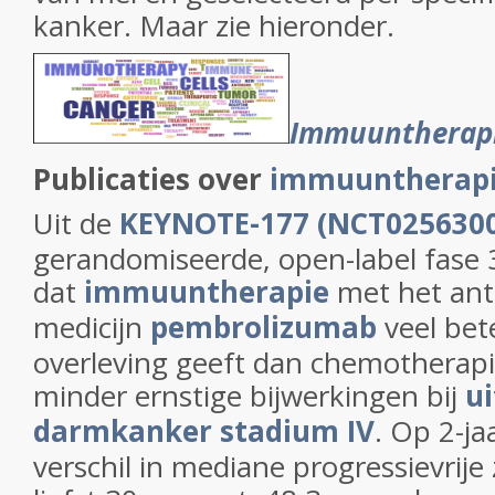
kanker. Maar zie hieronder.
Immuuntherap
Publicaties over
immuuntherapie
Uit de
KEYNOTE-177 (NCT0256300
gerandomiseerde, open-label fase 3-
dat
immuuntherapie
met het ant
medicijn
pembrolizumab
veel bet
overleving geeft dan chemotherapi
minder ernstige bijwerkingen bij
u
darmkanker stadium IV
. Op 2-j
verschil in mediane progressievrije