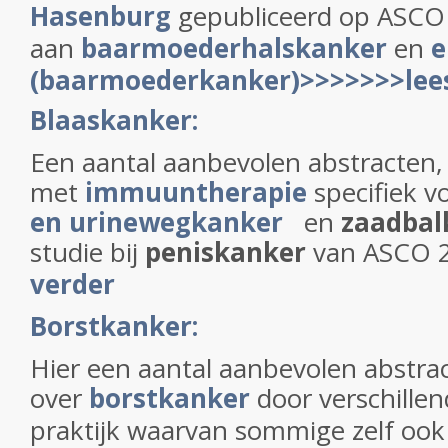
Hasenburg
gepubliceerd op ASCO 
aan
baarmoederhalskanker
en
e
(baarmoederkanker)
>>>>>>>lee
Blaaskanker:
Een aantal aanbevolen abstracten,
met
immuuntherapie
specifiek v
en urinewegkanker
en
zaadbal
studie bij
peniskanker
van ASCO 
verder
Borstkanker:
Hier een aantal aanbevolen abstra
over
borstkanker
door verschillen
praktijk waarvan sommige zelf oo