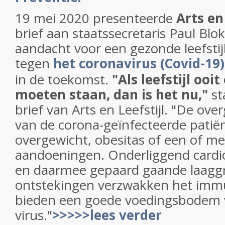
19 mei 2020 presenteerde
Arts en 
brief aan staatssecretaris Paul Blo
aandacht voor een gezonde leefstijl
tegen
het coronavirus (Covid-19)
in de toekomst.
"Als leefstijl ooi
moeten staan, dan is het nu,"
st
brief van Arts en Leefstijl. "De ov
van de corona-geïnfecteerde patië
overgewicht, obesitas of een of m
aandoeningen. Onderliggend cardio
en daarmee gepaard gaande laagg
ontstekingen verzwakken het im
bieden een goede voedingsbodem 
virus."
>>>>>lees verder