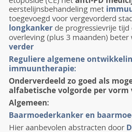
etoposide (CE) het
anti-PD medic
eerstelijnsbehandeling met
immuu
toegevoegd voor vergevorderd st
longkanker
de progressievrije tijd
overleving (plus 3 maanden) beter 
verder
Reguliere algemene ontwikkeli
immuuntherapie:
Onderverdeeld zo goed als moge
alfabetische volgorde per vorm
Algemeen:
Baarmoederkanker en baarmoed
Hier aanbevolen abstracten door
D