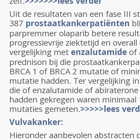
zelf.
>>>>>>>lees verder
Uit de resultaten van een fase III st
387
prostaatkankerpatiënten
bl
parpremmer olaparib betere result
progressievrije ziektetijd en overall
vergelijking met
enzalutamide
of
prednison bij die prostaatkankerpa
BRCA 1 of BRCA 2 mutatie of min
mutatie hadden. Ter vergelijking i
die of enzalutamide of abirateron
hadden gekregen waren minimaal 
mutaties gemeten.
>>>>>lees verd
Vulvakanker:
Hieronder aanbevolen abstracten 