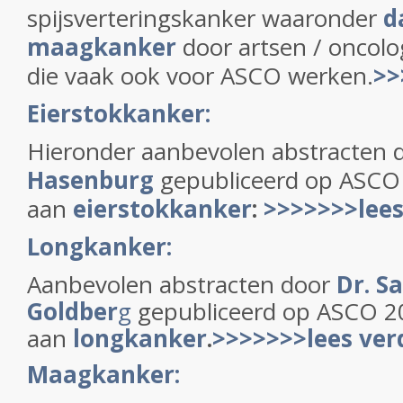
spijsverteringskanker waaronder
d
maagkanker
door artsen / oncolo
die vaak ook voor ASCO werken.
>>
Eierstokkanker:
Hieronder aanbevolen abstracten 
Hasenburg
gepubliceerd op ASCO 
aan
eierstokkanker
:
>>>>>>>lees
Longkanker:
Aanbevolen abstracten door
Dr. S
Goldber
g
gepubliceerd op ASCO 20
aan
longkanker
.
>>>>>>>lees ver
Maagkanker: