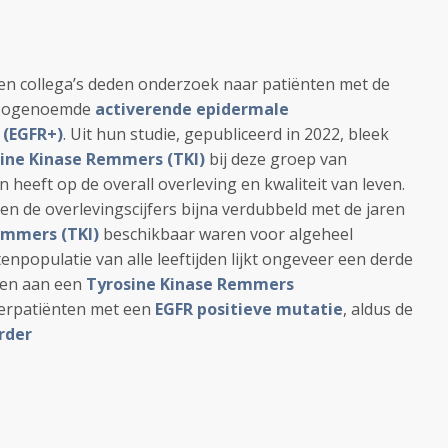
en
collega’s deden onderzoek naar patiënten met de
 zogenoemde
activerende epidermale
 (EGFR+)
.
Uit hun studie, gepubliceerd in 2022, bleek
ine Kinase Remmers (TKI)
bij deze groep van
 heeft op de overall overleving en kwaliteit van leven.
en de overlevingscijfers bijna verdubbeld met de jaren
emmers (TKI)
beschikbaar waren voor algeheel
enpopulatie van alle leeftijden lijkt ongeveer een derde
ven aan een
Tyrosine Kinase Remmers
kerpatiënten met een
EGFR positieve mutatie
, aldus de
rder