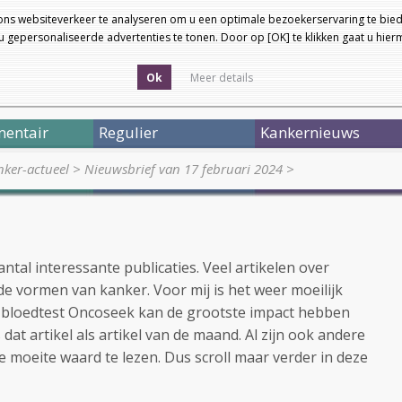
ons websiteverkeer te analyseren om u een optimale bezoekerservaring te bied
 gepersonaliseerde advertenties te tonen. Door op [OK] te klikken gaat u hie
Ok
Meer details
entair
Regulier
Kankernieuws
ker-actueel
>
Nieuwsbrief van 17 februari 2024
>
ntal interessante publicaties. Veel artikelen over
de vormen van kanker. Voor mij is het weer moeilijk
e bloedtest Oncoseek kan de grootste impact hebben
 dat artikel als artikel van de maand. Al zijn ook andere
de moeite waard te lezen. Dus scroll maar verder in deze