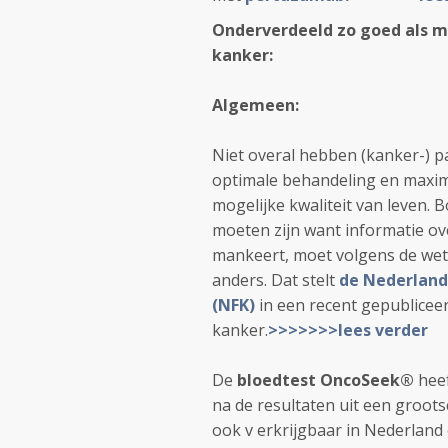
Onderverdeeld zo goed als m
kanker:
Algemeen
:
Niet overal hebben (kanker-) p
optimale behandeling en maxim
mogelijke kwaliteit van leven. B
moeten zijn want i
nformatie ov
mankeert, moet volgens de wet o
anders.
Dat stelt
de Nederland
(NFK)
in een recent gepublicee
kanker.
>>>>>>>lees verder
De
bloedtest OncoSeek®
heef
na de resultaten uit een grootsc
ook v erkrijgbaar in Nederland 