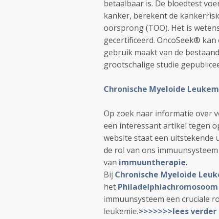
betaalbaar is. De bloedtest vo
kanker, berekent de kankerrisi
oorsprong (TOO). Het is wetens
gecertificeerd. OncoSeek® ka
gebruik maakt van de bestaande
grootschalige studie gepublice
Chronische Myeloide Leukem
Op zoek naar informatie over
een interessant artikel tegen o
website staat een uitstekende 
de rol van ons immuunsysteem
van
immuuntherapie
.
Bij
Chronische Myeloide Leu
het
Philadelphiachromosoom
immuunsysteem een cruciale rol
leukemie.
>>>>>>>lees verder