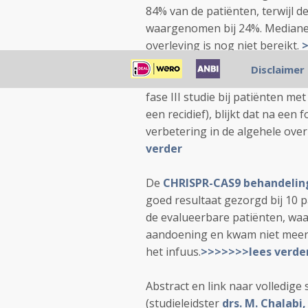
84% van de patiënten, terwijl
waargenomen bij 24%. Mediane r
overleving is nog niet bereikt.
Disclaimer
Uit nieuwe studiegegevens va
fase III studie bij patiënten m
een recidief), blijkt dat na ee
verbetering in de algehele ove
verder
De
CHRISPR-CAS9 behandelin
goed resultaat gezorgd bij 10 
de evalueerbare patiënten, waa
aandoening en kwam niet meer 
het infuus.
>>>>>>>lees verde
Abstract en link naar volledige
(studieleidster
drs. M. Chalabi