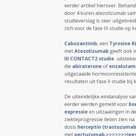
eerder artikel hierover. Behan
door 4 kuren atezolizumab sam
studieverslag is zeer uitgebrei
zich voor de fase III studie op 
Cabozantinib
, een
Tyrosine 
met
Atezolizumab
geeft ook i
III CONTACT2 studie
uitsteken
die
abiraterone
of
enzalutam
uitgezaaide hormoonresistent
resultaten uit fase II studie bij
De uiteindelijke eindanalyse va
eerder werden gemeld voor
bo
expressie
en uitzaaiingen in d
ziekteprogressie lieten zien na
dosis
herceptin (trastuzumab
met
pertuzumab
.
>>>>>>>lees