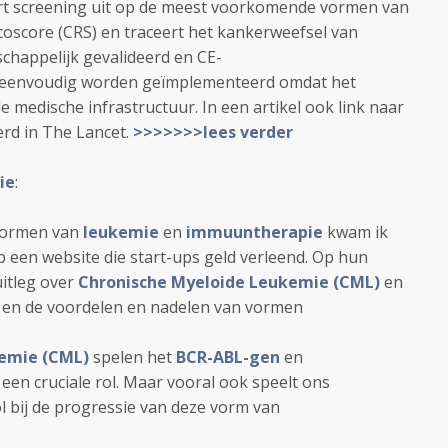
ert screening uit op de meest voorkomende vormen van
coscore (CRS) en traceert het kankerweefsel van
chappelijk gevalideerd en CE-
n eenvoudig worden geïmplementeerd omdat het
 medische infrastructuur. In een artikel ook link naar
erd in The Lancet.
>>>>>>>lees verder
ie
:
 vormen van
leukemie
en
immuuntherapie
kwam ik
p een website die start-ups geld verleend. Op hun
uitleg over
Chronische Myeloide Leukemie (CML)
en
 en de voordelen en nadelen van vormen
kemie (CML)
spelen het
BCR-ABL-gen
en
een cruciale rol. Maar vooral ook speelt ons
 bij de progressie van deze vorm van