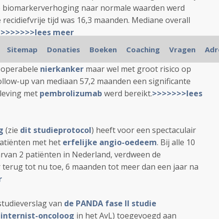
 de biomarkerverhoging naar normale waarden werd
ecidiefvrije tijd was 16,3 maanden. Mediane overall
>>>>>>>>lees meer
Sitemap
Donaties
Boeken
Coaching
Vragen
Adr
n
de Keynote-564 studie
(een placebo gecontroleerde
et operabele
nierkanker
maar wel met groot risico op
n follow-up van mediaan 57,2 maanden een significante
rleving met
pembrolizumab
werd bereikt.
>>>>>>>lees
g
(zie
dit studieprotocol
) heeft voor een spectaculair
patiënten met het
erfelijke angio-oedeem
. Bij alle 10
rvan 2 patiënten in Nederland, verdween de
terug tot nu toe, 6 maanden tot meer dan een jaar na
r
 studieverslag van
de PANDA fase II studie
, internist-oncoloog
in het AvL)
toegevoegd aan