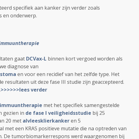
teerd specifiek aan kanker zijn verder zoals
jes en onderwerp.
Immuuntherapie
ultaten gaat
DCVax-L
binnen kort vergoed worden als
euwe diagnose van
astoma
en voor een recidief van het zelfde type.
Het
 resultaten uit deze fase III studie zijn geaccepteerd.
.
>>>>>>lees verder
immuuntherapie
met het specifiek samengestelde
n gezien in
de fase I veiligheidsstudie
bij 25
an 20 met
alvleesklierkanker
en 5
aal met een KRAS positieve mutatie die na optreden van
n.
De tumorbiomarkerrespons werd waargenomen bij