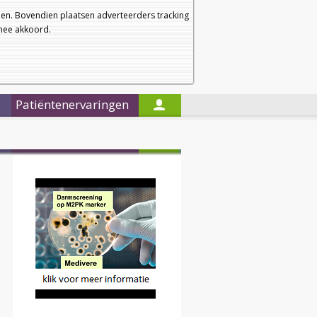
a
a
Startpagina
Nieuwsbrief
a
en. Bovendien plaatsen adverteerders tracking
rmee akkoord.
Alleen in de titels zoeken
Patiëntenervaringen