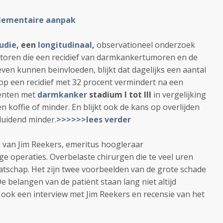
lementaire aanpak
udie
, een
longitudinaal
,
observationeel onderzoek
actoren die een recidief van darmkankertumoren en de
leven kunnen beïnvloeden, blijkt dat dagelijks een aantal
op een recidief met 32 procent vermindert na een
iënten met
darmkanker
stadium I tot III
in vergelijking
 koffie of minder. En blijkt ook de kans op overlijden
uidend minder.
>>>>>>lees verder
a
van Jim Reekers, emeritus hoogleraar
ge operaties. Overbelaste chirurgen die te veel uren
tschap. Het zijn twee voorbeelden van de grote schade
e belangen van de patiënt staan lang niet altijd
 ook een interview met Jim Reekers en recensie van het