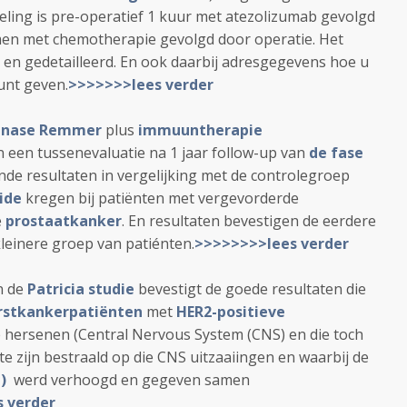
deling is pre-operatief 1 kuur met atezolizumab gevolgd
en met chemotherapie gevolgd door operatie. Het
d en gedetailleerd. En ook daarbij adresgegevens hoe u
kunt geven.
>>>>>>>lees verder
Kinase Remmer
plus
immuuntherapie
n een tussenevaluatie na 1 jaar follow-up van
de fase
de resultaten in vergelijking met
de controlegroep
ide
kregen
bij patiënten met vergevorderde
e
prostaatkanker
. En resultaten bevestigen de eerdere
 kleinere groep van patiénten.
>>>>>>>>lees verder
n de
Patricia studie
bevestigt de goede resultaten die
rstkankerpatiënten
met
HER2-positieve
e hersenen (Central Nervous System (CNS) en die toch
 te zijn bestraald op die CNS uitzaaiingen en waarbij de
)
werd verhoogd en gegeven samen
 verder