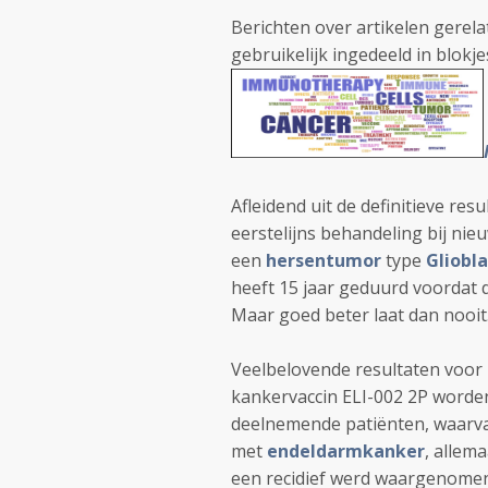
Berichten over artikelen gerela
gebruikelijk ingedeeld in blok
Afleidend uit de definitieve res
eerstelijns behandeling bij ni
een
hersentumor
type
Gliobl
heeft 15 jaar geduurd voordat de
Maar goed beter laat dan nooit
Veelbelovende resultaten voor
kankervaccin ELI-002 2P worde
deelnemende patiënten, waarv
met
endeldarmkanker
, allem
een recidief werd waargenome