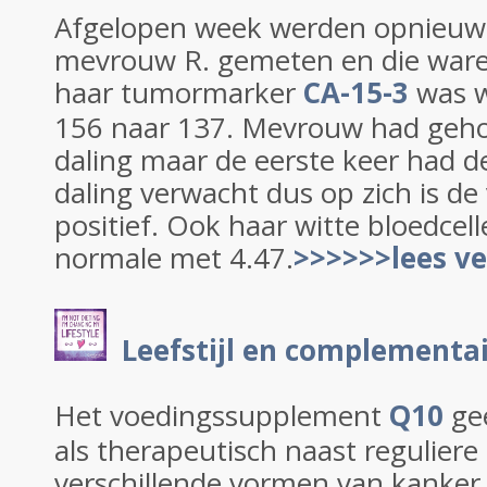
Afgelopen week werden opnieuw 
mevrouw R. gemeten en die ware
haar tumormarker
CA-15-3
was w
156 naar 137. Mevrouw had geho
daling maar de eerste keer had 
daling verwacht dus op zich is de
positief. Ook haar witte bloedcel
normale met 4.47.
>>>>>>lees v
Leefstijl en complementa
Het voedingssupplement
Q10
gee
als therapeutisch naast regulier
verschillende vormen van kanker 