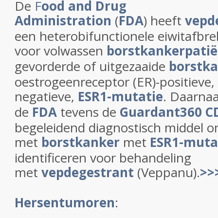
De
F
ood and Drug
Administr
ation
(
FDA
) heeft
vepd
een heterobifunctionele eiwitafbr
voor volwassen
borstkankerpati
gevorderde of uitgezaaide
borstk
oestrogeenreceptor (ER)-positieve
negatieve,
ESR1-mutatie
. Daarnaa
de
FDA
tevens de
Guardant360 C
begeleidend diagnostisch middel o
met
borstkanker
met
ESR1-muta
identificeren voor behandeling
met
vepdegestrant
(Veppanu).
>>
Hersentumoren
: