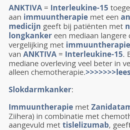
ANKTIVA
=
Interleukine-15
toege
aan
immuuntherapie
met een
an
medicijn
geeft bij patiënten met
n
longkanker
een mediaan langere o
vergelijking met
immuuntherapi
van
ANKTIVA
=
Interleukine-15
. 
mediane overleving veel beter in ve
alleen chemotherapie.
>>>>>>>lees
Slokdarmkanker
:
Immuuntherapie
met
Zanidata
Ziihera) in combinatie met chemoth
aangevuld met
tislelizumab
, gee