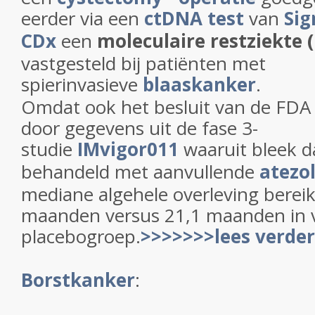
eerder via een
ctDNA test
van
Sig
CDx
een
moleculaire restziekte
vastgesteld bij patiënten met
spierinvasieve
blaaskanker
.
Omdat ook het besluit van de FDA
door gegevens uit de fase 3-
studie
IMvigor011
waaruit bleek d
behandeld met aanvullende
atezo
mediane algehele overleving berei
maanden versus 21,1 maanden in v
placebogroep.
>>>>>>>lees verder
Borstkanker
: