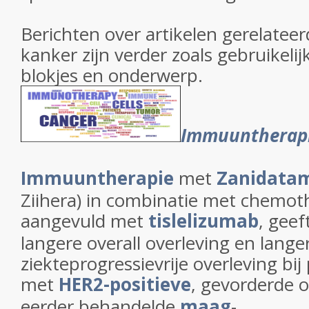
Berichten over artikelen gerelateer
kanker zijn verder zoals gebruikelij
blokjes en onderwerp.
Immuuntherap
Immuuntherapie
met
Zanidata
Ziihera) in combinatie met chemoth
aangevuld met
tislelizumab
, gee
langere overall overleving en lange
ziekteprogressievrije overleving bij
met
HER2-positieve
, gevorderde o
eerder behandelde
maag
-