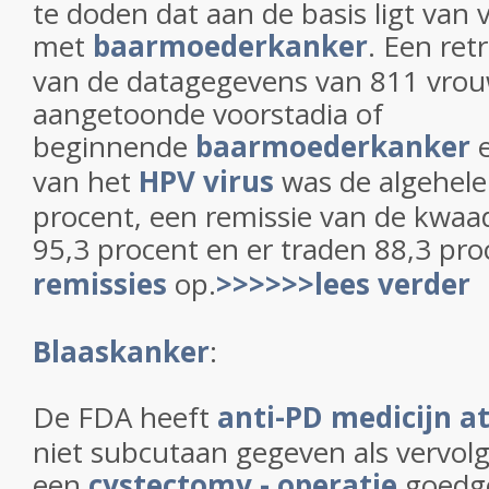
te doden dat aan de basis ligt van 
met
baarmoederkanker
. Een ret
van de datagegevens van 811 vro
aangetoonde voorstadia of
beginnende
baarmoederkanker
e
van het
HPV virus
was de algehel
procent, een remissie van de kwa
95,3 procent en er traden 88,3 pr
remissies
op.
>>>>>>lees verder
Blaaskanker
:
De FDA heeft
anti-PD medicijn
a
niet subcutaan gegeven als vervol
een
cystectomy - operatie
goedg