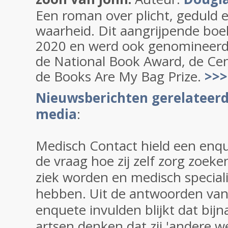
Een roman over plicht, geduld 
waarheid.
Dit aangrijpende boe
2020 en werd ook genomineerd v
de National Book Award, de Cent
de Books Are My Bag Prize.
>>>
Nieuwsberichten gerelateerd
media
:
Medisch Contact hield een enq
de vraag
hoe zij zelf zorg zoeke
ziek worden en medisch speciali
hebben. Uit de antwoorden van
enquete invulden blijkt dat b
ijn
artsen denken dat zij 'andere 