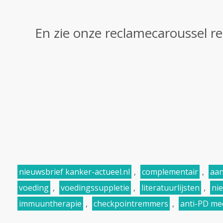
En zie onze reclamecaroussel re
nieuwsbrief kanker-actueel.nl
,
complementair
,
aan
voeding
,
voedingssuppletie
,
literatuurlijsten
,
ni
immuuntherapie
,
checkpointremmers
,
anti-PD me