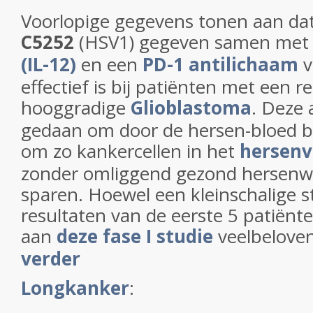
Voorlopige gegevens tonen aan da
C5252
(HSV1) gegeven samen me
(IL-12)
en een
PD-1 antilichaam
v
effectief is bij patiënten met een r
hooggradige
Glioblastoma
. Deze
gedaan om door de hersen-bloed ba
om zo kankercellen in het
hersenv
zonder omliggend gezond hersenwe
sparen. Hoewel een kleinschalige st
resultaten van de eerste 5 patiën
aan
deze fase I studie
veelbelove
verder
Longkanker
: