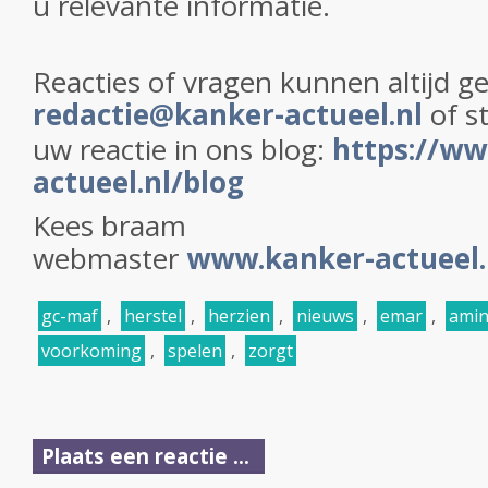
u relevante informatie.
Reacties of vragen kunnen altijd 
redactie@kanker-actueel.nl
of s
uw reactie in ons blog:
https://ww
actueel.nl/blog
Kees braam
webmaster
www.kanker-actueel.
gc-maf
,
herstel
,
herzien
,
nieuws
,
emar
,
ami
voorkoming
,
spelen
,
zorgt
Plaats een reactie ...