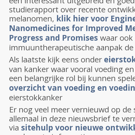
een interessant uitgebreid en go
studierapport over recente ontwikk
melanomen,
klik hier voor Engin
Nanomedicines for Improved M
Progress and Promises
waar ook
immuuntherapeutische aanpak de gr
Als laatste kijk eens onder
eiersto
van kanker waar vooral voeding en
een belangrijke rol bij kunnen spel
overzicht van voeding en voedi
eierstokkanker
Er nog veel meer vernieuwd op de s
allemaal in deze nieuwsbrief te v
via
sitehulp voor nieuwe ontwik