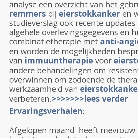
analyse een overzicht van het geb
remmers
bij
eierstokkanker
en w
studieverslag ook recente updates
algehele overlevingsgegevens en hu
combinatietherapie met
anti-ang
en worden de mogelijkheden besp
van
immuuntherapie
voor
eiers
andere behandelingen om resiste
overwinnen om zodoende de thera
werkzaamheid van
eierstokkanke
verbeteren.
>>>>>>>lees verder
Ervaringsverhalen
:
Afgelopen maand heeft mevrouw R