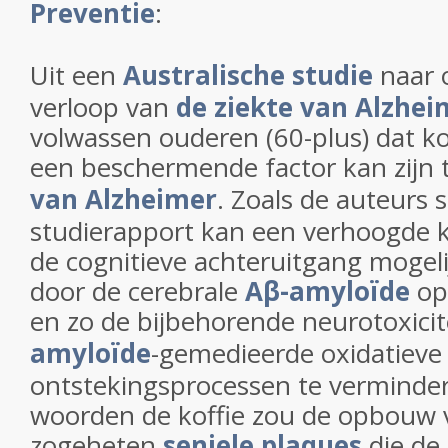
Preventie
:
Uit een
Australische studie
naar 
verloop van
de ziekte van Alzhei
volwassen ouderen (60-plus) dat k
een beschermende factor kan zijn
van Alzheimer
. Zoals de auteurs s
studierapport kan een verhoogde 
de cognitieve achteruitgang mogel
door de cerebrale
Aβ-amyloïde
op
en zo de bijbehorende neurotoxicit
amyloïde
-gemedieerde oxidatieve 
ontstekingsprocessen te verminder
woorden de koffie zou de opbouw 
zogeheten
seniele plaques
die de 