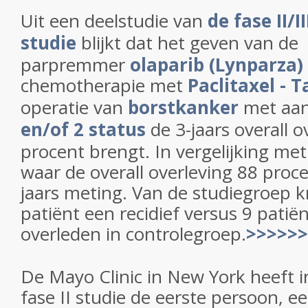
Uit een deelstudie van
de fase II/I
studie
blijkt dat het geven van de
parpremmer
olaparib
(Lynparza)
chemotherapie met
Paclitaxel - T
operatie van
borstkanker
met aa
en/of 2 status
de 3-jaars overall 
procent brengt. In vergelijking me
waar de overall overleving 88 proc
jaars meting. Van de studiegroep k
patiënt een recidief versus 9 patië
overleden in controlegroep.
>>>>>>
De Mayo Clinic in New York heeft i
fase II studie de eerste persoon, 