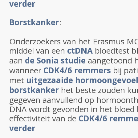
verder
Borstkanker
:
Onderzoekers van het Erasmus M
middel van een
ctDNA
bloedtest b
aan
de Sonia studie
aangetoond h
wanneer
CDK4/6 remmers
bij pat
met
uitgezaaide hormoongevoel
borstkanker
het beste zouden k
gegeven aanvullend op hormoonth
DNA wordt gevonden in het bloed 
effectiviteit van de
CDK4/6 remme
verder