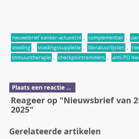
nieuwsbrief kanker-actueel.nl
,
complementair
,
aan
voeding
,
voedingssuppletie
,
literatuurlijsten
,
ni
immuuntherapie
,
checkpointremmers
,
anti-PD me
Plaats een reactie ...
Reageer op "Nieuwsbrief van 
2025"
Gerelateerde artikelen