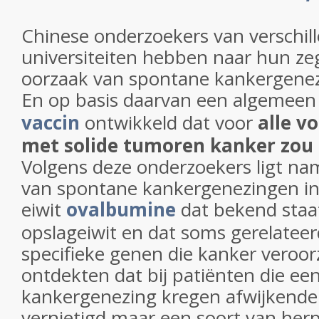
Chinese onderzoekers van verschil
universiteiten hebben naar hun ze
oorzaak van spontane kankergene
En op basis daarvan een algemeen
vaccin
ontwikkeld dat voor
alle v
met solide tumoren kanker zou
Volgens deze onderzoekers ligt nam
van spontane kankergenezingen in
eiwit
ovalbumine
dat bekend staa
opslageiwit en dat soms gerelateerd
specifieke genen die kanker veroorz
ontdekten dat bij patiënten die e
kankergenezing kregen afwijkende 
vernietigd maar een soort van he