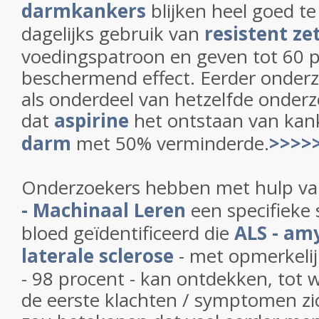
darmkankers
blijken heel goed t
dagelijks gebruik van
resistent ze
voedingspatroon en geven tot 60 
beschermend effect. Eerder onderz
als onderdeel van hetzelfde onder
dat
aspirine
het ontstaan van kan
darm
met 50% verminderde.
>>>>>
Onderzoekers hebben met hulp v
- Machinaal Leren
een specifieke s
bloed geïdentificeerd die
ALS - am
laterale sclerose
- met opmerkeli
- 98 procent - kan ontdekken, tot w
de eerste klachten / symptomen zi