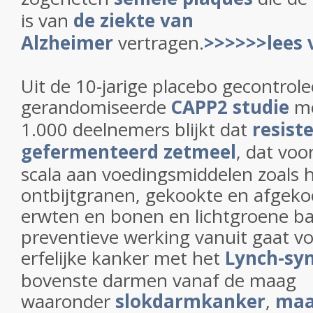
is van
de ziekte van
Alzheimer
vertragen.
>>>>>>lees 
Uit de 10-jarige placebo gecontrol
gerandomiseerde
CAPP2 studie
me
1.000 deelnemers blijkt dat
resist
gefermenteerd zetmeel
, dat vo
scala aan voedingsmiddelen zoals h
ontbijtgranen, gekookte en afgekoel
erwten en bonen en lichtgroene b
preventieve werking vanuit gaat v
erfelijke kanker met het
Lynch-sy
bovenste darmen vanaf de maag
waaronder
slokdarmkanker
,
maa