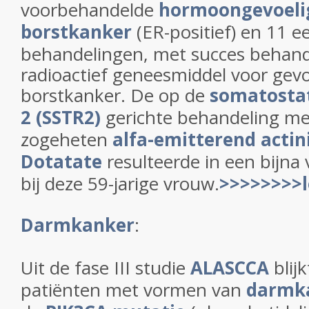
voorbehandelde
hormoongevoeli
borstkanker
(ER-positief) en 11 e
behandelingen, met succes behan
radioactief geneesmiddel voor gev
borstkanker. De op de
somatostat
2 (SSTR2)
gerichte behandeling me
zogeheten
alfa-emitterend acti
Dotatate
resulteerde in een bijna
bij deze 59-jarige vrouw.
>>>>>>>>l
Darmkanker
:
Uit de fase III studie
ALASCCA
blij
patiënten met vormen van
darmk