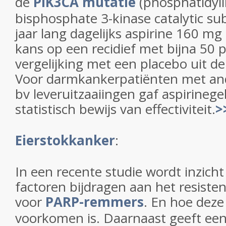
de
PIK3CA mutatie
(phosphatidylin
bisphosphate 3-kinase catalytic sub
jaar lang dagelijks aspirine 160 m
kans op een recidief met bijna 50 
vergelijking met een placebo uit d
Voor darmkankerpatiënten met an
bv leveruitzaaiingen gaf aspirineg
statistisch bewijs van effectiviteit.
>
Eierstokkanker
:
In een recente studie wordt inzich
factoren bijdragen aan het resiste
voor
PARP-remmers
. En hoe deze 
voorkomen is. Daarnaast geeft ee