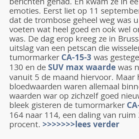
berichten gehad. En kwam ze in e
emoties. Eerst liet op 11 september
dat de trombose geheel weg was u
voeten wat heel goed en ook wel 
was. De dag erop kreeg ze in Bruss
uitslag van een petscan die wissel
tumormarker
CA-15-3
was gestege
130 en de
SUV max waarde
was n
vanuit 5 de maand hiervoor. Maar 
bloedwaarden waren allemaal bin
waarden war op zichzelf goed nieu
bleek gisteren de tumormarker
CA
164 naar 114, een daling van ruim
procent.
>>>>>>>lees verder