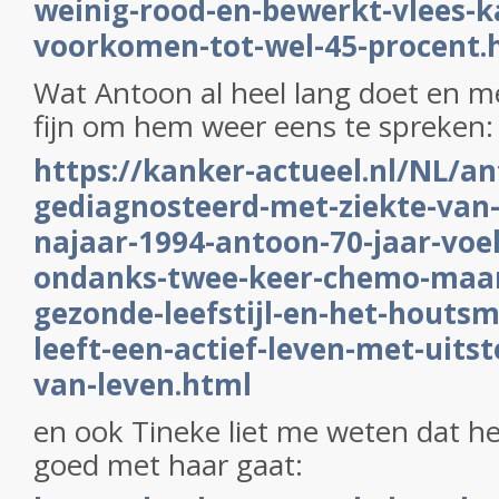
weinig-rood-en-bewerkt-vlees-
voorkomen-tot-wel-45-procent.
Wat Antoon al heel lang doet en m
fijn om hem weer eens te spreken
https://kanker-actueel.nl/NL/a
gediagnosteerd-met-ziekte-van
najaar-1994-antoon-70-jaar-voel
ondanks-twee-keer-chemo-maar-
gezonde-leefstijl-en-het-houtsm
leeft-een-actief-leven-met-uits
van-leven.html
en ook Tineke liet me weten dat he
goed met haar gaat: