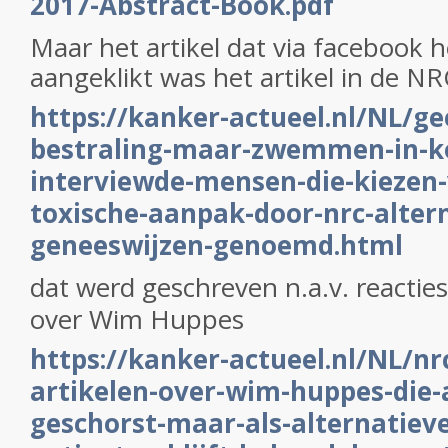
2017-Abstract-Book.pdf
Maar het artikel dat via facebook 
aangeklikt was het artikel in de N
https://kanker-actueel.nl/NL/g
bestraling-maar-zwemmen-in-k
interviewde-mensen-die-kiezen-
toxische-aanpak-door-nrc-alter
geneeswijzen-genoemd.html
dat werd geschreven n.a.v. reacties
over Wim Huppes
https://kanker-actueel.nl/NL/nr
artikelen-over-wim-huppes-die-a
geschorst-maar-als-alternatiev