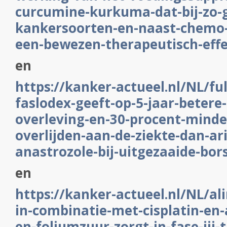
curcumine-kurkuma-dat-bij-zo-g
kankersoorten-en-naast-chemo-
een-bewezen-therapeutisch-effe
en
https://kanker-actueel.nl/NL/fu
faslodex-geeft-op-5-jaar-betere-
overleving-en-30-procent-minde
overlijden-aan-de-ziekte-dan-ar
anastrozole-bij-uitgezaaide-bo
en
https://kanker-actueel.nl/NL/a
in-combinatie-met-cisplatin-en
en-foliumzuur-zorgt-in-fase-iii-t