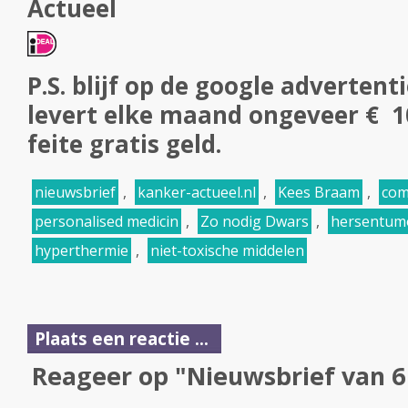
Actueel
P.S. blijf op de google advertent
levert elke maand ongeveer € 100
feite gratis geld.
nieuwsbrief
,
kanker-actueel.nl
,
Kees Braam
,
com
personalised medicin
,
Zo nodig Dwars
,
hersentum
hyperthermie
,
niet-toxische middelen
Plaats een reactie ...
Reageer op "Nieuwsbrief van 6