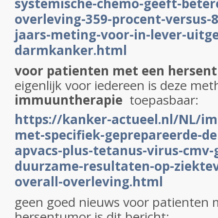
systemische-chemo-geeft-betere
overleving-359-procent-versus-8
jaars-meting-voor-in-lever-uitg
darmkanker.html
voor patienten met een hersen
eigenlijk voor iedereen is deze me
immuuntherapie
toepasbaar:
https://kanker-actueel.nl/NL/
met-specifiek-geprepareerde-den
apvacs-plus-tetanus-virus-cmv-
duurzame-resultaten-op-ziektevr
overall-overleving.html
geen goed nieuws voor patienten 
hersentumor is dit bericht: