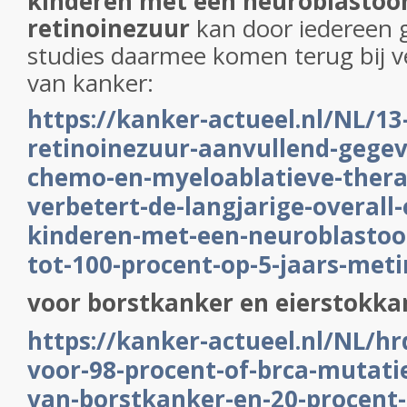
kinderen met een neuroblastoo
retinoinezuur
kan door iedereen 
studies daarmee komen terug bij 
van kanker:
https://kanker-actueel.nl/NL/13-
retinoinezuur-aanvullend-gegev
chemo-en-myeloablatieve-thera
verbetert-de-langjarige-overall
kinderen-met-een-neuroblastoo
tot-100-procent-op-5-jaars-met
voor borstkanker en eierstokka
https://kanker-actueel.nl/NL/hr
voor-98-procent-of-brca-mutatie
van-borstkanker-en-20-procent