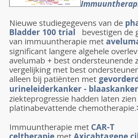
Immuuntherap
Nieuwe studiegegevens van de
pha
Bladder 100 trial
bevestigen de 
van immuuntherapie met
avelum
significant langere algehele overle
avelumab + best ondersteunende z
vergelijking met best ondersteune
alleen bij patiënten met
gevorder
urineleiderkanker - blaaskanke
ziekteprogressie hadden laten zie
platinabevattende chemotherapie.
Immuuntherapie met
CAR-T
celtherapie
met
Axicabtagene ci