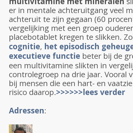
multivitamine met mineralen
sl
er in mentale achteruitgang veel 
achteruit te zijn gegaan (60 procent
vergelijking met een groep oudere
placebotablet kregen te slikken. Z
cognitie
,
het episodisch geheug
executieve functie
beter bij de g
een multivitamine slikten in vergel
controlegroep na drie jaar. Vooral v
bij mensen die een hart- en vaatzi
risico daarop.
>>>>>>lees verder
Adressen
: