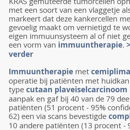
KRAS gemuteerde tumorcellen ophe
met een soort van een vlaggetje al
markeert dat deze kankercellen me
gevoelig maakt om vernietigd te w
eigen immuunsysteem al of niet g
een vorm van
immuuntherapie
.
verder
Immuuntherapie
met
cemiplim
operatie bij patiënten met huidkan
type
cutaan plaveiselcarcinoom
aanpak en gaf bij 40 van de 79 d
patiënten (51 procent - 95% confide
62) een via scans bevestigde
compl
10 andere patiënten (13 procent - 