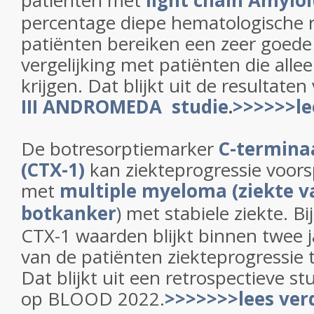
patiënten met
light chain
Amyloï
percentage diepe hematologische
patiënten bereiken een zeer goede 
vergelijking met patiënten die all
krijgen. Dat blijkt uit de resultate
III ANDROMEDA studie
.
>>>>>>le
De botresorptiemarker
C-terminaa
(CTX-1)
kan ziekteprogressie voors
met
multiple myeloma (ziekte va
botkanker
) met stabiele ziekte. Bi
CTX-1 waarden blijkt binnen twee j
van de patiënten ziekteprogressie t
Dat blijkt uit een retrospectieve s
op BLOOD 2022.
>>>>>>>lees ver