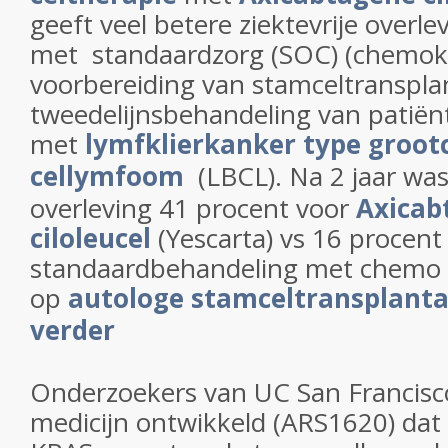
geeft veel betere ziektevrije overlev
met standaardzorg (SOC) (chemok
voorbereiding van stamceltransplan
tweedelijnsbehandeling van patiën
met
lymfklierkanker type grootc
cellymfoom
(LBCL). Na 2 jaar was 
overleving 41 procent voor
Axicab
ciloleucel
(Yescarta) vs 16 procent
standaardbehandeling met chemo a
op
autologe stamceltransplanta
verder
Onderzoekers van UC San Francis
medicijn ontwikkeld (ARS1620) dat 