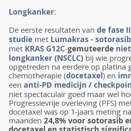
Longkanker
:
De eerste resultaten van
de fase I
studie
met
Lumakras - sotorasib
met
KRAS G12C
-
gemuteerde
niet
longkanker (NSCLC)
bij wie progr
opgetreden na eerdere op platina
chemotherapie (
docetaxel
) en
im
een
anti-PD medicijn / checkpo
niet spectaculair goed maar wel h
Progressievrije overleving (PFS) me
docetaxel was op 1-jaars meting na
maanden
24,8% voor sotorasib e
docetaxel en statistisch signific