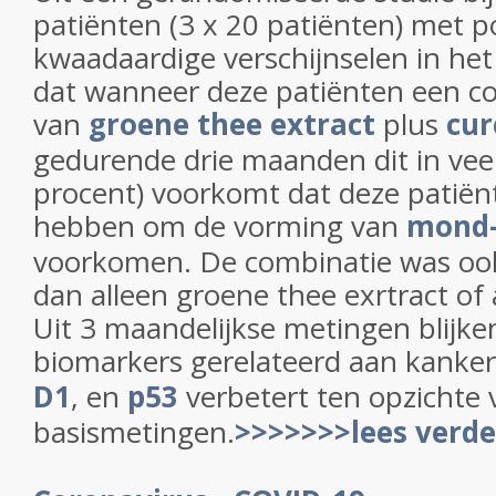
patiënten (3 x 20 patiënten) met p
kwaadaardige verschijnselen in het
dat wanneer deze patiënten een c
van
groene thee extract
plus
cu
gedurende drie maanden dit in veel
procent) voorkomt dat deze patië
hebben om de vorming van
mond-
voorkomen. De combinatie was ook 
dan alleen groene thee exrtract of
Uit 3 maandelijkse metingen blijke
biomarkers gerelateerd aan kanker
D1
, en
p53
verbetert ten opzichte 
basismetingen.
>>>>>>>lees verde