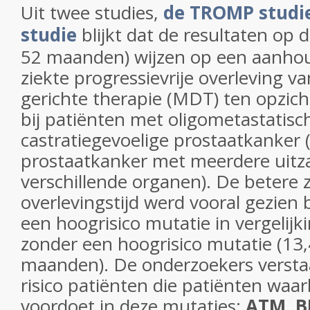
Uit twee studies,
de TROMP studi
studie
blijkt dat de resultaten op 
52 maanden) wijzen op een aanho
ziekte progressievrije overleving v
gerichte therapie (MDT) ten opzich
bij patiënten met oligometastatisc
castratiegevoelige prostaatkanker
prostaatkanker met meerdere uitza
verschillende organen). De betere 
overlevingstijd werd vooral gezien 
een hoogrisico mutatie in vergelij
zonder een hoogrisico mutatie (13,
maanden). De onderzoekers verst
risico patiënten die patiënten waar
voordoet in deze mutaties:
ATM, B