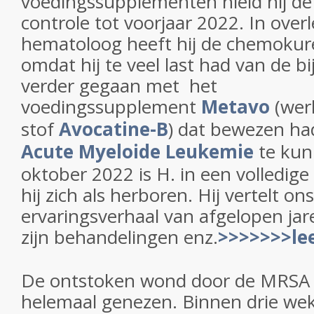
voedingssupplementen hield hij d
controle tot voorjaar 2022. In overl
hematoloog heeft hij de chemoku
omdat hij te veel last had van de b
verder gegaan met
het
voedingssupplement
Metavo
(wer
stof
Avocatine-B
) dat bewezen had
Acute Myeloide Leukemie
te kun
oktober 2022 is H. in een volledige
hij zich als herboren. Hij vertelt ons
ervaringsverhaal van afgelopen jar
zijn behandelingen enz.
>>>>>>>le
De ontstoken wond door de MRSA b
helemaal genezen. Binnen drie w