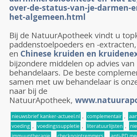
over-de-status-van-je-darmen-e
het-algemeen.html
Bij de NatuurApotheek vindt u topk
paddenstoelpoeders en -extracten,
en
Chinese kruiden en kruidene
bijzondere middelen op advies van
behandelaars. De beste complemen
samen met uw behandelaar is onze 
naar bij de
NatuurApotheek,
www.natuurap
nieuwsbrief kanker-actueel.nl
,
complementair
,
aan
voeding
,
voedingssuppletie
,
literatuurlijsten
,
ni
immuuntherapie
,
checkpointremmers
,
anti-PD me