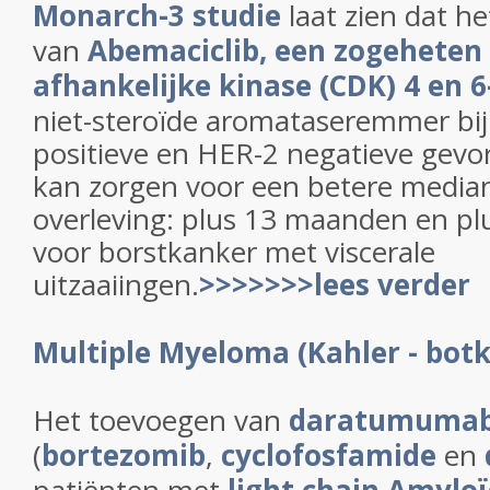
Monarch-3 studie
laat zien dat he
van
Abemaciclib, een zogeheten 
afhankelijke kinase (CDK) 4 en
niet-steroïde aromataseremmer bi
positieve en HER-2 negatieve gevo
kan zorgen voor een betere median
overleving: plus 13 maanden en p
voor borstkanker met viscerale
uitzaaiingen.
>>>>>>>lees verder
Multiple Myeloma (Kahler - bot
Het toevoegen van
daratumuma
(
bortezomib
,
cyclofosfamide
en