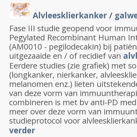
Alvleesklierkanker / galw
Fase III studie geopend voor imm
Pegylated Recombinant Human Int
(AM0010 - pegilodecakin) bij patië
uitgezaaide en / of recidief van
alv
Eerdere studies (zie grafiek) met s
(longkanker, nierkanker, alvleeskli
melanomen enz.) lieten uitstekende
van deze vorm van immuuntherapie
combineren is met bv anti-PD medici
meer over deze vorm van immuunt
studieprotocol voor alvleesklierkan
verder