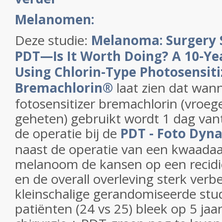
Melanomen:
Deze studie:
Melanoma: Surgery 
PDT—Is It Worth Doing? A 10-Year
Using Chlorin-Type Photosensiti
Bremachlorin
®
laat zien dat wan
fotosensitizer bremachlorin (vroeg
geheten) gebruikt wordt 1 dag van
de operatie bij de
PDT - Foto Dyn
naast de operatie van een kwaadaa
melanoom de kansen op een recidie
en de overall overleving sterk verbe
kleinschalige gerandomiseerde studi
patiënten (24 vs 25) bleek op 5 jaa