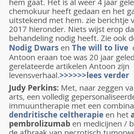
hem gaat. Het is al weer 4 jaar gel
chemokuur heeft gedaan en het ga
uitstekend met hem. zie berichtje
2017 hieronder. Niets wijst erop da
behandeling nodig heeft. Zie ook
Nodig Dwars
en
The will to live
Antoon eraan toe was 20 jaar geled
gerelateerde artikelen Antoon zijn
levensverhaal.
>>>>>>lees verder
Judy Perkins:
Met, naar zeggen v
arts, een volledig gepersonaliseer
immuuntherapie met een combinat
dendritische celtherapie
en het
pembrolizumab
en medicijnen / 
de afbraak van necrotisch tumorwe