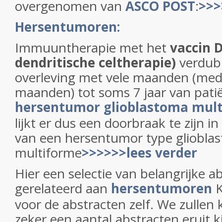
overgenomen van
ASCO POST
:
>>>
Hersentumoren:
Immuuntherapie met het
vaccin 
dendritische celtherapie)
verdubb
overleving met vele maanden (med
maanden) tot soms 7 jaar van pat
hersentumor glioblastoma mul
lijkt er dus een doorbraak te zijn 
van een hersentumor type gliobla
multiforme
>>>>>>lees verder
Hier een selectie van belangrijke a
gerelateerd aan
hersentumoren
voor de abstracten zelf. We zulle
zeker een aantal abstracten eruit 