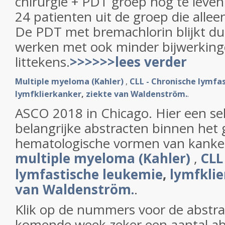
chirurgie + PDT groep nog te leven 
24 patienten uit de groep die allee
De PDT met bremachlorin blijkt du
werken met ook minder bijwerking
littekens.
>>>>>>lees verder
Multiple myeloma (Kahler)
,
CLL - Chronische lymfa
lymfklierkanker
,
ziekte van Waldenström.
.
ASCO 2018 in Chicago. Hier een sel
belangrijke abstracten binnen het
hematologische vormen van kanke
multiple myeloma (Kahler)
,
CLL
lymfastische leukemie
,
lymfkli
van Waldenström.
.
Klik op de nummers voor de abstrac
komende week zeker een aantal abs