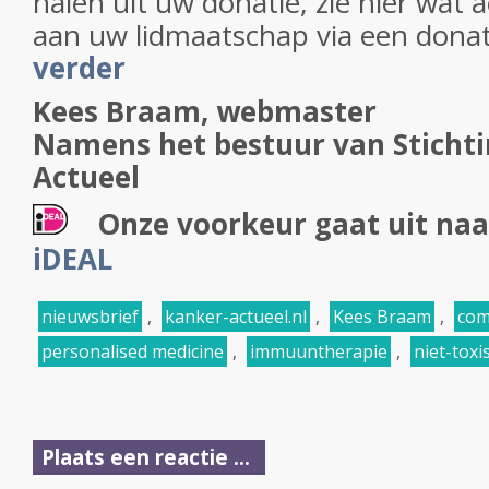
halen uit uw donatie, zie hier wat 
aan uw lidmaatschap via een donat
verder
Kees Braam, webmaster
Namens het bestuur van Sticht
Actueel
Onze voorkeur gaat uit naa
iDEAL
nieuwsbrief
,
kanker-actueel.nl
,
Kees Braam
,
com
personalised medicine
,
immuuntherapie
,
niet-tox
Plaats een reactie ...