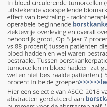
In bloed circulerende tumorcellen (
uitstekende voorspellende biomarke
effect van bestraling - radiotherapi
operabele beginnende
borstkank
ziektevrije overleving en overall ov
behoorlijk groot, Op 5 jaar 7 procen
vs 88 procent) tussen patiënten di
bloed hadden en wel waren bestraa
bestraald. Tussen borstkankerpati
tumorcellen
in bloed hadden zat ge
wel en niet bestraalde patiënten.( 
procent in beide groepen
>>>>>>le
Hier een selectie van ASCO 2018 va
abstracten gerelateerd aan
borst
nummers voor de abstracten zelf.