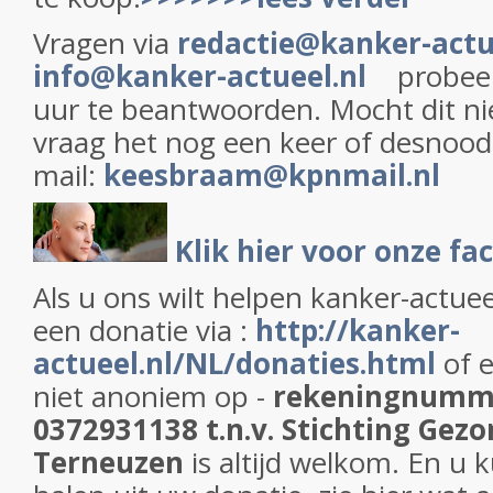
Vragen via
redactie@kanker-actu
info@kanker-actueel.nl
probeer
uur te beantwoorden. Mocht dit n
vraag het nog een keer of desnoods
mail:
keesbraam@kpnmail.nl
Klik hier voor onze f
Als u ons wilt helpen kanker-actue
een donatie via :
h
ttp://kanker-
actueel.nl/NL/donaties.html
of 
niet anoniem op -
rekeningnumm
0372931138 t.n.v. Stichting Gezo
Terneuzen
is altijd welkom. En u 