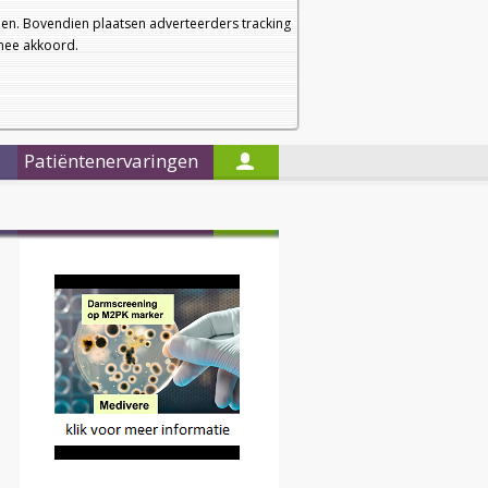
a
a
Startpagina
Nieuwsbrief
a
en. Bovendien plaatsen adverteerders tracking
rmee akkoord.
Alleen in de titels zoeken
Patiëntenervaringen