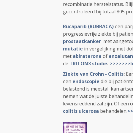
recombinatie herstelstatus. Bli
gecontroleerd bij totaal 805 p
Rucaparib (RUBRACA)
een par
progressievrije ziekte bij pati
prostaatkanker
met aanget
mutatie
in vergelijking met d
met
abiraterone
of
enzaluta
de
TRITON3 studie
.
>>>>>>>l
Ziekte van Crohn - Colitis
:
Een
een
endoscopie
die bij patiën
belastend is meestal, kan arts
nemen wat de juiste behandeling
levensreddend zal zijn. Of een 
colitis ulcerosa
behandelen.
>>