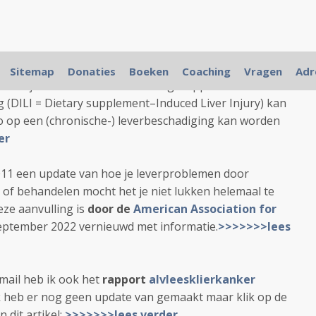
the Study of Liver Diseases
heeft practische
Sitemap
Donaties
Boeken
Coaching
Vragen
Adr
r medicijnen en kruiden en voedingssupplementen
 (DILI = Dietary supplement–Induced Liver Injury) kan
o op een (chronische-) leverbeschadiging kan worden
er
2011 een update van hoe je leverproblemen door
of behandelen mocht het je niet lukken helemaal te
ze aanvulling is
door de
American Association for
eptember 2022 vernieuwd met informatie.
>>>>>>>lees
e-mail heb ik ook het
rapport
alvleesklierkanker
k heb er nog geen update van gemaakt maar klik op de
 dit artikel:
>>>>>>>lees verder