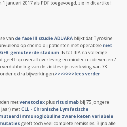
 1 januari 2017 als PDF toegevoegd, zie in dit artikel:
yse van
de fase III studie ADUARA
blijkt dat Tyrosine
nvullend op chemo bij patiënten met operabele
niet-
EGFR-gemuteerde stadium
IB tot IIIA na volledige
t geeft op overall overleving en minder recidieven en /
en verdubbeling van de ziektevrije overleving van 73
zonder extra bijwerkingen.
>>>>>>>lees verder
anden met
venetoclax
plus
rituximab
bij 75 jongere
4 jaar) met
CLL - Chronische Lymfatische
muteerd immunoglobuline zware keten variabele
mutaties
geeft toch veel complete remissies. Bijna alle