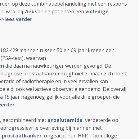
rden op deze combinatiebehandeling met een respons
n, waarbij 76% van de patiënten een
volledige
>lees verder
al 82.429 mannen tussen 50 en 69 jaar kregen een
 (PSA-test), waarvan
en
die daarna nauwkeuriger werden gevolgd. De
e diagnose prostaatkanker krijgt niet zomaar zich hoeft
ratie of radiotherapie en in veel gevallen kan
beleid, ook wel actieve observatie genoemd. De overall
a 15 jaar nagenoeg gelijk voor alle drie groepen die
verder
, gecombineerd met
enzalutamide
, verbeterde op
eprogressievrije overleving bij mannen met
e
prostaatkanker
, ongeacht hun HRR = homologe