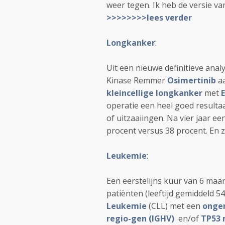
weer tegen. Ik heb de versie van
>>>>>>>>lees verder
Longkanker
:
Uit een nieuwe definitieve anal
Kinase Remmer
Osimertinib
aa
kleincellige longkanker
met
operatie een heel goed resultaa
of uitzaaiingen. Na vier jaar e
procent versus 38 procent. En 
Leukemie
:
Een eerstelijns kuur van 6 ma
patiënten (leeftijd gemiddeld 5
Leukemie
(CLL) met een
onge
regio-gen (IGHV)
en/of
TP53 