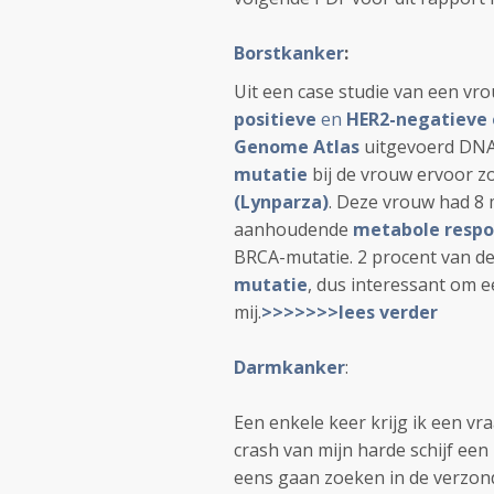
Borstkanker
:
Uit een case studie van een vr
positieve
en
HER2-negatieve 
Genome Atlas
uitgevoerd DNA
mutatie
bij de vrouw ervoor z
(Lynparza)
. Deze vrouw had 8
aanhoudende
metabole respo
BRCA-mutatie. 2 procent van 
mutatie
, dus interessant om e
mij.
>>>>>>>lees verder
Darmkanker
:
Een enkele keer krijg ik een v
crash van mijn harde schijf een 
eens gaan zoeken in de verzon