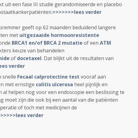
jkt uit een fase III studie gerandomiseerde en placebo
rostaatkankerpatiënten.
>>>>>>>lees verder
premmer geeft op 62 maanden beduidend langere
ënten met
uitgezaaide hormoonresistente
oonde
BRCA1 en/of BRCA 2 mutatie
of een
ATM
okters keuze van behandelen
mide
of
docetaxel
. Dat blijkt uit de resultaten van
ees verder
 snelle
Fecaal calprotectine test
vooraf aan
ten met ernstige
colitis ulcerosa
heel pijnlijk en
en al helpen nog voor een endoscopie een beslissing te
 moet zijn die ook bij een aantal van die patiënten
operatie of toch met medicijnen de
>>>>>lees verder