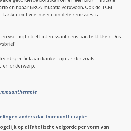
ezaaide gevorderde borstkanker en een BRIP1 mutatie
laparib en haaar BRCA-mutatie verdween. Ook de TCM
verkanker met veel meer complete remissies is
kelen wat mij betreft interessant eens aan te klikken. Dus
uwsbrief.
teerd specifiek aan kanker zijn verder zoals
jes en onderwerp.
Immuuntherapie
elingen anders dan immuuntherapie:
ogelijk op alfabetische volgorde per vorm van