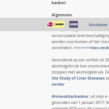
kanker:
Algemeen
:
De
American Association for 
Disclaimer
richtlijnen opgesteld hoe doo
veroorzaakte leverbeschadiging
worden voorkomen of het risic
vermindert.
>>>>>>>lees verd
Aanvullend op een artikel uit 
alcoholgebruik kan voorkomen 
stoppen met alcoholgebruik. De
the Study of Liver Diseases
s
verder
Alvleesklierkanker
: uit mijn 
gevonden van 1 januari 2017. I
volgende PDF voor dit rapport in