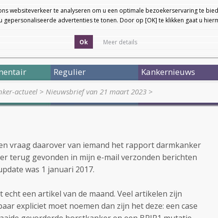
ons websiteverkeer te analyseren om u een optimale bezoekerservaring te bied
 gepersonaliseerde advertenties te tonen. Door op [OK] te klikken gaat u hie
Ok
Meer details
entair
Regulier
Kankernieuws
ker-actueel
>
Nieuwsbrief van 21 maart 2023
>
 een vraag daarover van iemand het rapport darmkanker
ker terug gevonden in mijn e-mail verzonden berichten
 update was 1 januari 2017.
t echt een artikel van de maand. Veel artikelen zijn
 paar expliciet moet noemen dan zijn het deze: een case