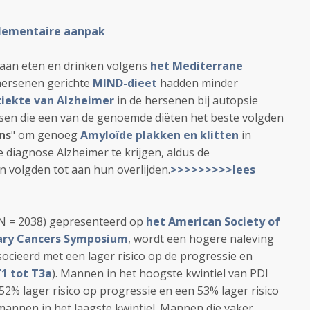
lementaire aanpak
 aan eten en drinken volgens
het Mediterrane
 hersenen gerichte
MIND-dieet
hadden minder
ziekte van Alzheimer
in de hersenen bij autopsie
nsen die een van de genoemde diëten het beste volgden
ns
" om genoeg
Amyloïde plakken en klitten
in
diagnose Alzheimer te krijgen, aldus de
n volgden tot aan hun overlijden.
>>>>>>>>>lees
(N = 2038) gepresenteerd op
het American Society of
nary Cancers Symposium
, wordt een hogere naleving
ocieerd met een lager risico op de progressie en
1 tot T3a
). Mannen in het hoogste kwintiel van PDI
52% lager risico op progressie en een 53% lager risico
 mannen in het laagste kwintiel. Mannen die vaker