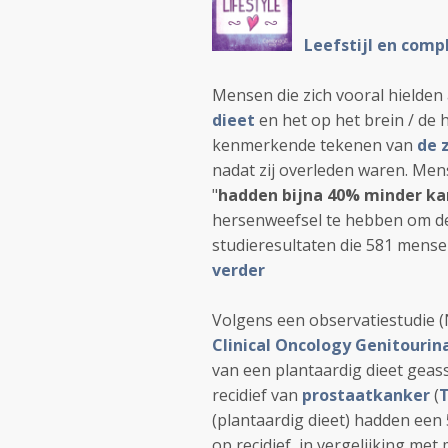
Leefstijl en comp
Mensen die zich vooral hielden
dieet
en het op het brein / de
kenmerkende tekenen van
de 
nadat zij overleden waren. Me
"
hadden bijna 40% minder ka
hersenweefsel te hebben om de 
studieresultaten die 581 mense
verder
Volgens een observatiestudie 
Clinical Oncology Genitouri
van een plantaardig dieet geass
recidief van
prostaatkanker
(
T
(plantaardig dieet) hadden een 
op recidief in vergelijking met