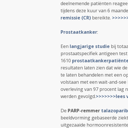
deelnemende patiënten reagee
tijdens deze kuur van 6 maande
remissie (CR)
bereikte.
>>>>>>
Prostaatkanker
:
Een
langjarige studie
bij tota
prostaatspecifiek antigeen test
1610
prostaatkankerpatiënt
resultaten laten zien dat wie d
te laten behandelen met een ope
volstaan met een wait-and-see 
overleving van 97 procent lag n
werden gevolgd.
>>>>>>>lees 
De
PARP-remmer
talazoparib
beeldvorming gebaseerde ziekt
uitgezaaide hormoonresistent