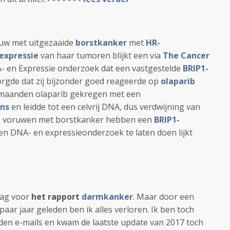
ouw met uitgezaaide
borstkanker
met
HR-
expressie
van haar tumoren blijkt een via
The Cancer
- en Expressie onderzoek dat een vastgestelde
BRIP1-
orgde dat zij bijzonder goed reageerde op
olaparib
 maanden olaparib gekregen met een
ns
en leidde tot een celvrij DNA, dus verdwijning van
de voruwen met borstkanker hebben een
BRIP1-
en DNA- en expressieonderzoek te laten doen lijkt
raag voor
het rapport
darmkanker
. Maar door een
paar jaar geleden ben ik alles verloren. Ik ben toch
den e-mails en kwam de laatste update van 2017 toch