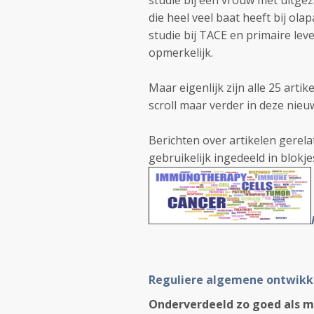
studie bij een vrouw met uitg
die heel veel baat heeft bij o
studie bij TACE en primaire le
opmerkelijk.
Maar eigenlijk zijn alle 25 arti
scroll maar verder in deze nie
Berichten over artikelen gerela
gebruikelijk ingedeeld in blok
Reguliere algemene ontwikk
Onderverdeeld zo goed als m