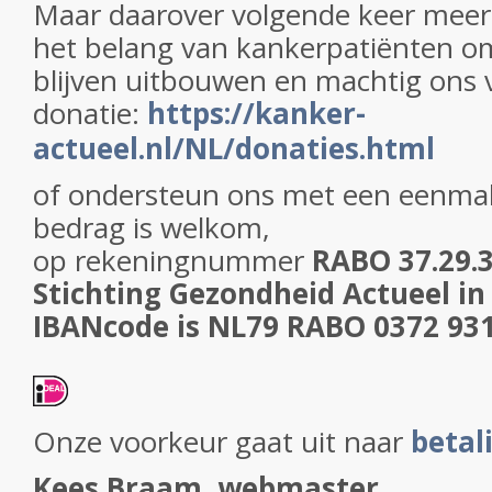
Maar daarover volgende keer meer.
het belang van kankerpatiënten om
blijven uitbouwen en machtig ons 
donatie:
https://kanker-
actueel.nl/NL/donaties.html
of ondersteun ons met een eenmali
bedrag is welkom,
op
rekeningnummer
RABO 37.29.31
Stichting Gezondheid Actueel i
IBANcode is NL79 RABO 0372 93
Onze voorkeur gaat uit naar
betal
Kees Braam, webmaster