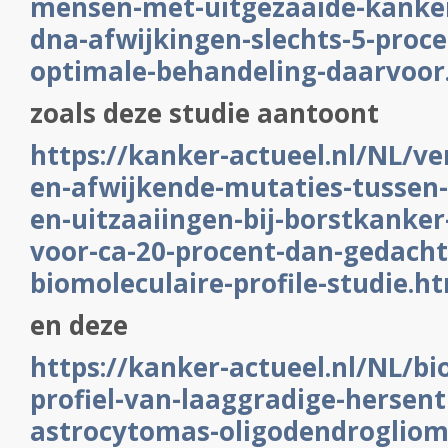
mensen-met-uitgezaaide-kanke
dna-afwijkingen-slechts-5-proc
optimale-behandeling-daarvoor
zoals deze studie aantoont
https://kanker-actueel.nl/NL/ver
en-afwijkende-mutaties-tussen
en-uitzaaiingen-bij-borstkanke
voor-ca-20-procent-dan-gedacht-
biomoleculaire-profile-studie.h
en deze
https://kanker-actueel.nl/NL/bi
profiel-van-laaggradige-hersen
astrocytomas-oligodendrogliom