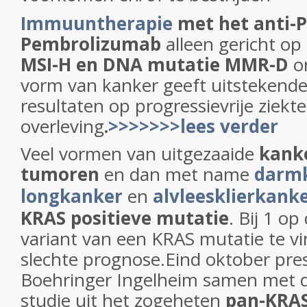
Immuuntherapie
met het anti-
Pembrolizumab
alleen gericht op
MSI-H en DNA mutatie MMR-D
on
vorm van kanker geeft uitstekend
resultaten op progressievrije ziekte
overleving
.
>>>>>>>lees verder
Veel vormen van uitgezaaide
kanke
tumoren
en dan met name
darm
longkanker
en
alvleesklierkank
KRAS positieve mutatie
. Bij 1 op
variant van een KRAS mutatie te vi
slechte prognose.Eind oktober pre
Boehringer Ingelheim samen met
studie uit het zogeheten
pan-KRA