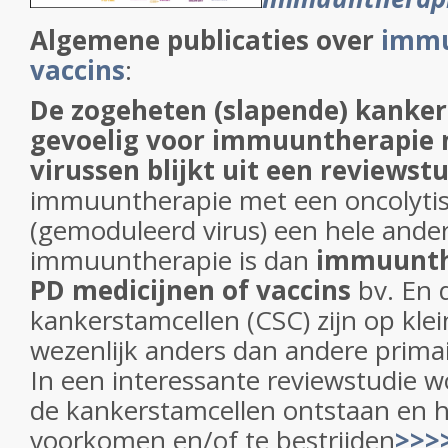
Algemene publicaties over
immu
vaccins
:
De zogeheten (slapende) kanker
gevoelig voor immuuntherapie 
virussen blijkt uit een reviewst
immuuntherapie met een oncolytis
(gemoduleerd virus) een hele ande
immuuntherapie is dan
immuunthe
PD medicijnen of vaccins
bv. En 
kankerstamcellen (CSC) zijn op kle
wezenlijk anders dan andere primai
In een interessante reviewstudie w
de kankerstamcellen ontstaan en h
voorkomen en/of te bestrijden
>>>