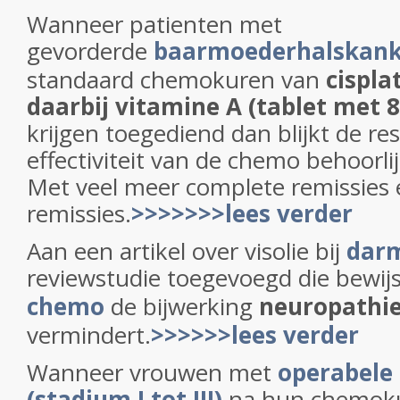
Wanneer patienten met
gevorderde
baarmoederhalskank
standaard chemokuren van
cispla
daarbij vitamine A (tablet met 8
krijgen toegediend dan blijkt de r
effectiviteit van de chemo behoorli
Met veel meer complete remissies e
remissies.
>>>>>>>lees verder
Aan een artikel over visolie bij
dar
reviewstudie toegevoegd die bewij
chemo
de bijwerking
neuropathi
vermindert.
>>>>>>lees verder
Wanneer vrouwen met
operabele
(stadium I tot III)
na hun chemok