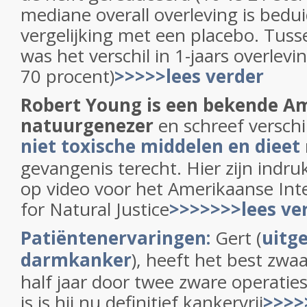
mediane overall overleving is bedu
vergelijking met een placebo. Tus
was het verschil in 1-jaars overlevi
70 procent)
>>>>>lees verder
Robert Young is een bekende A
natuurgenezer
en schreef verschi
niet toxische middelen en dieet
gevangenis terecht. Hier zijn ind
op video voor het Amerikaanse Inte
for Natural Justice
>>>>>>>lees ve
Patiëntenervaringen:
Gert (
uitg
darmkanker
), heeft het best zwa
half jaar door twee zware operatie
is is hij nu definitief kankervrij
>>>>