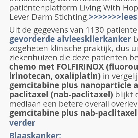
patiëntenplatform Living With Ho
Lever Darm Stichting.
>>>>>>>lees
Uit de gegevens van 1130 patient
gevorderde alvleesklierkanker
b
zogeheten klinische praktijk, dus 
ziekenhuizen die deze patienten b
chemo met FOLFIRINOX (fluorourac
irinotecan, oxaliplatin)
in vergeli
gemcitabine plus nanoparticle
paclitaxel (nab‐paclitaxel)
blijkt
mediaan een betere overall overlev
gemcitabine plus nab‐paclitaxel
verder
Blaaskanker: