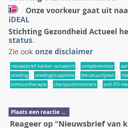
Onze voorkeur gaat uit naa
iDEAL
Stichting Gezondheid Actueel h
status
.
Zie ook
onze disclaimer
nieuwsbrief kanker-actueel.nl
,
complementair
,
aan
voeding
,
voedingssuppletie
,
literatuurlijsten
,
ni
immuuntherapie
,
checkpointremmers
,
anti-PD me
Plaats een reactie ...
Reageer op "Nieuwsbrief van k