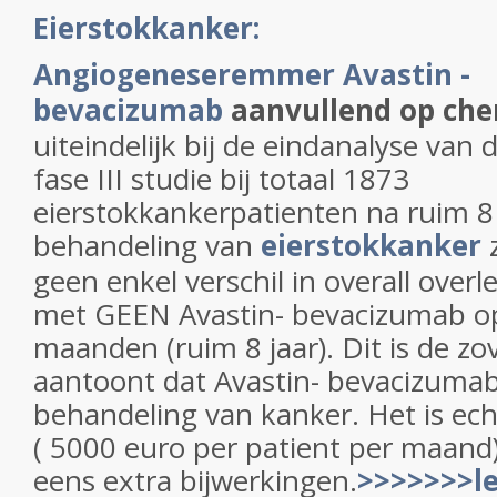
Eierstokkanker:
Angiogeneseremmer Avastin -
bevacizumab
aanvullend op ch
uiteindelijk bij de eindanalyse va
fase III studie bij totaal 1873
eierstokkankerpatienten na ruim 8 j
behandeling van
eierstokkanker
z
geen enkel verschil in overall overle
met GEEN Avastin- bevacizumab o
maanden (ruim 8 jaar). Dit is de zov
aantoont dat Avastin- bevacizumab 
behandeling van kanker. Het is ech
( 5000 euro per patient per maand
eens extra bijwerkingen.
>>>>>>>le