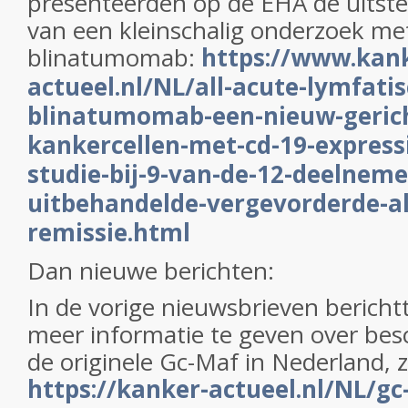
presenteerden op de EHA de uitste
van een kleinschalig onderzoek me
blinatumomab:
https://www.kan
actueel.nl/NL/all-acute-lymfati
blinatumomab-een-nieuw-gerich
kankercellen-met-cd-19-expressie
studie-bij-9-van-de-12-deelnem
uitbehandelde-vergevorderde-al
remissie.html
Dan nieuwe berichten:
In de vorige nieuwsbrieven berichtt
meer informatie te geven over bes
de originele Gc-Maf in Nederland, z
https://kanker-actueel.nl/NL/gc