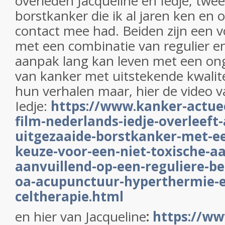
overleden Jacqueline en Iedje, tw
borstkanker die ik al jaren ken en 
contact mee had. Beiden zijn een v
met een combinatie van regulier en
aanpak lang kan leven met een on
van kanker met uitstekende kwalite
hun verhalen maar, hier de video 
Iedje:
https://www.kanker-actuee
film-nederlands-iedje-overleeft-a
uitgezaaide-borstkanker-met-e
keuze-voor-een-niet-toxische-a
aanvuillend-op-een-reguliere-b
oa-acupunctuur-hyperthermie-e
celtherapie.html
en hier van Jacqueline
:
https://ww