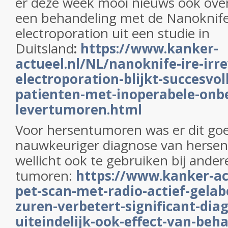
er deze week mooi nieuws ook over
een behandeling met de Nanoknife -
electroporation uit een studie in
Duitsland
:
https://www.kanker-
actueel.nl/NL/nanoknife-ire-irre
electroporation-blijkt-succesvol
patienten-met-inoperabele-onb
levertumoren.html
Voor hersentumoren was er dit go
nauwkeuriger diagnose van herse
wellicht ook te gebruiken bij ander
tumoren:
https://www.kanker-act
pet-scan-met-radio-actief-gela
zuren-verbetert-significant-dia
uiteindelijk-ook-effect-van-beh