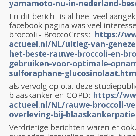
yamamoto-nu-in-nederland-bes
En dit bericht is al heel veel aange
facebook pagina was veel interess
broccoli - BroccoCress:
https://w
actueel.nl/NL/uitleg-van-geneze
het-beste-rauwe-broccoli-en-bro
gebruiken-voor-optimale-opna
sulforaphane-glucosinolaat.htm
als vervolg op o.a. deze studiepublic
blaaskanker en COPD:
https://w
actueel.nl/NL/rauwe-broccoli-ve
overleving-bij-blaaskankerpati
Verdrietige berichten waren er oo