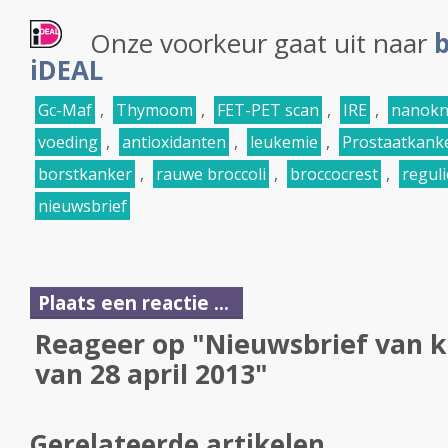
Onze voorkeur gaat uit naar
b
iDEAL
Gc-Maf
,
Thymoom
,
FET-PET scan
,
IRE
,
nanokn
voeding
,
antioxidanten
,
leukemie
,
Prostaatkank
borstkanker
,
rauwe broccoli
,
broccocrest
,
reguli
nieuwsbrief
Plaats een reactie ...
Reageer op "Nieuwsbrief van k
van 28 april 2013"
Gerelateerde artikelen