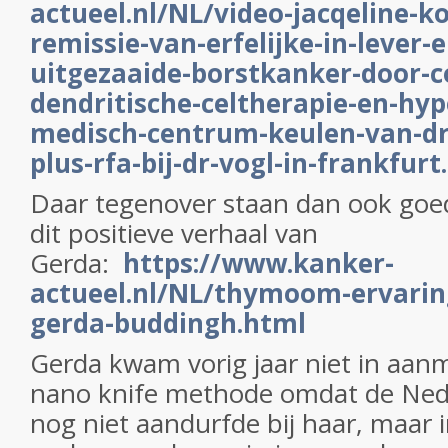
actueel.nl/NL/video-jacqeline-k
remissie-van-erfelijke-in-lever-
uitgezaaide-borstkanker-door-c
dendritische-celtherapie-en-hyp
medisch-centrum-keulen-van-dr-
plus-rfa-bij-dr-vogl-in-frankfurt
Daar tegenover staan dan ook goed
dit positieve verhaal van
Gerda:
https://www.kanker-
actueel.nl/NL/thymoom-ervarin
gerda-buddingh.html
Gerda kwam vorig jaar niet in aan
nano knife methode omdat de Nede
nog niet aandurfde bij haar, maar