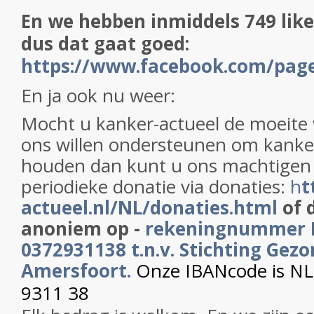
En we hebben inmiddels 749 like
dus dat gaat goed:
https://www.facebook.com/pag
En ja ook nu weer:
Mocht u kanker-actueel de moeite
ons willen ondersteunen om kanker
houden dan kunt u ons machtigen
periodieke donatie via donaties:
h
t
actueel.nl/NL/donaties.html
of d
anoniem op -
rekeningnummer 
0372931138 t.n.v. Stichting Gezo
Amersfoort.
Onze IBANcode is N
9311 38