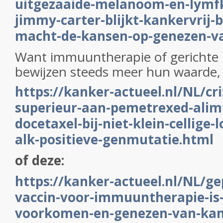
uitgezaaide-melanoom-en-lymfk
jimmy-carter-blijkt-kankervrij-
macht-de-kansen-op-genezen-v
Want immuuntherapie of gerichte
bewijzen steeds meer hun waarde, 
https://kanker-actueel.nl/NL/cri
superieur-aan-pemetrexed-alim
docetaxel-bij-niet-klein-cellige
alk-positieve-genmutatie.html
of deze:
https://kanker-actueel.nl/NL/ge
vaccin-voor-immuuntherapie-is-d
voorkomen-en-genezen-van-kan