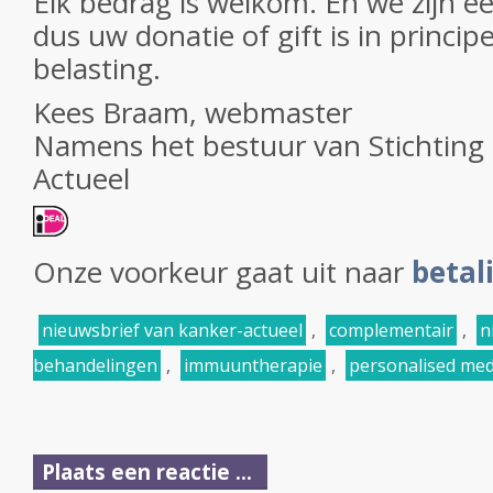
Elk bedrag is welkom. En we zijn e
dus uw donatie of gift is in princip
belasting.
Kees Braam, webmaster
Namens het bestuur van Stichting
Actueel
Onze voorkeur gaat uit naar
betal
nieuwsbrief van kanker-actueel
,
complementair
,
n
behandelingen
,
immuuntherapie
,
personalised med
Plaats een reactie ...